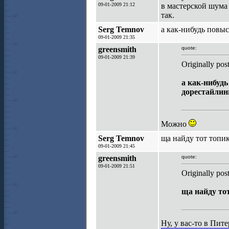
09-01-2009 21:12
в мастерской шума 
так.
Serg Temnov
а как-нибудь повы
09-01-2009 21:35
greensmith
quote:
09-01-2009 21:39
Originally po
а как-нибуд
дорестайлин
Можно
Serg Temnov
ща найду тот топик
09-01-2009 21:45
greensmith
quote:
09-01-2009 21:51
Originally po
ща найду то
Ну, у вас-то в Пит