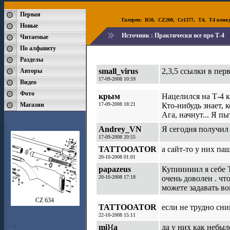
Первая
Галереи:
B50
,
CZ200
,
Cr1377
,
T4
,
T4 конк
Новые
Источник :
Практически все про Т-4
Читаемые
По алфавиту
Разделы
small_virus
2,3,5 ссылки в перв
Авторы
17-09-2008 10:59
Видео
Фото
крым
Нацелился на Т-4 к
Магазин
17-09-2008 18:21
Кто-нибудь знает, к
Ага, начнут... Я пы
Andrey_VN
Я сегодня получил 
17-09-2008 20:55
TATTOOATOR
а сайт-то у них па
20-10-2008 01:01
papazeus
Купииииил я себе Т
20-10-2008 17:18
очень доволен . что
можете задавать во
CZ 634
TATTOOATOR
если не трудно сни
22-10-2008 15:11
mi}{a
да у них как небыло