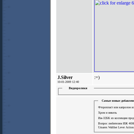
J.Silver
:=)
10-01-2009 12:40
Видеоролики
Самые новые добавлен
Фторопласт или капролон ил
Хром и никель
Иж-32БК из коллекции про
Вопрос любителям ИЖ 46М
Umarex Walther Lever Actio