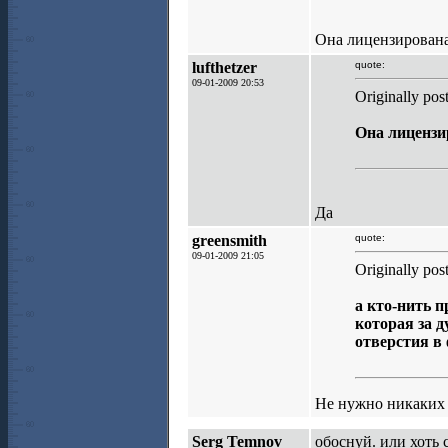
Она лицензирована
lufthetzer
quote:
09-01-2009 20:53
Originally pos
Она лицензи
Да
greensmith
quote:
09-01-2009 21:05
Originally po
а кто-нить п
которая за д
отверстия в
Не нужно никаких 
Serg Temnov
обоснуй. или хоть 