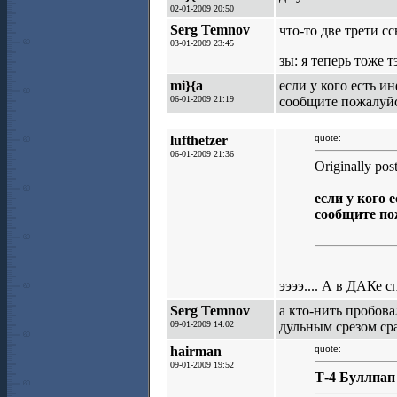
02-01-2009 20:50
Serg Temnov
что-то две трети с
03-01-2009 23:45
зы: я теперь тоже 
mi}{a
если у кого есть ин
06-01-2009 21:19
сообщите пожалуйс
lufthetzer
quote:
06-01-2009 21:36
Originally pos
если у кого 
сообщите по
ээээ.... А в ДАКе 
Serg Temnov
а кто-нить пробова
09-01-2009 14:02
дульным срезом сра
hairman
quote:
09-01-2009 19:52
Т-4 Буллпап 