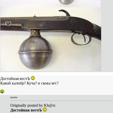
Достойная весчЪ
Какой калибр? Куча? и скока м/с?
quote:
Originally posted by Kh@n:
Достойная весчЪ