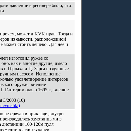
они давление в ресивере было, что-
жи.
Впрочем, может и KVK прав. Тогда и
керов из емкости, расположенной
е может стоить дешево. Для нее и
олеп изготовил ружье со
оно, как и многие другие, имело
 г. Герлаха и Ц. Зарса воздушные
ь ручным насосом. Исполнение
сколько удовлетворение интересов
ческого оружия внешне
Г. Гинтером около 1695 г., внешне
 3/2003 (10)
pnevmatiki)
 резервуар в прикладе ,внутри
 производилясь замотанными в
 дистанции 100-120м пуля
оружении в действующей