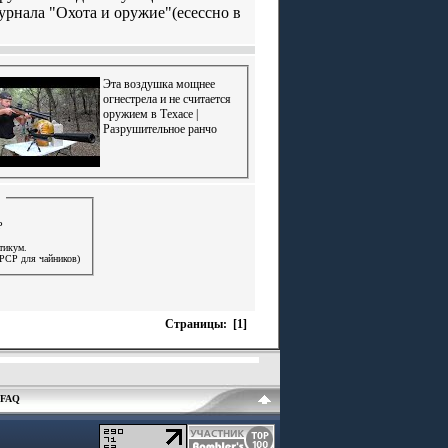
урнала "Охота и оружие"(есессно в
Эта воздушка мощнее
огнестрела и не считается
оружием в Техасе |
Разрушительное ранчо
Р
тикум.
Тема для новичков (или РСР для чайников)
Страницы: [1]
FAQ