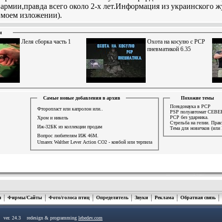
армии,правда всего около 2-х лет.Информация из украинского ж
моем изложении).
и
Леля сборка часть 1
Охота на косулю с РСР
пневматикой 6.35
Самые новые добавления в архив
Похожие темы
Псевдонаука в PCP
Фторопласт или капролон или..
PSP полуавтомат СЕВЕ
РСР без ударника.
Хром и никель
Стрельба на гелии. Прак
Иж-32БК из коллекции продам
Вопрос любителям ИЖ 46М.
Umarex Walther Lever Action СО2 - ковбой или терпила
я
Фирмы/Сайты
Фото/голоса птиц
Определитель
Звуки
Реклама
Обратная связь
u ver. 24.3 redesign & programming
lebedev.com