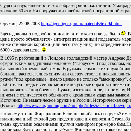
Судя по изукрашенности этот образец явно охотничий. У жирард
то около 50 атм.На вооружении швейцарской пограничной стра
Оружие, 25.08.2003
http://tiger.tiger-gun.ru/materials/text94.html
Здесь довольно подробно описано, что, у кого и когда было
. 
цена просто объясняется - антигравитационный подаватель мар
ниже ствольной коробки (или чего там у них), по определению н
6000 - даровая цена.
В 1695 г. работавший в Лондоне голландский мастер Андреас Д
сферическим воздушным баллоном ("глобусом") под стволом, но 
фальшивый кремневый замок. В ружьях германских оружейников
баллоны располагались снизу или сверху ствола и накачивалис
ружей "под кремневые" имело целью не столько "маскировку", 
любителей - ведь и сейчас многие досуговые образцы пневмати
выполняются "под боевые". Ружье, изготовленное, к примеру, И.
ничем не отличается от обычного с кремневым ударным замком.
Источник: Пневматическое оружие в России. Историческая серия
(Взято с
http://www.airgunning.com/aim.php/rifles/iz_istorii_boevoj_
По моему это не Жирардонию.Если не ошибаюсь его ружьё имело
плакированный смолой для предотвращения коррозии.Стрельба
ткань круглыми осаленными пулями калибром примерно 8мм.На
пробивала 3мм стальной лист.Ружье Жирардони состояло на во