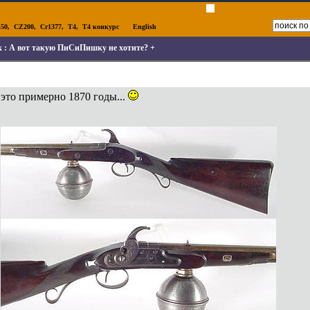
50
,
CZ200
,
Cr1377
,
T4
,
T4 конкурс
English
к :
А вот такую ПиСиПишку не хотите? +
это примерно 1870 годы...