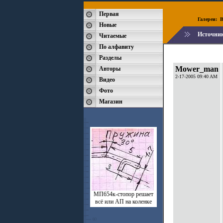
Первая
Галереи:
B
Новые
Источни
Читаемые
По алфавиту
Разделы
Mower_man
Авторы
2-17-2005 09:40 AM
Видео
Фото
Магазин
МП654к-стопор решает
всё или АП на коленке