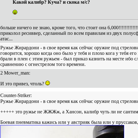
Какой калибр? Куча? и скока м/с?
больше ничего не знаю, кроме того, что стоит она 6,000!!!!!!!!!!!!
приколол ресиввер, сделанный по всем правилам из двух полусфер
атас...
Ружье Жирардони - в свое время как сейчас оружие под стрел
говорится, хорошо когда оно было у тебя и плохо кога у тебя его
брали в плен с этим ружьем - был приказ казнить на месте ибо
сравнению с огнестрелом того времени.
2 Mower_man:
И это привез, чтоль?
Counter-Striker:
Ружье Жирардони - в свое время как сейчас оружие под стрел
+++++ это ружье не ЖЖЖж, а Хансон, калибр чуть ли не сантимет
Боевая пневматика кажись или у австрияк была или у пруссаков,