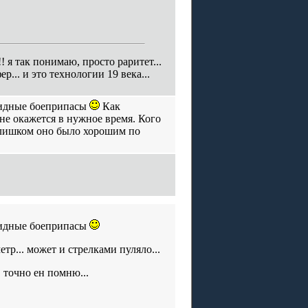
!! я так понимаю, просто раритет...
... и это технологии 19 века...
овидные боеприпасы
Как
 не окажется в нужное время. Кого
 слишком оно было хорошим по
овидные боеприпасы
р... может и стрелками пуляло...
 точно ен помню...