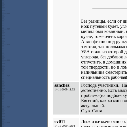
Без разницы, если от 
нож путевый будет, угл
металл был кованный,
кузне, тоже очень хоро
А вот фигню под ручку
замотал, так поломалас
У8А сталь из которой 
углерода, без добавок
отпустить, в домашних 
той твердости, но и ло
напильника смастерить.
специальность рабочая!
sanchez
Господа участники.. 
14-11-2009 11:32
,естественно. Есть мыс
проблема(на подбоечку
Евгений, как хозяин то
актуальный.
С ув. Саня.
ev011
Лыж изъезжено много.
14-11-2009 12:04
нужны, потому такими 