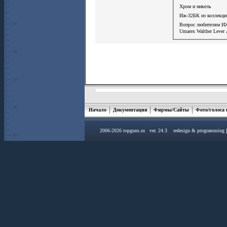
Хром и никель
Иж-32БК из коллекци
Вопрос любителям И
Umarex Walther Lever
Начало
Документация
Фирмы/Сайты
Фото/голоса
2006-2026 topguns.ru ver. 24.3 redesign & programming