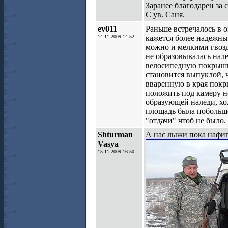
Заранее благодарен за 
С ув. Саня.
ev011
Раньше встречалось в 
14-11-2009 14:52
кажется более надежный
можно и мелкими гвозд
не образовывалась нале
велосипедную покрышку
становится выпуклой, 
вваренную в края пок
положить под камеру н
образующей наледи, хо
площадь была побольше,
"отдачи" чтоб не было.
Shturman
А нас лыжи пока нафи
Vasya
15-11-2009 16:50