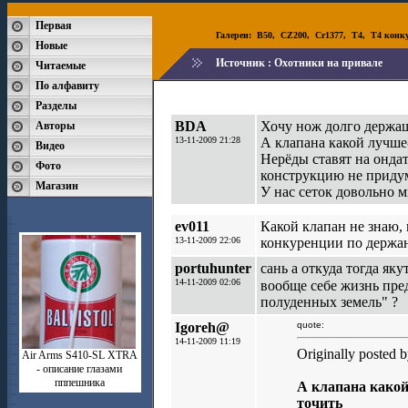
Первая
Галереи:
B50
,
CZ200
,
Cr1377
,
T4
,
T4 конк
Новые
Источник :
Охотники на привале
Читаемые
По алфавиту
Разделы
BDA
Хочу нож долго держащи
Авторы
13-11-2009 21:28
А клапана какой лучше
Видео
Нерёды ставят на ондат
Фото
конструкцию не придум
Магазин
У нас сеток довольно м
ev011
Какой клапан не знаю,
13-11-2009 22:06
конкуренции по держани
portuhunter
сань а откуда тогда яку
14-11-2009 02:06
вообще себе жизнь пре
полуденных земель" ?
Igoreh@
quote:
14-11-2009 11:19
Originally posted
Air Arms S410-SL XTRA
- описание глазами
пппешника
А клапана како
точить