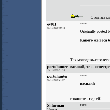
С эда зава
ev011
quote:
15-11-2009 19:10
Originally posted
Какого же веса 
Так молодежь-сеголетк
portuhunter
василий, это с огнестр
15-11-2009 21:26
portuhunter
quote:
15-11-2009 21:27
василий
извините - сергей!
Shturman
quote:
Vasya