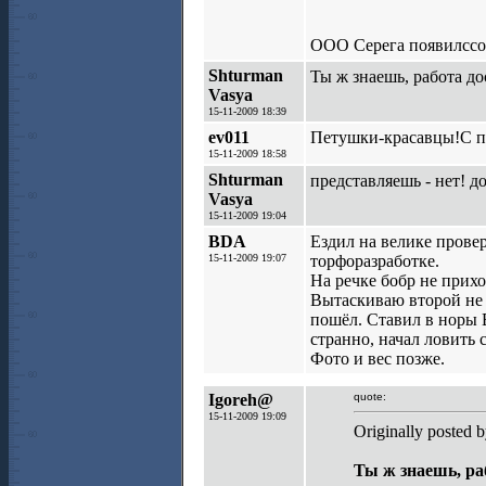
ООО Серега появилссо!
Shturman
Ты ж знаешь, работа до
Vasya
15-11-2009 18:39
ev011
Петушки-красавцы!С п
15-11-2009 18:58
Shturman
представляешь - нет! д
Vasya
15-11-2009 19:04
BDA
Ездил на велике провер
15-11-2009 19:07
торфоразработке.
На речке бобр не прихо
Вытаскиваю второй не и
пошёл. Ставил в норы 
странно, начал ловить 
Фото и вес позже.
Igoreh@
quote:
15-11-2009 19:09
Originally posted 
Ты ж знаешь, ра