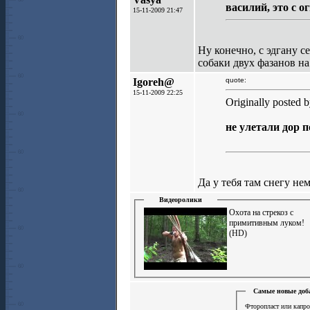
василий, это с о
15-11-2009 21:47
Ну конечно, с эдгану 
собаки двух фазанов на
Igoreh@
quote:
15-11-2009 22:25
Originally posted 
не улетали дор п
Да у тебя там снегу не
Видеоролики
Охота на стрекоз с
примитивным луком!
(HD)
Самые новые доб
Фторопласт или капро