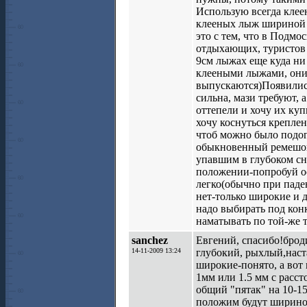
Использую всегда клее
клееных лыж шириной 11
это с тем, что в Подмо
отдыхающих, туристов 
9см лыжах еще куда ни
клееными лыжами, они 
выпускаются)Появились
сильна, мази требуют, а
оттепели и хочу их куп
хочу коснуться крепле
чтоб можно было подог
обыкновенный ремешок,
упавшим в глубоком сн
положении-попробуй ос
легко(обычно при паде
нет-только широкие и 
надо выбирать под конк
наматывать по той-же т
sanchez
Евгений, спасибо!броди
14-11-2009 13:24
глубокий, рыхлый,наста
широкие-понято, а вот 
1мм или 1.5 мм с расс
общий "пятак" на 10-15
положим будут шириной