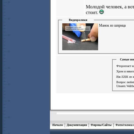
Молодой человек, а вот
стоит.
Видеоролики
Манок из шприца
Самые нов
Фторопласт и
Хром и никел
Иж-32БК из к
Вопрос люби
Umarex Walthe
Начало
Документация
Фирмы/Сайты
Фото/голоса