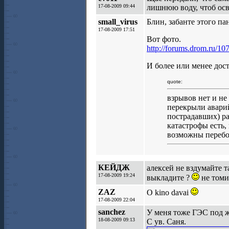
17-08-2009 09:44
лишнюю воду, чтоб осв
small_virus
Блин, забанте этого п
17-08-2009 17:51
Вот фото.
http://forums.drom.ru/1
И более или менее дос
quote:
взрывов нет и не
перекрыли аварий
пострадавших) ра
катастрофы есть, 
возможны перебои
КЕЙДЖ
алексей не вздумайте 
17-08-2009 19:24
выкладите ?
не том
ZAZ
O kino davai
17-08-2009 22:04
sanchez
У меня тоже ГЭС под ж
18-08-2009 09:13
С ув. Саня.