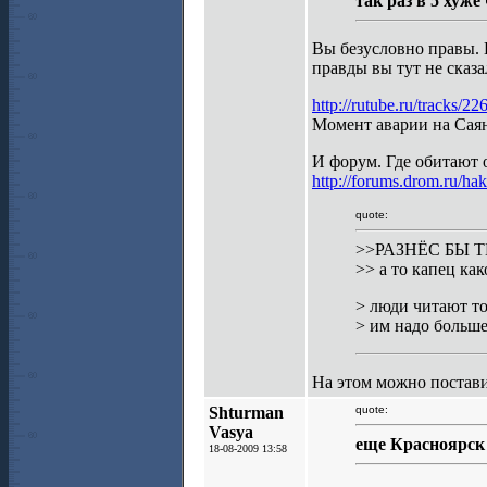
так раз в 5 хуже
Вы безусловно правы. В
правды вы тут не сказа
http://rutube.ru/tracks
Момент аварии на Са
И форум. Где обитают 
http://forums.drom.ru/ha
quote:
>>РАЗНЁС БЫ 
>> а то капец ка
> люди читают то
> им надо больше
На этом можно постави
Shturman
quote:
Vasya
еще Красноярск 
18-08-2009 13:58