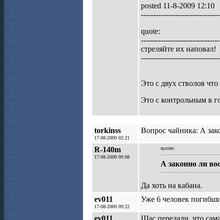
posted 11-8-2009 12:10
--------------------------------
quote:
--------------------------------
стреляйте их наповал!
--------------------------------
Это с двух стволов что
Это с контрольным в го
torkinss
Вопрос чайника: А зак
17-08-2009 02:21
R-140m
quote:
17-08-2009 09:08
А законно ли во
Да хоть на кабана.
ev011
Уже 6 человек погибших
17-08-2009 09:22
ev011
Щас передали, что сам