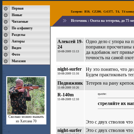
Первая
Галереи:
B50
,
CZ200
,
Cr1377
,
T4
,
T4 конк
Новые
Источник :
Охота на тетерева, до 75 
Читаемые
По алфавиту
Разделы
Алексей 19-
Одно дело с упора на 
Авторы
24
поправки просчитаны и 
Видео
10-08-2009 15:13
да вдобавок нет привыч
Фото
точность на самой охот
Магазин
night-surfer
Ну это понятно, что де
10-08-2009 15:16
Будем практиковать теп
Подвижник
Тетерев на рану крепок
11-08-2009 10:26
R-140m
quote:
11-08-2009 12:10
стреляйте их на
Сколько можно выжать
из Хатсана 70
Это с двух стволов что
night-surfer
Это с двух стволов что