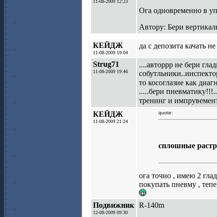
11-08-2009 12:23
Ога одновременно в упо
Автору: Бери вертикалк
КЕЙДЖ
да с депозита качать н
11-08-2009 19:04
Strug71
....авторрр не бери гла
11-08-2009 19:46
собутльники..инспектор
то косоглазие как диаг
.....бери пневматику!!
тренинг и импрувемен
КЕЙДЖ
quote:
11-08-2009 21:24
сплошные раст
ога точно , имею 2 гла
покупать пневму , тепе
Подвижник
R-140m
12-08-2009 09:30