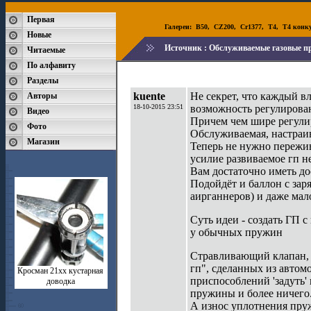
Первая
Галереи:
B50
,
CZ200
,
Cr1377
,
T4
,
T4 конк
Новые
Источник :
Обслуживаемые газовые п
Читаемые
По алфавиту
Разделы
kuente
Не секрет, что каждый 
Авторы
18-10-2015 23:51
возможность регулирова
Видео
Причем чем шире регули
Фото
Обслуживаемая, настраив
Магазин
Теперь не нужно пережив
усилие развиваемое гп н
Вам достаточно иметь д
Подойдёт и баллон с зар
аирганнеров) и даже ма
Суть идеи - создать ГП 
у обычных пружин
Стравливающий клапан, 
гп", сделанных из автом
Кросман 21хх кустарная
приспособлений 'задуть'
доводка
пружины и более ничего..
А износ уплотнения пру