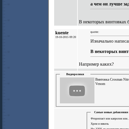
а чем он лучше з
В некоторых винтовках б
kuente
quote:
19-10-2015 09:20
Изначально написа
В некоторых винто
Например каких?
Видеоролики
Винтовка Crosman Nitr
Venom
Самые новые добавления 
Фторопласт или капролон или..
Хром и никель
Иж-32БК из коллекции продам