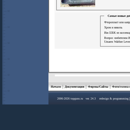
Самые новые до
Фторопласт или капр
Хром и никель
Иж-32БК из коллекц
Вопрос любителям 
Umarex Walther Leve
Начало
Документация
Фирмы/Сайты
Фото/голоса
2006-2026 topguns.ru ver. 24.3 redesign & programming