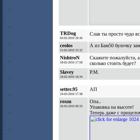
TRDog
Слав ты просто чудо в
03-02-2010 20:36
ceolos
А из Бам50 булочку за
15-02-2010 23:32
NishtroN
Скажите пожалуйста, а
18-02-2010 17:58
сколько стоить будет?
Slavey
P.M.
18-02-2010 18:34
setter.95
АП
24-03-2010 17:38
roxm
Опа..
26-03-2010 09:33
Упаковка на высоте!
Теперь даже с прицело