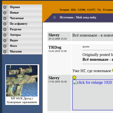
Первая
Галереи:
B50
,
CZ200
,
Cr1377
,
T4
,
T4 конк
Новые
Источник :
Мой хенд мейд
Читаемые
По алфавиту
Разделы
Slavey
Авторы
Всё новенькое - в нов
29-12-2009 13:54
Видео
Фото
TRDog
quote:
Магазин
15-01-2010 13:46
Originally posted 
Всё новенькое -
Уже НГ, где новенькое
Slavey
17-01-2010 16:18
МР 661К Дрозд с
бункерным заряжанием