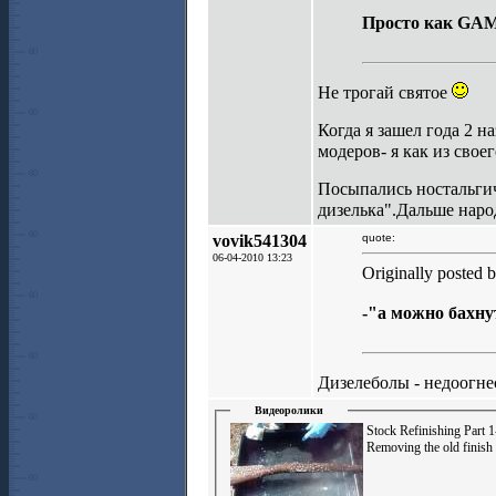
Просто как GA
Не трогай святое
Когда я зашел года 2 н
модеров- я как из сво
Посыпались ностальгич
дизелька".Дальше наро
vovik541304
quote:
06-04-2010 13:23
Originally posted b
-"а можно бахну
Дизелеболы - недоогне
Видеоролики
Stock Refinishing Part 1
Removing the old finish