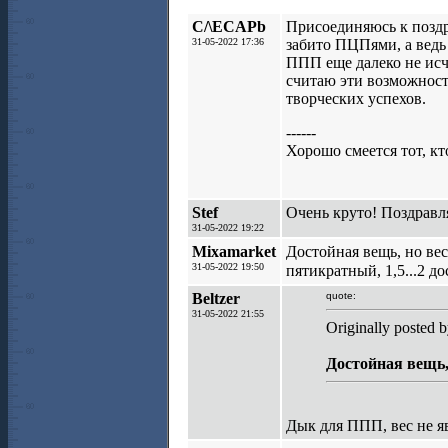
C/\ECAPb
Присоединяюсь к поздр
31-05-2022 17:36
забито ПЦПями, а ведь
ППП еще далеко не исч
считаю эти возможност
творческих успехов.
------
Хорошо смеется тот, кт
Stef
Очень круто! Поздравл
31-05-2022 19:22
Mixamarket
Достойная вещь, но ве
31-05-2022 19:50
пятикратный, 1,5...2 д
Beltzer
quote:
31-05-2022 21:55
Originally posted 
Достойная вещь,
Дык для ППП, вес не яв