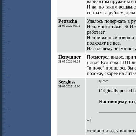
вариантом пружины и п
И да, по таким вещам, 
гнаться за рублем, дела
Petrucha
Удалось подержать в ру
31-05-2022 09:12
Ненамного тяжелей Ижи
работает.
Непривычный взвод и "о
подходят не все.
Настоящему энтузиасту
Непушист
Посмотрел видос, при т
31-05-2022 09:33
пятое. Если бы ППП-ви
"в поле" пришлось бы о
похоже, скорее на литье
Sergiuss
quote:
31-05-2022 15:00
Originally posted b
Настоящему энту
+1
отлично и идея воплот