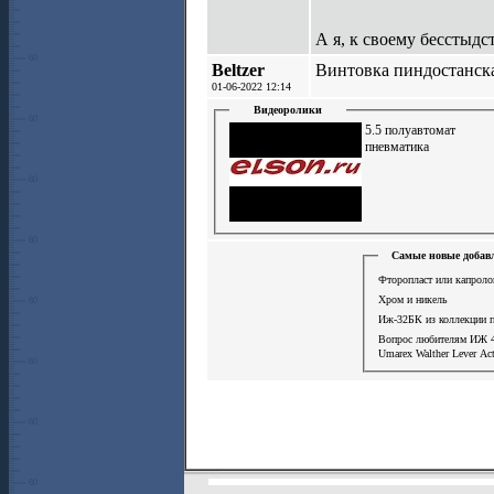
А я, к своему бесстыдст
Beltzer
Винтовка пиндостанск
01-06-2022 12:14
Видеоролики
5.5 полуавтомат
пневматика
Самые новые добавл
Фторопласт или капроло
Хром и никель
Иж-32БК из коллекции 
Вопрос любителям ИЖ 
Umarex Walther Lever Ac