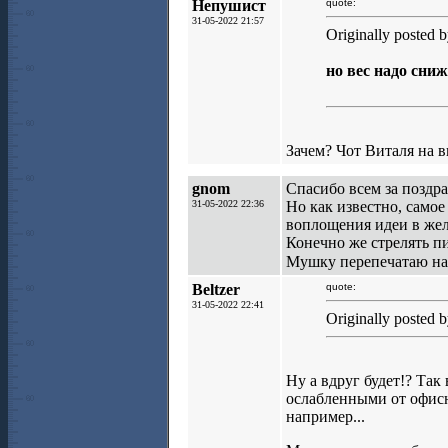
Непушист
quote:
31-05-2022 21:57
Originally posted 
но вес надо сни
Зачем? Чот Виталя на в
gnom
Спасибо всем за поздр
31-05-2022 22:36
Но как известно, самое
воплощения идеи в жел
Конечно же стрелять пи
Мушку перепечатаю на
Beltzer
quote:
31-05-2022 22:41
Originally posted
Ну а вдруг будет!? Так
ослабленными от офис
например...