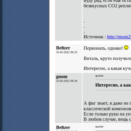
Буду рад, если еще ос
безвкусных СО2 репл
.
.
.
Источник :
http://gnom2
Beltzer
Первонахъ, однако!
31-05-2022 06:23
Виталь, круто получило
Интересно, а какая куч
gnom
quote:
31-05-2022 06:34
Интересно, а как
А фиг знает, я даже не
классической компоно
Если только руки на уп
В любом случае, вещь 
Beltzer
quote: