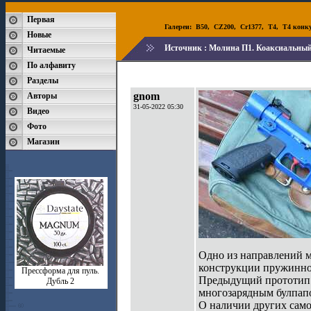
Первая
Галереи:
B50
,
CZ200
,
Cr1377
,
T4
,
T4 конк
Новые
Источник :
Молина П1. Коаксиальный
Читаемые
По алфавиту
Разделы
gnom
Авторы
31-05-2022 05:30
Видео
Фото
Магазин
Одно из направлений м
конструкции пружинно
Прессформа для пуль.
Предыдущий прототип
Дубль 2
многозарядным булпапо
О наличии других само