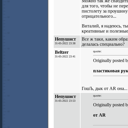
Можно так же снабдит
для того, чтобы не пе
пистолету за проушину
отрицательного...
Виталий, я надеюсь, т
креативные и полезные.
Непушист
Все ж таки, каким обра
31-05-2022 23:38
делалась специально?
Beltzer
quote:
31-05-2022 23:41
Originally posted
пластиковая рук
ГошЪ, дык от AR она...
Непушист
quote:
31-05-2022 23:53
Originally posted b
от AR