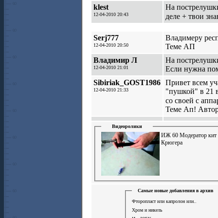
klest
На пострелушки
12-04-2010 20:43
деле + твои зна
Serj777
Владимеру респ
12-04-2010 20:50
Теме АП
Владимир Л
На пострелушки
12-04-2010 21:01
Если нужна по
Sibiriak_GOST1986
Привет всем уч
12-04-2010 21:33
"пушкой" в 21 
со своей с аппа
Теме Ап! Автор
Видеоролики
ИЖ 60 Модератор кит
Крюгера
Самые новые добавления в архив
Фторопласт или капролон или..
Хром и никель