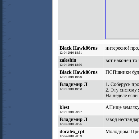
Black Hawk86rus
интересно! про
12-04-2010 18:51
zaleshin
вот наконец то
12-04-2010 18:56
Black Hawk86rus
ПСПшники буду
12-04-2010 19:09
Владимир Л
1. Соберусь пр
12-04-2010 19:38
2. Эту систему 
На неделе если
klest
АПище земляку !
12-04-2010 20:07
Владимир Л
завод нестанда
12-04-2010 20:26
docalex_rpt
Молодцом! При
12-04-2010 20:39