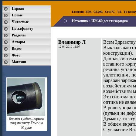
Первая
Галереи:
B50
,
CZ200
,
Cr1377
,
T4
,
T4 конк
Новые
Источник :
ИЖ-60 десятизарядка
Читаемые
По алфавиту
Разделы
Владимир Л
Всем Здравству
Авторы
12-04-2010 18:07
Выкладываю отч
Видео
конструкции).
Фото
Данная система
Магазин
вставного корп
резинка устано
уплотнения , п
Барабан заряжае
воздействиям м
воздействиям м
Эта система по
оптика не являе
В роли упора о
(пульки не деф
Думаю ,что эту
Делаем грибок поршня
под манжету Гамо на
В общем вкратце
Мурке
С уважение Вл