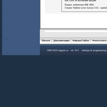
Иж-32БК из коллекции продам
Вопрос любителям ИЖ 46М.
Umarex Walther Lever Action СО2 - ковбо
Начало
Документация
Фирмы/Сайты
Фото/голоса
2006-2026 topguns.ru ver. 24.3 redesign & programming