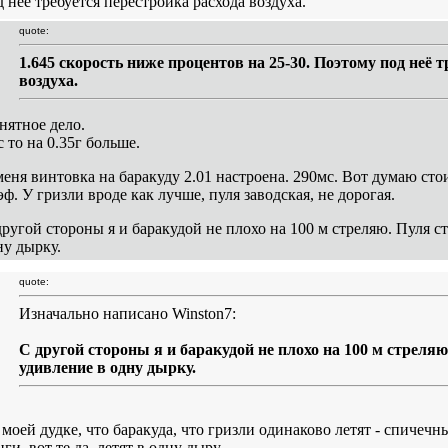
д неё требуется перестройка расхода воздуха.
quote:
1.645 скорость ниже процентов на 25-30. Поэтому под неё 
воздуха.
нятное дело.
 то на 0.35г больше.
меня винтовка на баракуду 2.01 настроена. 290мс. Вот думаю сто
эф. У гризли вроде как лучше, пуля заводская, не дорогая.
другой стороны я и баракудой не плохо на 100 м стреляю. Пуля ст
ну дырку.
quote:
Изначально написано Winston7:
С другой стороны я и баракудой не плохо на 100 м стреляю
удивление в одну дырку.
 моей дудке, что баракуда, что гризли одинаково летят - спичечн
ги, вот те да, летят в одну дыру.