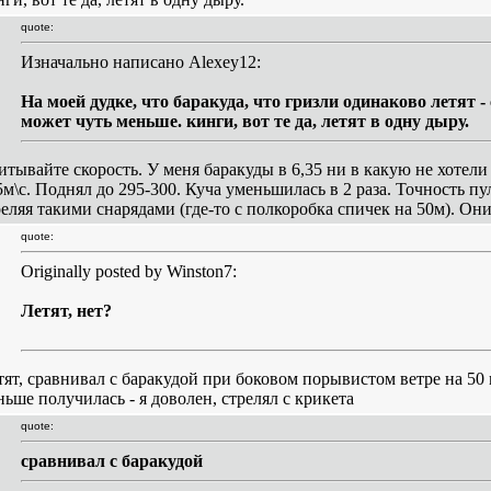
quote:
Изначально написано Alexey12:
На моей дудке, что баракуда, что гризли одинаково летят 
может чуть меньше. кинги, вот те да, летят в одну дыру.
итывайте скорость. У меня баракуды в 6,35 ни в какую не хотели
5м\с. Поднял до 295-300. Куча уменьшилась в 2 раза. Точность п
реляя такими снарядами (где-то с полкоробка спичек на 50м). Они
quote:
Originally posted by Winston7:
Летят, нет?
тят, сравнивал с баракудой при боковом порывистом ветре на 50 м
ньше получилась - я доволен, стрелял с крикета
quote:
сравнивал с баракудой