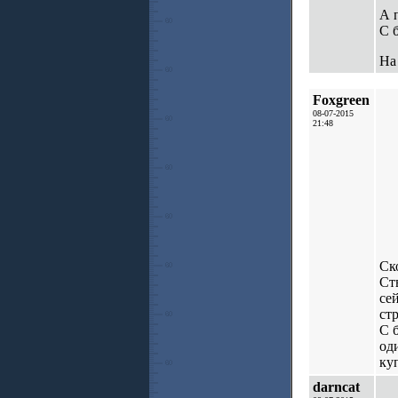
А 
С 
На
Foxgreen
08-07-2015
21:48
Ск
Ст
се
ст
С 
од
ку
darncat