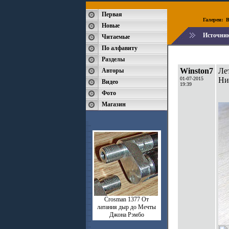
Первая
Галереи:
B
Новые
Источни
Читаемые
По алфавиту
Разделы
Winston7
Лет
Авторы
01-07-2015
Ни
Видео
19:39
Фото
Магазин
Crosman 1377 От
латания дыр до Мечты
Джона Рэмбо