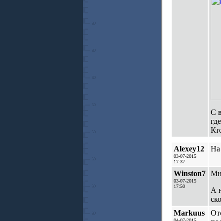
С 
гд
Кт
Alexey12
На
03-07-2015
17:37
Winston7
Мн
03-07-2015
17:50
А 
ск
Markuus
От
04-07-2015