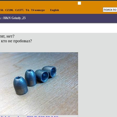
50
,
CZ200
,
Cr1377
,
T4
,
T4 конкурс
English
к :
H&N Grizzly ,25
ят, нет?
 кто не пробовал?