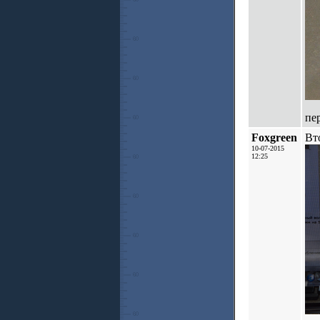
пе
Foxgreen
Вт
10-07-2015
12:25