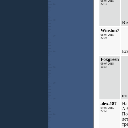
08-07-2015
22:17
В 
Winston7
08-07-2015
22:24
Ес
Foxgreen
09-07-2015
11:57
от
alex-187
На
09-07-2015
А 
22:50
По
ле
тр