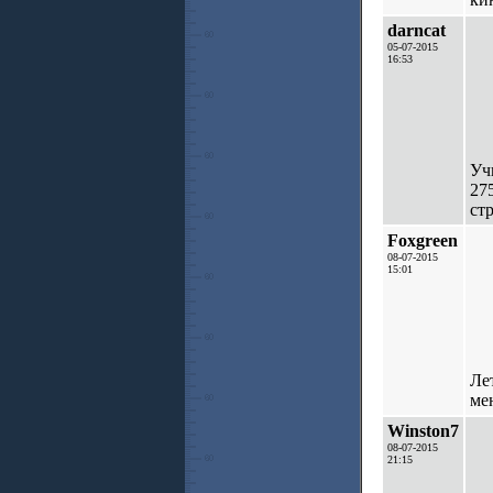
darncat
05-07-2015
16:53
Уч
27
ст
Foxgreen
08-07-2015
15:01
Ле
ме
Winston7
08-07-2015
21:15