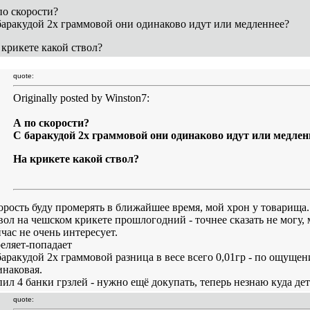
по скорости?
баракудой 2х граммовой они одинаково идут или медленнее?
 крикете какой ствол?
quote:
Originally posted by Winston7:
А по скорости?
С баракудой 2х граммовой они одинаково идут или медлен
На крикете какой ствол?
орость буду промерять в ближайшее время, мой хрон у товарища.
вол на чешском крикете прошлогодний - точнее сказать не могу, 
йчас не очень интересует.
реляет-попадает
баракудой 2х граммовой разница в весе всего 0,01гр - по ощущен
инаковая.
пил 4 банки грзлей - нужно ещё докупать, теперь незнаю куда дет
quote: