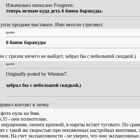
Изначально написано Foxgreen:
теперь незнаю куда деть 6 банок баракуды.
купле продаже выставьте. Ими многие стреляют.
quote:
6 банок баракуды
ли с гризли ничего не выйдет, забрал бы с небольшой скидкой.)
quote:
Originally posted by Winston7:
забрал бы с небольшой скидкой.)
правил контакт в личку
 фото пули на 9мм.
6,35 - они полнотелые.
 ощущениям, свинец крепкий, в нарезы встает туговато. По срав
тят с такой же скоростью при неизменных настройках винтовки, т.е
ения. На счет экспансивности - не уверен, что они экспансивные