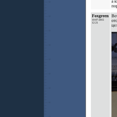
а 
по
Foxgreen
Во
10-07-2015
отс
12:21
це