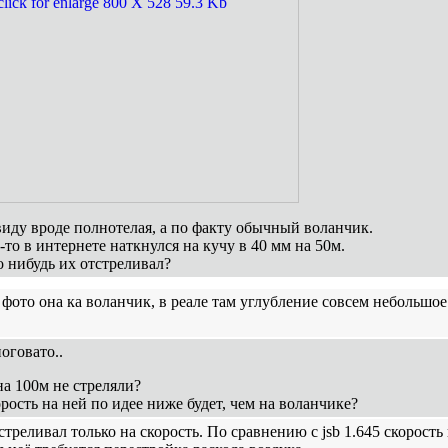
виду вроде полнотелая, а по факту обычный воланчик.
е-то в интернете наткнулся на кучу в 40 мм на 50м.
о нибудь их отстреливал?
 фото она ка воланчик, в реале там углубление совсем небольшое
оговато..
на 100м не стреляли?
орость на ней по идее ниже будет, чем на воланчике?
стреливал только на скорость. По сравнению с jsb 1.645 скорост