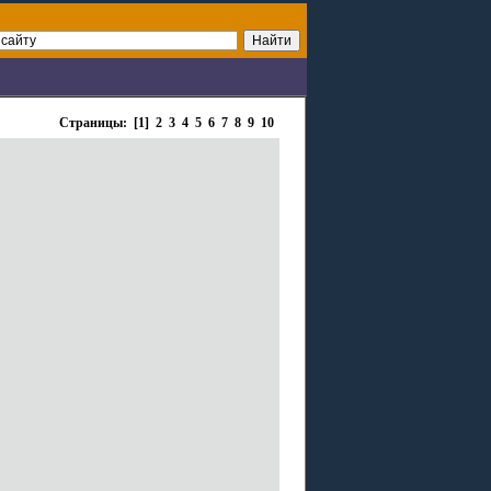
Страницы: [1]
2
3
4
5
6
7
8
9
10