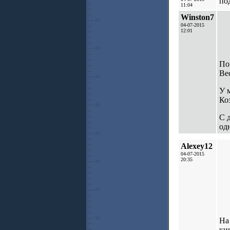
по
11:04
Winston7
04-07-2015
12:01
По
Вес
У 
Ко
С 
од
Alexey12
04-07-2015
20:35
На
кин