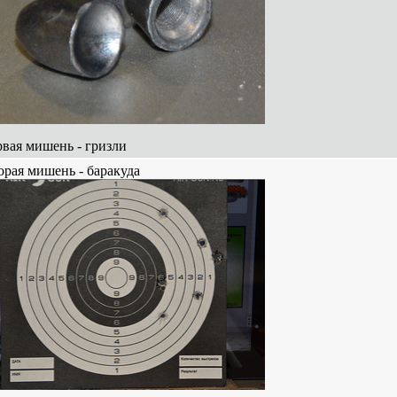
рвая мишень - гризли
орая мишень - баракуда