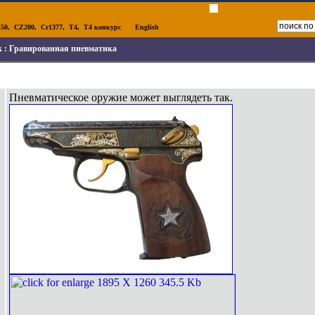
50
,
CZ200
,
Cr1377
,
T4
,
T4 конкурс
English
к :
Гравированная пневматика
Пневматическое оружие может выглядеть так.