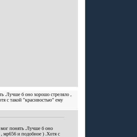
ть .Лучше б оно хорошо стреляло ,
отя с такой "красивостью" ему
 мог понять .Лучше б оно
, мр656 и подобное ) .Хотя с