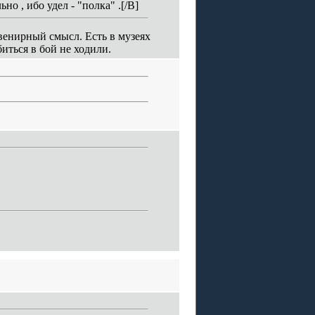
но , ибо удел - "полка" .[/B]
венирный смысл. Есть в музеях
иться в бой не ходили.