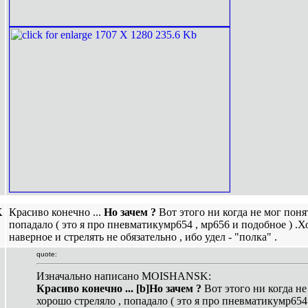
K
Красиво конечно ...
Но зачем ?
Вот этого ни когда не мог поня
попадало ( это я про пневматикумр654 , мр656 и подобное ) .Х
наверное и стрелять не обязательно , ибо удел - "полка" .
quote:
Изначально написано MOISHANSK:
Красиво конечно ... [b]Но зачем ?
Вот этого ни когда не
хорошо стреляло , попадало ( это я про пневматикумр654 