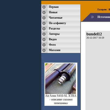
Первая
Галереи:
B
Новые
Источни
Читаемые
По алфавиту
Разделы
bundel12
Авторы
26-12-2017 10:59
Видео
Фото
Магазин
Air Arms S410-SL XTRA
- описание глазами
пппешника