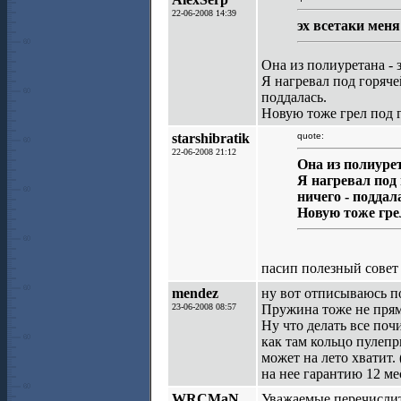
22-06-2008 14:39
эх всетаки мен
Она из полиуретана - з
Я нагревал под горяче
поддалась.
Новую тоже грел под г
starshibratik
quote:
22-06-2008 21:12
Она из полиурет
Я нагревал под 
ничего - поддал
Новую тоже грел
пасип полезный совет
mendez
ну вот отписываюсь по
23-06-2008 08:57
Пружина тоже не пряма
Ну что делать все поч
как там кольцо пулепр
может на лето хватит.
на нее гарантию 12 ме
WRCMaN
Уважаемые перечислит