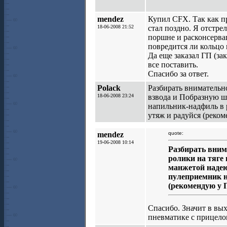
mendez
Купил CFX. Так как п
18-06-2008 21:52
стал поздно. Я отстре
поршне и расконсервац
повредится ли кольцо 
Да еще заказал ГП (зак
все поставить.
Спасибо за ответ.
Polack
Разбирать внимательно
18-06-2008 23:24
взвода и Побразную ш
напильник-надфиль в р
утяж и радуйся (реко
mendez
quote:
19-06-2008 10:14
Разбирать вним
ролики на тяге 
манжетой надею
пулеприемник н
(рекомендую у 
Спасибо. Значит в вых
пневматике с прицело