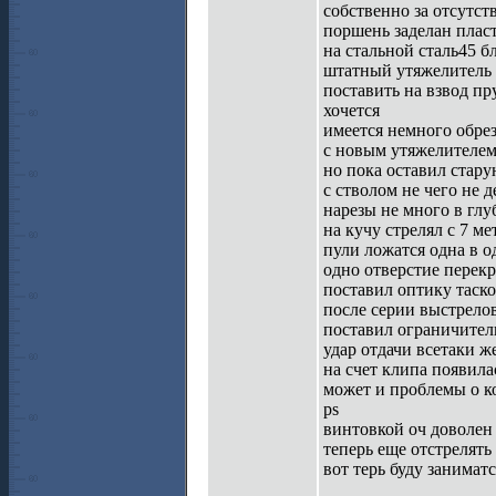
собственно за отсутст
поршень заделан плас
на стальной сталь45 б
штатный утяжелитель 
поставить на взвод п
хочется
имеется немного обре
с новым утяжелителе
но пока оставил стар
с стволом не чего не д
нарезы не много в глу
на кучу стрелял с 7 м
пули ложатся одна в о
одно отверстие перекр
поставил оптику таско
после серии выстрело
поставил ограничитель
удар отдачи всетаки ж
на счет клипа появила
может и проблемы о к
ps
винтовкой оч доволен
теперь еще отстрелять
вот терь буду занимат