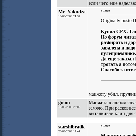
если чего еще надела
Mr_Yakudza
quote:
19-06-2008 21:32
Originally posted
Купил CFX. Так
Но форум читать
разбирать и до
завалена и надо
пулеприемнике. 
Да еще заказал 
трогать а потом
Спасибо за отве
манжету убил. пружину
gnom
Манжета в любом случа
19-06-2008 23:05
замяло. При расковнсе
выталкивай клип для о
starshibratik
quote:
20-06-2008 17:44
Манжета в любо