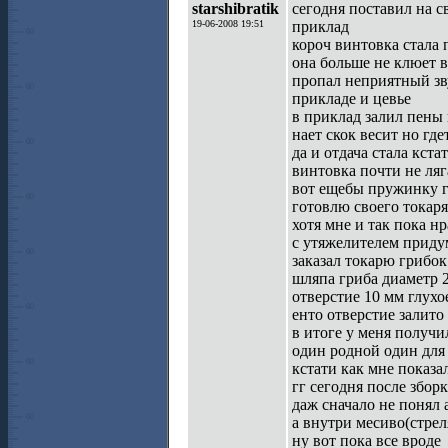
starshibratik
сегодня поставил на с
19-06-2008 19:51
приклад
короч винтовка стала 
она больше не клюет в
пропал неприятный зв
прикладе и цевье
в приклад залил пены
нает скок весит но гд
да и отдача стала кст
винтовка почти не ляг
вот ещебы пружинку г
готовлю своего токаря
хотя мне и так пока нр
с утяжелителем приду
заказал токарю грибо
шляпа гриба диаметр 
отверстие 10 мм глухо
енто отверстие залит
в итоге у меня получи
один родной один для
кстати как мне показа
гг сегодня после збор
даж сначало не понял 
а внутри месиво(стрел
ну вот пока все вроде