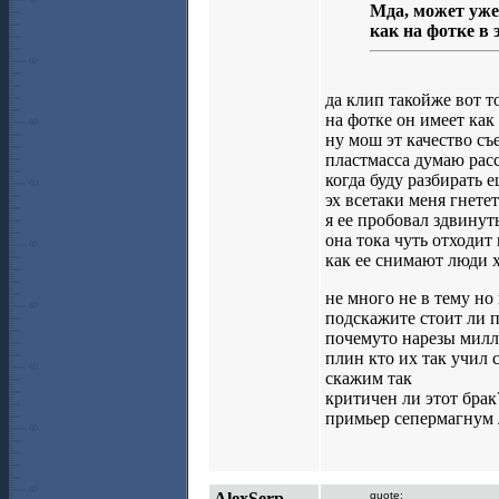
Мда, может уже 
как на фотке в 
да клип такойже вот т
на фотке он имеет как
ну мош эт качество съ
пластмасса думаю рас
когда буду разбирать 
эх всетаки меня гнете
я ее пробовал здвинут
она тока чуть отходи
как ее снимают люди 
не много не в тему но
подскажите стоит ли 
почемуто нарезы милли
плин кто их так учил 
скажим так
критичен ли этот брак
примьер сепермагнум л
AlexSerp
quote: