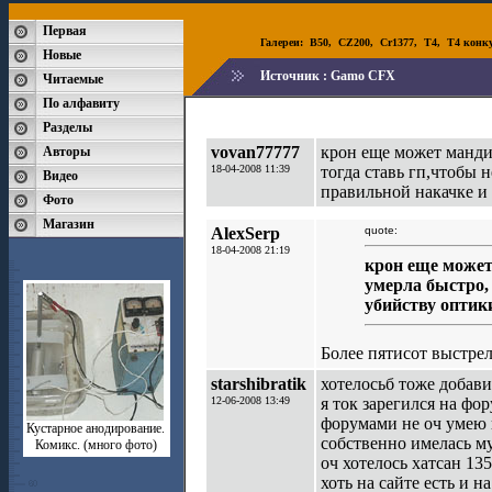
Первая
Галереи:
B50
,
CZ200
,
Cr1377
,
T4
,
T4 конк
Новые
Источник :
Gamo CFX
Читаемые
По алфавиту
Разделы
vovan77777
крон еще может мандит
Авторы
18-04-2008 11:39
тогда ставь гп,чтобы 
Видео
правильной накачке и 
Фото
Магазин
AlexSerp
quote:
18-04-2008 21:19
крон еще может
умерла быстро, 
убийству оптики
Более пятисот выстрел
starshibratik
хотелосьб тоже добави
12-06-2008 13:49
я ток зарегился на фор
форумами не оч умею 
Кустарное анодирование.
собственно имелась м
Комикс. (много фото)
оч хотелось хатсан 13
хоть на сайте есть и н