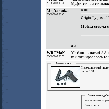
23-06-2008 09:20
Муфта ствола стальна
Mr_Yakudza
quote:
23-06-2008 09:49
Originally post
Муфта ствола с
ага.
WRCMaN
Уф блин.. спасибо! А 
23-06-2008 09:52
как планировалось то 
Видеоролики
Пневматический писто
Gamo PT-80
Самые новые добав
Фторопласт или капрол
Хром и никель