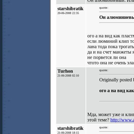
Он алюминиевый. Или 
starshibratik
quote:
20-06-2008 22:35
Он алюминиевый
ого а на вид как плас
если люминий клип то
лана тода пока трогать
да и на счет манжеты 
не порвется ли она
чтото она не очень эл
Turhon
quote:
21-06-2008 02:10
Originally posted b
ого а на вид к
Мда, может уже и клип
этой теме?
http://www.
starshibratik
quote:
21-06-2008 18:15