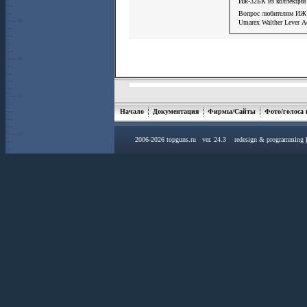
Иж-32БК из коллекции
Вопрос любителям ИЖ
Umarex Walther Lever A
Начало
Документация
Фирмы/Сайты
Фото/голоса
2006-2026 topguns.ru ver. 24.3 redesign & programming