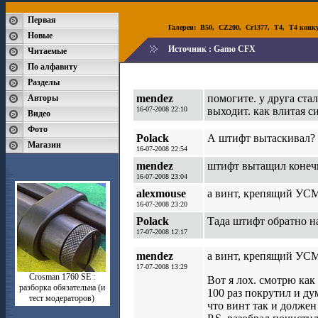
Первая
Галереи:
B50
,
CZ200
,
Cr1377
,
T4
,
T4 конк
Новые
Источник :
Gamo CFX
Читаемые
По алфавиту
Разделы
mendez
помогите. у друга ста
Авторы
16-07-2008 22:10
выходит. как влитая си
Видео
Фото
Polack
А штифт вытаскивал? 
Магазин
16-07-2008 22:54
mendez
штифт вытащил конечн
16-07-2008 23:04
alexmouse
а винт, крепящий УС
16-07-2008 23:20
Polack
Тада штифт обратно на
17-07-2008 12:17
mendez
а винт, крепящий УС
17-07-2008 13:29
Crosman 1760 SE :
Вот я лох. смотрю как 
разборка обязательна (и
100 раз покрутил и ду
тест модераторов)
что винт так и должен