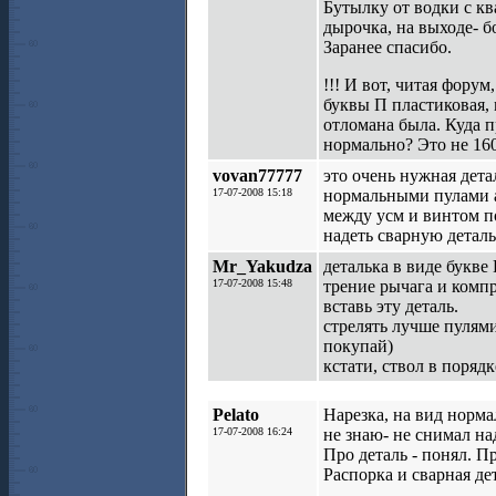
Бутылку от водки с кв
дырочка, на выходе- б
Заранее спасибо.
!!! И вот, читая форум
буквы П пластиковая,
отломана была. Куда п
нормально? Это не 160
vovan77777
это очень нужная дета
17-07-2008 15:18
нормальными пулами а 
между усм и винтом по
надеть сварную деталь
Mr_Yakudza
деталька в виде букве
17-07-2008 15:48
трение рычага и компр
вставь эту деталь.
стрелять лучше пулями
покупай)
кстати, ствол в поряд
Pelato
Нарезка, на вид норма
17-07-2008 16:24
не знаю- не снимал на
Про деталь - понял. Пр
Распорка и сварная де