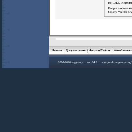
Иж-32БК из колле
Вопрос любителя
Umarex Walther Lev
Начало
Документация
Фирмы/Сайты
Фото/голоса
2006-2026 topguns.ru ver. 24.3 redesign & programming