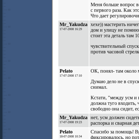
Меня больше вопрос во
с первого раза. Как эт
Что дает регулировочн
Mr_Yakudza
хехе)) мастерить ниче
17-07-2008 16:29
дом и улицу не помню,
стоит эта деталь там 1
чувствительный спуск 
против часовой стрелк
Pelato
ОК, понял- там около 
17-07-2008 17:10
Думаю дело не в спус
снимал.
Кстати, "между усм и
должна туго входить,
свободно она сидит, 
Mr_Yakudza
нет, усм должен сидет
17-07-2008 19:23
распорка и сварная де
Pelato
Спасибо за помощь! Вр
18-07-2008 10:34
фиксировалось, но пот