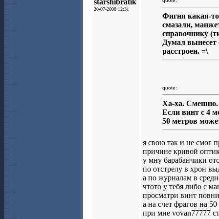
starshibratik
quote:
20-07-2008 12:31
Фигня какая-то
смазали, манже
справочнику (т
Думал вынесет е
расстроен. =\
quote:
Ха-ха. Смешно.
Если винт с 4 м
50 метров може
я свою так и не смог 
причине кривой опти
у мну барабанчики отс
по отстрелу в хрон в
а по журналам в средн
чтото у тебя либо с м
просматри винт повни
а на счет фрагов на 50
при мне vovan77777 ст