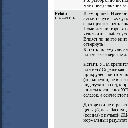
P.S. разобрал почисти
мне пива(половина зас
Pelato
Всем привет! Имею но
17-07-2008 14:41
легкий спуск- т.е. чу
фиксируется шепталом
Помогает повторная по
чувствительный спуск
Влияет ли на это винт
отвернуть?
Кстати, почему сделан
или через отверстие д
Кстати, УСМ крепится 
или нет? Спрашиваю, 
прикручена винтом под
(он, конечно, не выск
подстучать назад, к п
винтом крепления УСМ,
салазок, а сейчас это
До заделки не стреля
цены (бумага блестяща
(ровная) с пулькой ДЦ
нормальный результат