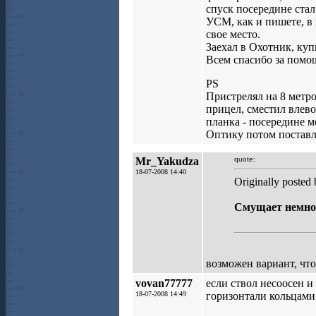
спуск посередине стал
УСМ, как и пишете, в 
свое место.
Заехал в Охотник, ку
Всем спасибо за помо
PS
Пристрелял на 8 метро
прицел, сместил влево
планка - посередине 
Оптику потом поставл
Mr_Yakudza
quote:
18-07-2008 14:40
Originally posted 
Смущает немног
возможен вариант, что
vovan77777
если ствол несоосен и
18-07-2008 14:49
горизонтали кольцами.