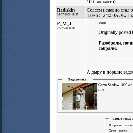
100 так както)
Rediskin
Совсем недавно стал 
26-07-2008 19:27
Tasko 5-24x50AOE. По
F_M_J
quote:
27-07-2008 16:13
Originally posted
Разобрали, почи
собрали.
А дыру в поршне заде
Видеоролики
Gamo Shadow 1000 air
rifle
Самые новые д
Фторопласт или ка
Хром и никель