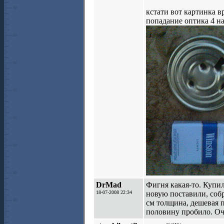
кстати вот картинка вр
попадание оптика 4 на
DrMad
Фигня какая-то. Купил
18-07-2008 22:34
новую поставили, собр
см толщина, дешевая п
половину пробило. Оче