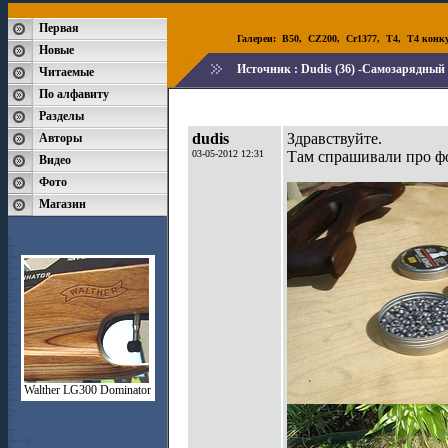
Первая
Галереи:
B50
,
CZ200
,
Cr1377
,
T4
,
T4 конк
Новые
Источник :
Dudis (36) -Самозарядный
Читаемые
По алфавиту
Разделы
dudis
Здравствуйте.
Авторы
03-05-2012 12:31
Там спрашивали про фот
Видео
Фото
Магазин
Walther LG300 Dominator