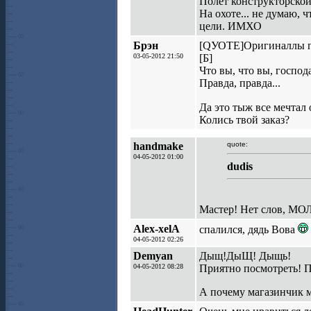
Полёт конструкторской
На охоте... не думаю, 
цели. ИМХО
Брэн
[QУОТЕ]Оригиналлы по
03-05-2012 21:50
[Б]
Что вы, что вы, господ
Правда, правда...
Да это тыж все мечта
Колись твой заказ?
handmake
quote:
04-05-2012 01:00
dudis
Мастер! Нет слов, М
Alex-xelA
спалился, дядь Вова
04-05-2012 02:26
Demyan
Дыщ!ДыЩ! Дыщь!
04-05-2012 08:28
Приятно посмотреть! П
А почему магазинчик 