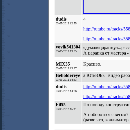
dudis
4
03-05-2012 12:55
http://rutube.ru/tracks/5
http://rutube.ru/tracks/5
vovik541304
ядумаляцарапнул...рас
03-05-2012 13:35
А царапка от мастера -
MIX35
Красиво.
03-05-2012 13:37
Beholdereye
а ЮтьЮБь - видео рабо
03-05-2012 14:33
dudis
http://rutube.ru/tracks/5
03-05-2012 14:36
http://rutube.ru/tracks/5
Fil55
По поводу конструктив
03-05-2012 15:41
А побороться с весом? 
(разве что, коллиматор 