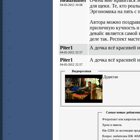
HeadHunter
Очень мне нравиться ло
04-05-2012 10:08
для щеки. Те, кто реал
Эргономика на пять с 
Автора можно поздрави
приличную кучность и 
девайс является самой
деле так. Респект масте
Piter1
А дочка всё красивей и
04-05-2012 22:57
Piter1
А дочка всё красивей и
04-05-2012 22:57
Видеоролики
Дудисган
Самые новые добавлени
Фторопласт или капролон ил
Хром и никель
Иж-32БК из коллекции про
Вопрос любителям ИЖ 46М