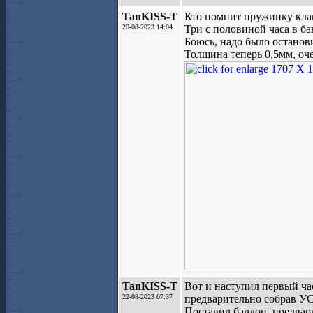
TanKISS-T
Кто помнит пружинку кла
20-08-2023 14:04
Три с половиной часа в ба
Боюсь, надо было останови
Толщина теперь 0,5мм, оче
TanKISS-T
Вот и наступил первый ча
22-08-2023 07:37
предварительно собрав УС
Поставил баллон, предвар