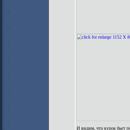
И видим, что курок бьет п