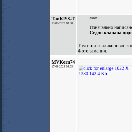
TanKISS-T
quote:
17-08-2023 08:08
Изначально написа
Седло клапана видн
Там стоит силиконовое ко
Фото заменил.
MVKorn74
17-08-2023 09:05