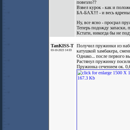
повезло??
Взвел курок - как и полож
БА-БАХ!!! - и весь ядреный
Ну, все ясно - просрал пру
Теперь подожду запаски, п
Кстати, никогда бы не по
TanKISS-T
Получил пружинки из набо
03-10-2023 14:03
катушкой хамбакера, смен
Однако... после первого в
Растянул пружинку посильн
Пружинка сечением ок. 0,6