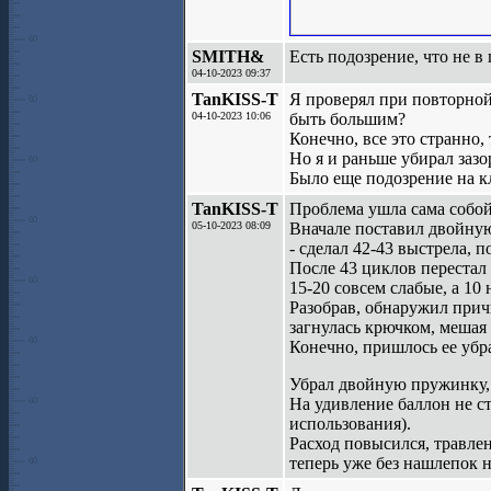
SMITH&
Есть подозрение, что не в
04-10-2023 09:37
TanKISS-T
Я проверял при повторной 
04-10-2023 10:06
быть большим?
Конечно, все это странно,
Но я и раньше убирал заз
Было еще подозрение на к
TanKISS-T
Проблема ушла сама собой
05-10-2023 08:09
Вначале поставил двойную
- сделал 42-43 выстрела, 
После 43 циклов перестал 
15-20 совсем слабые, а 10 н
Разобрав, обнаружил прич
загнулась крючком, мешая 
Конечно, пришлось ее убра
Убрал двойную пружинку, 
На удивление баллон не с
использования).
Расход повысился, травлен
теперь уже без нашлепок н