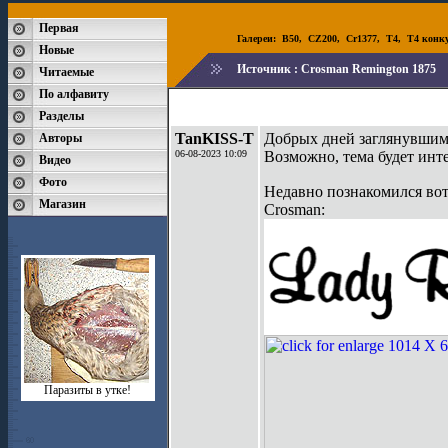
Первая
Галереи:
B50
,
CZ200
,
Cr1377
,
T4
,
T4 конк
Новые
Источник :
Crosman Remington 1875
Читаемые
По алфавиту
Разделы
TanKISS-T
Добрых дней заглянувшим
Авторы
06-08-2023 10:09
Возможно, тема будет инте
Видео
Фото
Недавно познакомился вот
Магазин
Crosman:
Паразиты в утке!