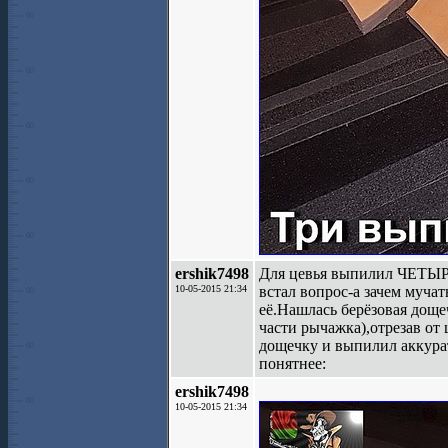
ershik7498
Для цевья выпилил ЧЕТЫРЕ
10-05-2015 21:34
встал вопрос-а зачем муча
её.Нашлась берёзовая дощ
части рычажка),отрезав от
дощечку и выпилил аккурат
понятнее:
ershik7498
10-05-2015 21:34