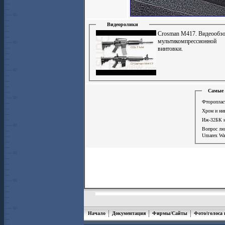
Видеоролики
Crosman M417. Видеообз
мультикомпрессионной
винтовки.
Самые 
Фторопласт
Хром и ни
Иж-32БК и
Вопрос лю
Umarex Wal
Начало
Документация
Фирмы/Сайты
Фото/голоса