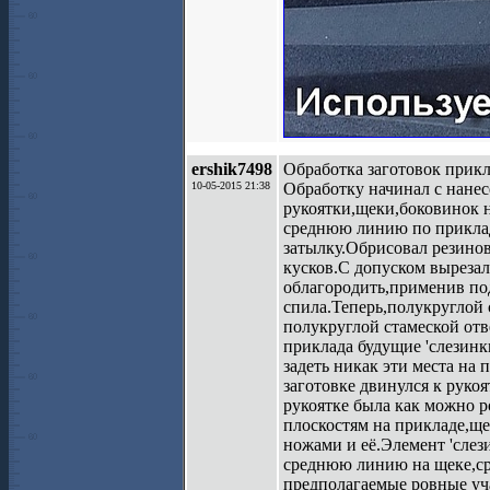
ershik7498
Обработка заготовок прикл
10-05-2015 21:38
Обработку начинал с нанес
рукоятки,щеки,боковинок н
среднюю линию по приклад
затылку.Обрисовал резинов
кусков.С допуском вырезал
облагородить,применив по
спила.Теперь,полукруглой 
полукруглой стамеской отв
приклада будущие 'слезинк
задеть никак эти места на
заготовке двинулся к руко
рукоятке была как можно р
плоскостям на прикладе,ще
ножами и её.Элемент 'слез
среднюю линию на щеке,ср
предполагаемые ровные уча