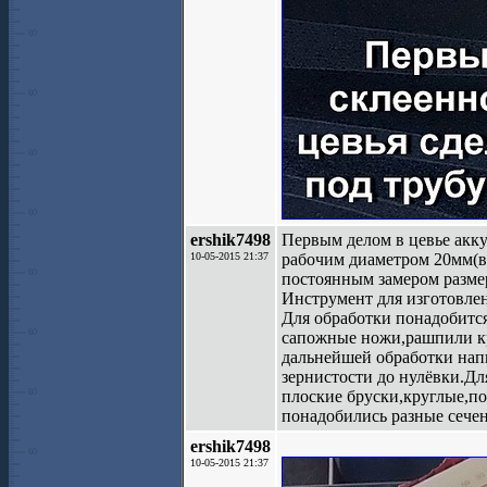
ershik7498
Первым делом в цевье акк
10-05-2015 21:37
рабочим диаметром 20мм(вы
постоянным замером разме
Инструмент для изготовле
Для обработки понадобитс
сапожные ножи,рашпили кр
дальнейшей обработки нап
зернистости до нулёвки.Дл
плоские бруски,круглые,п
понадобились разные сечен
ershik7498
10-05-2015 21:37