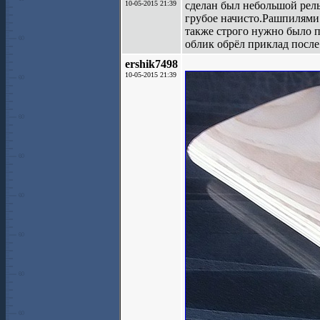
10-05-2015 21:39
сделан был небольшой рель
грубое начисто.Рашпилями 
также строго нужно было 
облик обрёл приклад после
ershik7498
10-05-2015 21:39