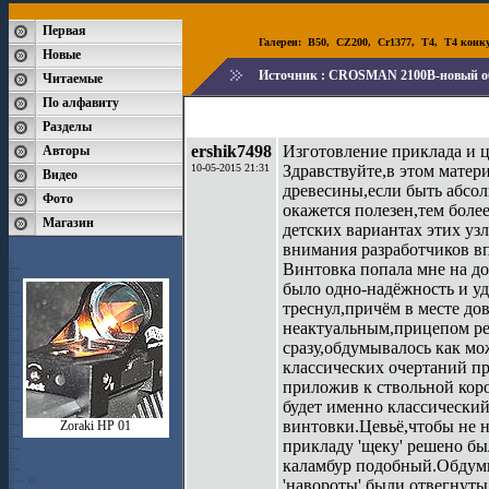
Первая
Галереи:
B50
,
CZ200
,
Cr1377
,
T4
,
T4 конк
Новые
Источник :
CROSMAN 2100B-новый о
Читаемые
По алфавиту
Разделы
ershik7498
Изготовление приклада и
Авторы
10-05-2015 21:31
Здравствуйте,в этом матер
Видео
древесины,если быть абсо
Фото
окажется полезен,тем более
Магазин
детских вариантах этих уз
внимания разработчиков 
Винтовка попала мне на до
было одно-надёжность и уд
треснул,причём в месте до
неактуальным,прицепом реш
сразу,обдумывалось как мо
классических очертаний пр
приложив к ствольной кор
будет именно классический
винтовки.Цевьё,чтобы не н
Zoraki HP 01
прикладу 'щеку' решено бы
каламбур подобный.Обдумы
'навороты' были отвегнуты 