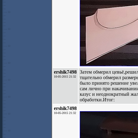
ershik7498
Затем обмерил цевьё,реши
10-05-2015 21:32
тщательно обмерил размеры
было принято решение уве
сам лично при накачивани
казус и неоднократный жал
обработки.Итог:
ershik7498
10-05-2015 21:32