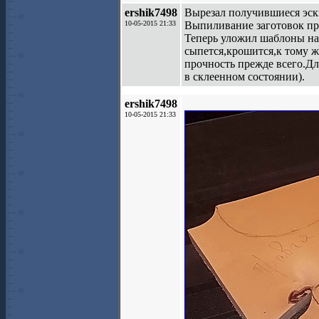
ershik7498
Вырезал получившиеся эск
10-05-2015 21:33
Выпиливание заготовок пр
Теперь уложил шаблоны на 
сыпется,крошится,к тому ж
прочность прежде всего.Д
в склеенном состоянии).
ershik7498
10-05-2015 21:33