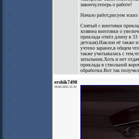
закончу,теперь о работе!
Начало работ,рисуем эскиз
Снятый с винтовки прикла
хозяина винтовки о увелич
приклада отвёл длину в 33
детская).Наклон её также 
учтено заранее,в общем чт
также учитывалась с тем,ч
затыльник.Хоть и нет отда
приклада в ствольной коро
обработки.Вот так получил
ershik7498
10-05-2015 21:31