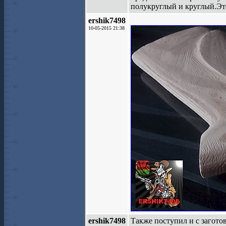
полукруглый и круглый.Это
ershik7498
10-05-2015 21:38
ershik7498
Также поступил и с загото