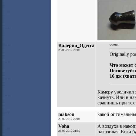
Валерий_Одесса
quote:
23-05-2010 20:02
Originally po
Что может 
Посоветуйте
16 дж (хват
Камеру увеличил з
качнуть. Или в на
сравнишь при тех 
makson
какой оптимальный
23-05-2010 20:03
Voha
А воздуха в накоп
23-05-2010 21:50
накачивая. Если б