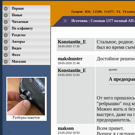
Первая
Галереи:
B50
,
CZ200
,
Cr1377
,
T4
,
T4 конк
Новые
Источник :
Crosman 1377 полный АП 
Читаемые
По алфавиту
Разделы
Konstantin_E
Стальное, родное.
Авторы
18-05-2010 17:36
был во время съем
Видео
Фото
makshunter
Достойное решени
Магазин
18-05-2010 21:48
Konstantin_E
quote:
19-05-2010 12:03
А предохран
От него пришлось 
"ребрышко" под к
Можно жить и без 
выстрел, даже на 
Разборка макетов
предохранитель.
makson
Всем привет.
23-05-2010 19:03
Вопрос в следующе