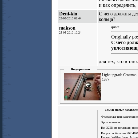
и как определить, 
Deni-kin
С чего должны деф
25-05-2010 08:44
кольца?
makson
quote:
25-05-2010 10:24
Originally po
С чего долж
уплотняющи
для тех, кто в та
Видеоролики
Light upgrade Crosman
1377
Самые новые добавлен
Фторопласт или капролон ил
Хром и никель
Иж-32БК из коллекции про
Вопрос любителям ИЖ 46М
Umarex Walther Lever Actio