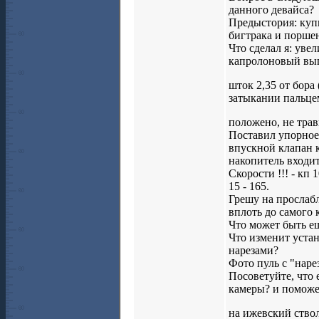
данного девайса?
Предыстория: купи
бигтрака и порше
Что сделал я: уве
капролоновый вы
шток 2,35 от бора 
затыкании пальцем
положено, не трав
Поставил упорное
впускной клапан к
накопитель входит
Скорости !!! - кп 1
15 - 165.
Грешу на прослабл
вплоть до самого 
Что может быть ещ
Что изменит устан
нарезами?
Фото пуль с "наре
Посоветуйте, что 
камеры? и поможе
на ижевский ствол