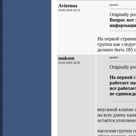
Avizenna
quote:
24-05-2010 16:21
Originally po
Вопрос вот 
информации,
На первой страниц
группа как следуе
должно быть 185 с
makson
quote:
24-05-2010 18:32
Originally po
На первой с
работает на
все работае
не единожд
впускной клапан с
на всю длину кана
остаётся утопленн
насосная группа с