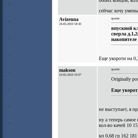
обоих концов, кол
сейчас хочу умень
Avizenna
quote:
24-05-2010 18:43
впускной кл
сверла д.1,
накопителе 
Еще укороти на 0,
makson
quote:
24-05-2010 19:07
Originally po
Еще укороти
не выступает, я пр
ну а теперь самое 
кол-во качей 10 15
кп 0,68 гр 162 181