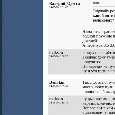
Валерий_Одесса
quote:
24-05-2010 01:47
Originally po
какой оптим
великоват?
Накопитель растач
родной пружине и
джоулей.
А перепуск 3.5-3
makson
воздух не остаётся
24-05-2010 06:37
я сейчас хочу уме
получится.
По нарезам на пул
ну и эти пули выл
Deni-kin
Так с фото по пуля
24-05-2010 09:46
моего, юбку пули 
полноценый выстре
makson
ну дык вот именно
24-05-2010 10:12
нарезы, конечно, н
Вопрос вот в чём 
я дал выше - ство