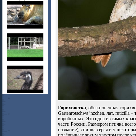
Горихвостка
, обыкновенная горихвос
Gartenrotschwa"nzchen, лат. ruticill
воробьиных. Это одна из самых крас
части России. Размером птичка всег
название), спинка серая и у некотор
подёргивает ярким хвостом после чег