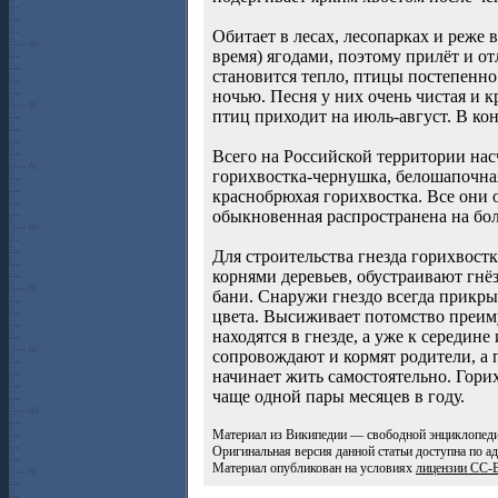
Обитает в лесах, лесопарках и реже
время) ягодами, поэтому прилёт и от
становится тепло, птицы постепенно 
ночью. Песня у них очень чистая и 
птиц приходит на июль-август. В ко
Всего на Российской территории нас
горихвостка-чернушка, белошапочная
краснобрюхая горихвостка. Все они
обыкновенная распространена на бо
Для строительства гнезда горихвост
корнями деревьев, обустраивают гнё
бани. Снаружи гнездо всегда прикрыт
цвета. Высиживает потомство преим
находятся в гнезде, а уже к середин
сопровождают и кормят родители, а 
начинает жить самостоятельно. Горих
чаще одной пары месяцев в году.
Материал из Википедии — свободной энциклопеди
Оригинальная версия данной статьи доступна по а
Материал опубликован на условиях
лицензии CC