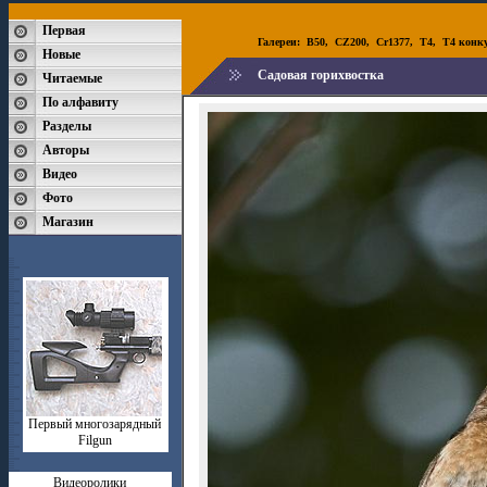
Первая
Галереи:
B50
,
CZ200
,
Cr1377
,
T4
,
T4 конк
Новые
Садовая горихвостка
Читаемые
По алфавиту
Разделы
Авторы
Видео
Фото
Магазин
Первый многозарядный
Filgun
Видеоролики