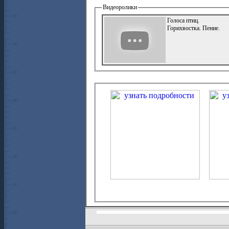
Видеоролики
Голоса птиц.
Горихвостка. Пение.