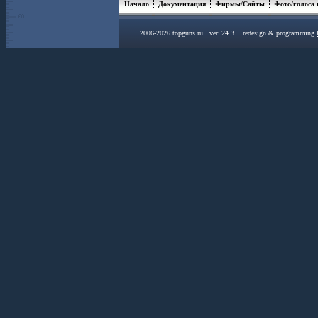
Начало
Документация
Фирмы/Сайты
Фото/голоса
2006-2026 topguns.ru ver. 24.3 redesign & programming