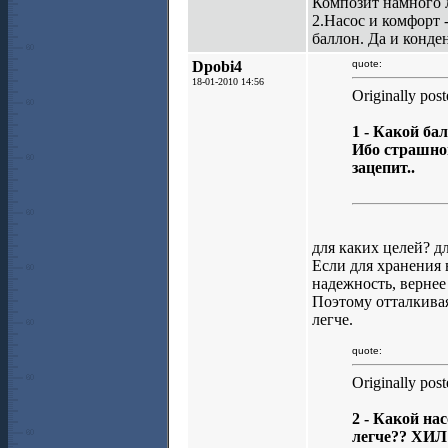
Композит намного л
2.Насос и комфорт 
баллон. Да и конден
Dpobi4
quote:
18-01-2010 14:56
Originally post
1 - Какой б
Ибо страшнов
зацепит..
для каких целей? д
Если для хранения 
надежность, вернее
Поэтому отталкивая
легче.
quote:
Originally post
2 - Какой на
легче?? ХИЛ