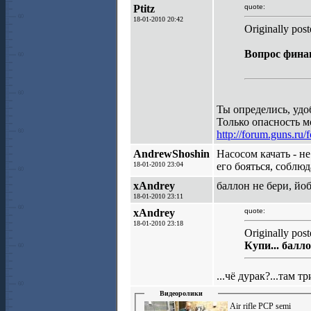
Ptitz
quote:
18-01-2010 20:42
Originally post
Вопрос финан
Ты определись, удо
Только опасность 
http://forum.guns.ru
AndrewShoshin
Насосом качать - н
18-01-2010 23:04
его бояться, соблюд
xAndrey
баллон не бери, йо
18-01-2010 23:11
xAndrey
quote:
18-01-2010 23:18
Originally pos
Купи... балл
...чё дурак?...там тр
Видеоролики
Air rifle PCP semi