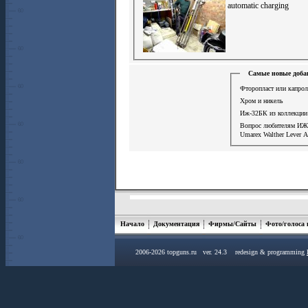
automatic charging
Самые новые доба
Фторопласт или капрол
Хром и никель
Иж-32БК из коллекции
Вопрос любителям ИЖ
Umarex Walther Lever A
Начало
Документация
Фирмы/Сайты
Фото/голоса
2006-2026 topguns.ru ver. 24.3 redesign & programming