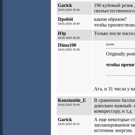
Garick
190 кубовый резик 
18-01-2010 18:46
свехъестественного
Dpobi4
каким образом?
18-01-2010 18:49
чтобы препятствова
Юр
Только после насоса
18-01-2010 18:50
Dima100
quote:
18-01-2010 19:36
Originally pos
чтобы препят
Ага, и 31 числа у в
Konstantin_E
В сравнении баллон
18-01-2010 19:44
довольно важный- н
компрессору, и т.д.
Garick
А еще некоторые ст
18-01-2010 20:15
запланированное м
источник энергии.