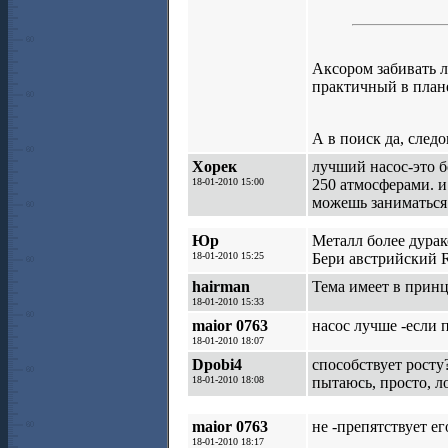
Аксором забивать л
практичный в план
А в поиск да, след
Хорек
лучший насос-это бо
18-01-2010 15:00
250 атмосферами. и
можешь заниматься 
Юр
Металл более дурак
18-01-2010 15:25
Бери австрийский 
hairman
Тема имеет в принц
18-01-2010 15:33
maior 0763
насос лучше -если п
18-01-2010 18:07
Dpobi4
способствует росту
18-01-2010 18:08
пытаюсь, просто, л
maior 0763
не -препятствует ег
18-01-2010 18:17