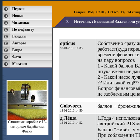
Первая
Галереи:
B50
,
CZ200
,
Cr1377
,
T4
,
T4 конк
Новые
Источник :
Безопасный баллон или уд
Читаемые
По алфавиту
Разделы
opticus
Собственно сразу 
Авторы
18-01-2010 14:35
работает(куда первы
Видео
времени физически
Фото
на пару вопросов
Магазин
1 - Какой баллон 
штука ежели не дай 
2 - Какой насос лу
?? Или какой ещё??
Вопрос финансовый-
не заоблачным ценам
Golovorez
баллон + бронежиле
18-01-2010 14:50
д.Лёша
1.Года 4 использов
Ствольная коробка с 12-
18-01-2010 14:52
австрийский PTS ме
каморным барабаном.
Баллон "живёт" у 
Фотки
При соблюдении ТБ