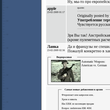
Ну, мы-то про европейс
apple
quote:
23-02-2009 01:17
Originally posted by
Употребление терм
Чувствуется русски
Зря Вы так! Австрийска
(кроме пулеметных расче
Ланка
Да и французы не спешил
23-02-2009 02:56
Пожалуй конкретно в хак
Видеоролики
Automatic Weapons:
American vs. German
Самые новые добавления в архив
Фторопласт или капролон или..
Хром и никель
Иж-32БК из коллекции продам
Вопрос любителям ИЖ 46М.