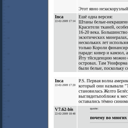
Этот явно незаскорузлый.
Inca
Ешё одна версия:
22-02-2009 17:14
Штаны белые-некрашенна
Красители тканей, особ
16-20 века. Большинство
экзотических минералах,
нескольких лет использо
только Короли финансиро
параде: кивер и камзол,
Йту тйснденцию можно о
островах. Там Униформа 
были белые, поскольку с
Inca
P.S. Первая волна амер
22-02-2009 17:20
который они называли "Ti
становилась Желто Белё
выглядитьпоближе к мес
оставались тёмно синими
V7.62-bis
quote:
22-02-2009 18:48
почему во многих