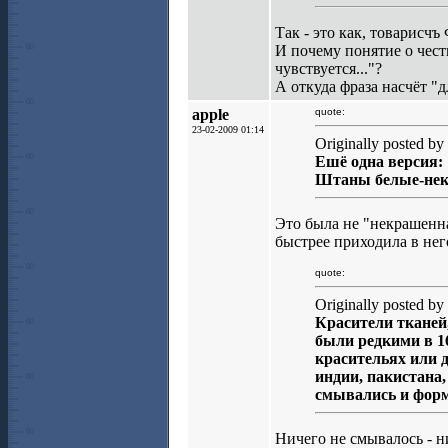
Так - это как, товарисч
И почему понятие о чес
чувствуется..."?
А откуда фраза насчёт "
apple
quote:
23-02-2009 01:14
Originally posted by 
Ешё одна версия:
Штаны белые-нек
Это была не "некрашенна
быстрее приходила в нег
quote:
Originally posted by 
Красители тканей
были редкими в 1
красительях или д
индии, пакистана
смывались и форм
Ничего не смывалось - н