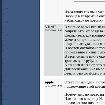
Из-за таких как вы я уж
Вообще в те времена об
неблагодарные потомки 
VladiT
В мирное время белый цв
22-02-2009 13:40
"опрятнАго" от солдата 
Согласитесь, контролиро
момент стирки штанов - 
стирай, паскуда, пока я 
В боевой обстановке тог
опознавание в каше рук
В этом смысле яркие окр
зрительную трубу, напри
А то хрен же знает, что 
Для военачальника было 
делали разную форму и 
apple
Ответ только один: потом
22-02-2009 14:02
поддержание этой краси
Почему не даю право на 
Или то, что в период Н
предохраняли низ штанов