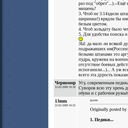
раз под "обрез"...).--Ещ
мишень?
3. Чтоб не 3.14здили шт
ширинки!) врядли бы име
белым цветом.
4. Чтоб зольдату было че
5. Для удобства поиска 
ЗЫ: да мало ли всякой д
подражавших им(России)?
белыми штанами это аргу
пудра, кружева на военн
отсутствие боевых дейст
испоганили...)... А уж 
всего эта дурость показа
Черномор
Угу, современным педикам
22-02-2009 10:18
Суворов всю эту хрень 
обуви и с рабочим ружьё
13mm
quote:
22-02-2009 10:53
Originally posted by
1. Педики...