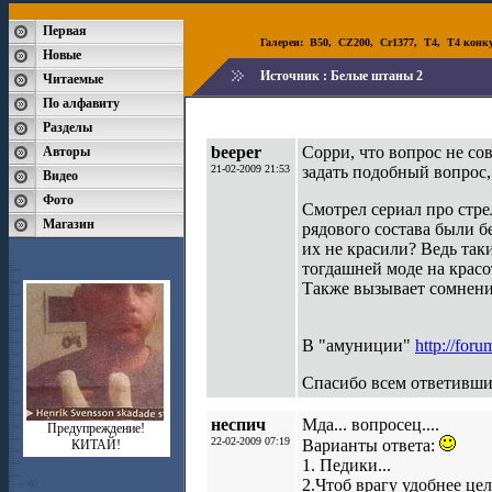
Первая
Галереи:
B50
,
CZ200
,
Cr1377
,
T4
,
T4 конк
Новые
Источник :
Белые штаны 2
Читаемые
По алфавиту
Разделы
beeper
Сорри, что вопрос не со
Авторы
21-02-2009 21:53
задать подобный вопрос, 
Видео
Фото
Смотрел сериал про стре
Магазин
рядового состава были б
их не красили? Ведь так
тогдашней моде на крас
Также вызывает сомнения
В "амуниции"
http://for
Спасибо всем ответивши
неспич
Мда... вопросец....
Предупреждение!
22-02-2009 07:19
Варианты ответа:
КИТАЙ!
1. Педики...
2.Чтоб врагу удобнее це