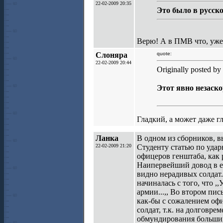
22-02-2009 20:35
Это было в русск
Верю! А в ПМВ что, уже
Слоняра
quote:
22-02-2009 20:44
Originally posted by
Этот явно незаско
Гладкий, а может даже 
Ланка
В одном из сборников, в
22-02-2009 21:20
Студенту статью по удар
офицеров генштаба, как 
Наипервейший довод в ее
видно нерадивых солдат.
начиналась с того, что 
армии...,, Во втором пи
как-бы с сожалением офи
солдат, т.к. на долговр
обмундирования больших 