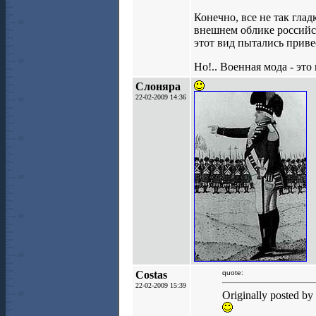
Конечно, все не так глад
внешнем облике российск
этот вид пытались приве
Но!.. Военная мода - это
Слоняра
22-02-2009 14:36
Costas
quote:
22-02-2009 15:39
Originally posted b