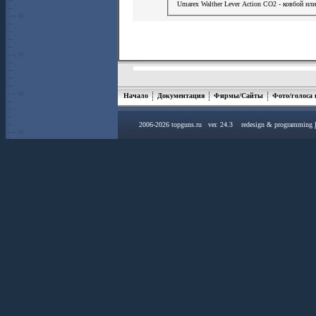
Umarex Walther Lever Action СО2 - ковбой или
Начало
Документация
Фирмы/Сайты
Фото/голоса
2006-2026 topguns.ru ver. 24.3 redesign & programming