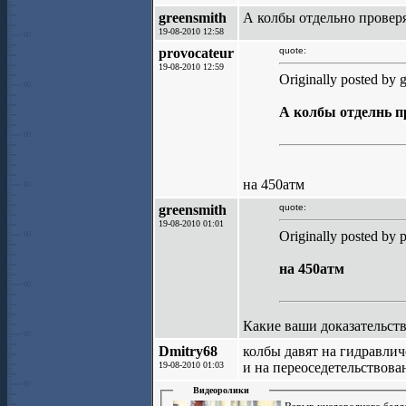
greensmith
А колбы отдельно провер
19-08-2010 12:58
provocateur
quote:
19-08-2010 12:59
Originally posted by 
А колбы отделнь 
на 450атм
greensmith
quote:
19-08-2010 01:01
Originally posted by 
на 450атм
Какие ваши доказательст
Dmitry68
колбы давят на гидравлич
19-08-2010 01:03
и на переоседетельствов
Видеоролики