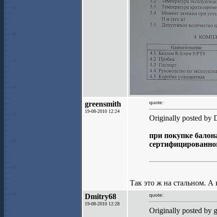
greensmith
quote:
19-08-2010 12:24
Originally posted by 
при покупке бало
сертифицированног
Так это ж на стальном. А
Dmitry68
quote:
19-08-2010 12:28
Originally posted by 