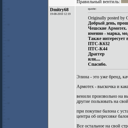
Правильный вентиль:
Dmitry68
quote:
19-08-2010 12:19
Originally posted by G
Добрый день, прош
Чешские Армотех. 
именно - марка, мо
Также интересует 
ПТС-К632
ПТС-К44
Драггер
или....
Спасибо.
Элина - это уже бренд, ка
Армотех - выскочка и как
венили произвольно на в
другие пользовать на свой
при покупке балона с у
центра об опресовке бало
Все остальное на свой стр