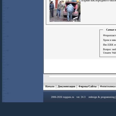
Взрыв кислородного балл
Самые н
Фторопласт
Хром и ник
Иж-32БК из
Вопрос лю
Umarex Walt
Начало
Документация
Фирмы/Сайты
Фото/голоса
2006-2026 topguns.ru ver. 24.3 redesign & programming