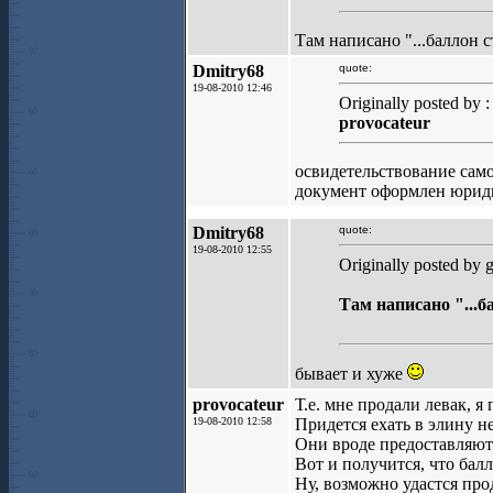
Там написано "...баллон с
Dmitry68
quote:
19-08-2010 12:46
Originally posted by :
provocateur
освидетельствование сам
документ оформлен юриди
Dmitry68
quote:
19-08-2010 12:55
Originally posted by 
Там написано "...б
бывает и хуже
provocateur
Т.е. мне продали левак, я
19-08-2010 12:58
Придется ехать в элину н
Они вроде предоставляют 
Вот и получится, что балл
Ну, возможно удастся прод