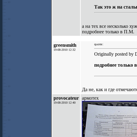
Так это ж на сталь
а на тех все несколько ху
подробнее только в П.М.
greensmith
quote:
19-08-2010 12:32
Originally posted by 
подробнее только 
Да не, как и где отмечаю
provocateur
армотех
19-08-2010 12:40