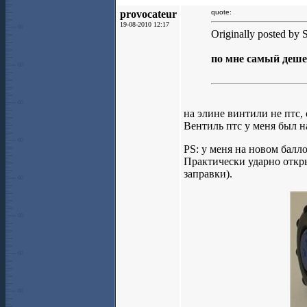
provocateur
quote:
19-08-2010 12:17
Originally posted by S
по мне самый деш
на элине винтили не птс, 
Вентиль птс у меня был н
PS: у меня на новом балл
Практически ударно откры
заправки).