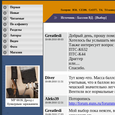
Первая
Галереи:
B50
,
CZ200
,
Cr1377
,
T4
,
T4 конк
Новые
Источник :
Баллон ВД - [Выбор]
Читаемые
По алфавиту
Разделы
Greatlesli
Добрый день, прошу помощ
Авторы
18-08-2010 09:03
Хотелось бы услышать мне
Видео
Также интересует вопрос 
Фото
ПТС-К632
Магазин
ПТС-К44
Драггер
или....
Спасибо.
Diver
Тут кому-что. Масса балл
18-08-2010 11:51
учитывая, что я баллон во
чешский значительно легч
Вентили все нормальные в
Aleks39
Поторопись
МР 661К Дрозд с
18-08-2010 12:51
http://forum.guns.ru/forum
бункерным заряжанием
Greatlesli
Мой выбор пока неясен, в
18-08-2010 17:03