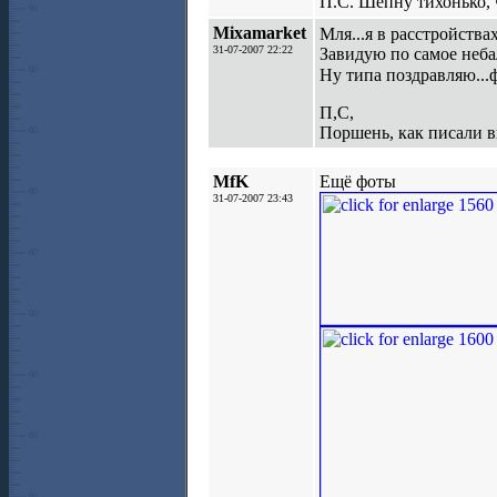
П.С. Шепну тихонько, 
Mixamarket
Мля...я в расстройст
31-07-2007 22:22
Завидую по самое небал
Ну типа поздравляю...
П,С,
Поршень, как писали вы
MfK
Ещё фоты
31-07-2007 23:43