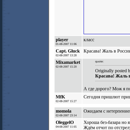
player
класс
01-08-2007 11:06
Capt. Gluck
Красава! Жаль в России
02-08-2007 13:28
Mixamarket
quote:
02-08-2007 15:20
Originally posted 
Красава! Жаль в 
А где дорого? Мож я по
MfK
Сегодня пришлют прице
02-08-2007 15:27
momola
Ожидаем с нетерпением
02-08-2007 23:14
OleggelO
Хороша без-базара но 
04-08-2007 11:05
Ждём отчот по отстрелу