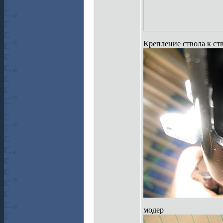
Крепление ствола к ст
модер