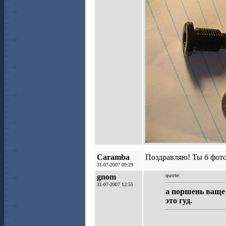
Caramba
Поздравляю! Ты б фото
31-07-2007 09:29
gnom
quote:
31-07-2007 12:55
а поршень ваще с
это гуд.