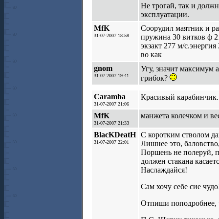
Не трогай, так и долж
эксплуатации.
MfK
Соорудил маятник и р
31-07-2007 18:58
пружина 30 витков ф 2
экзакт 277 м/с.энергия
во как
gnom
Угу, значит максимум 
31-07-2007 19:41
грибок?
Caramba
Красивый карабинчик. 
31-07-2007 21:06
MfK
манжета колечком и ве
31-07-2007 21:33
BlacKDeatH
С коротким стволом д
31-07-2007 22:01
Лишнее это, баловство
Поршень не полеруй, п
должен стакана касаетс
Наслаждайся!
Сам хочу себе сие чудо
Отпиши поподробнее, ч