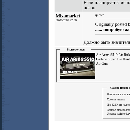
Если планируется испо
погон.
Mixamarket
quote:
08-08-2007 22:36
Originally posted
...... попробую 
Должно быть значитель
Видеоролики
Air Arms S510 Air Rifl
Carbine Super Lite Hunt
Air Gun
Самые новые д
Фторопласт или ка
Хром и никель
Иж-32БК из колле
Вопрос любителя
Umarex Walther Le