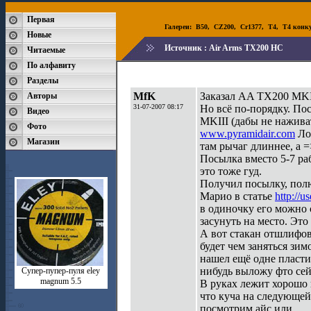
Первая
Галереи:
B50
,
CZ200
,
Cr1377
,
T4
,
T4 конк
Новые
Источник :
Air Arms TX200 HC
Читаемые
По алфавиту
Разделы
MfK
Заказал AA TX200 MKII
Авторы
31-07-2007 08:17
Но всё по-порядку. По
Видео
MKIII (дабы не нажива
Фото
www.pyramidair.com
Лож
Магазин
там рычаг длиннее, а =
Посылка вместо 5-7 раб
это тоже гуд.
Получил посылку, полю
Марио в статье
http://
в одиночку его можно с
засунуть на место. Это 
А вот стакан отшлифова
будет чем заняться зи
нашел ещё одне пласти
нибудь выложу фто се
Супер-пупер-пуля eley
magnum 5.5
В руках лежит хорошо 
что куча на следующей
посмотрим айс или...