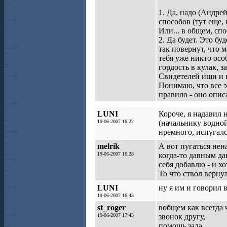
1. Да, надо (Андре
способов (тут еще,
Или... в общем, сп
2. Да будет. Это б
так повернут, что 
тебя уже никто осо
гордость в кулак, 
Свидетелей ищи и в
Понимаю, что все э
правило - оно опис
LUNI
Короче, я надавил 
19-06-2007 16:22
(начальнику водной
нремного, испугалс
melrik
А вот пугаться нена
19-06-2007 16:28
когда-то давным да
себя добавлю - и х
То что ствол вернули
LUNI
ну я им и говорил в
19-06-2007 16:43
st_roger
вобщем как всегда 
19-06-2007 17:43
звонок другу,
помощь зала....