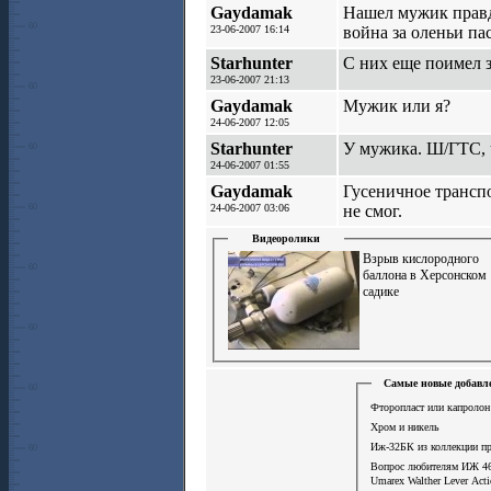
Gaydamak
Нашел мужик правд
23-06-2007 16:14
война за оленьи па
Starhunter
С них еще поимел 
23-06-2007 21:13
Gaydamak
Мужик или я?
24-06-2007 12:05
Starhunter
У мужика. Ш/ГТС, 
24-06-2007 01:55
Gaydamak
Гусеничное транспо
24-06-2007 03:06
не смог.
Видеоролики
Взрыв кислородного
баллона в Херсонском
садике
Самые новые добавл
Фторопласт или капролон
Хром и никель
Иж-32БК из коллекции п
Вопрос любителям ИЖ 4
Umarex Walther Lever Act