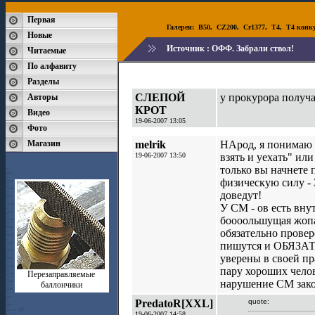
Первая
Галереи:
B50
,
CZ200
,
Cr1377
,
T4
,
T4 конк
Новые
Источник :
ОФФ. Забрали ствол!
Читаемые
По алфавиту
Разделы
СЛЕПОЙ
у прокурора получ
Авторы
КРОТ
Видео
19-06-2007 13:05
Фото
Магазин
melrik
НАрод, я понимаю 
19-06-2007 13:50
взять и уехать" ил
только вы начнете
физическую силу - 
доведут!
У СМ - ов есть внут
боооольшущая жопа 
обязательно провер
пишутся и ОБЯЗАТЕ
уверены в своей пр
пару хороших челов
Перезаправляемые
нарушение СМ закон
баллончики
PredatoR[XXL]
quote:
19-06-2007 14:58