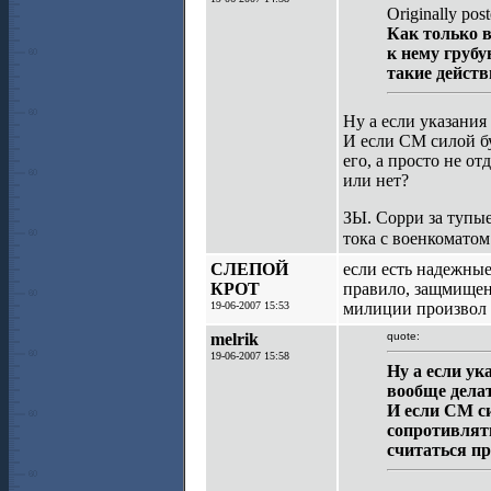
Originally post
Как только 
к нему грубу
такие действ
Ну а если указания
И если СМ силой бу
его, а просто не о
или нет?
ЗЫ. Сорри за тупые
тока с военкоматом
СЛЕПОЙ
если есть надежные 
КРОТ
правило, защмищены
19-06-2007 15:53
милиции произвол и
melrik
quote:
19-06-2007 15:58
Ну а если у
вообще дела
И если СМ си
сопротивлять
считаться п