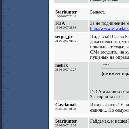
Starhunter
Бывает.
19-06-2007 20:16
FDA
За не подчинение м
19-06-2007 21:56
http://www.e1.ru/ta
sergo_pr
Пида..сы!! Слава Б
21-06-2007 01:16
доказательство, чт
показывает судье, 
СМа засудить, на х
пущеных на оправда
melrik
quote:
21-06-2007 12:27
(не имеет юр
Гы! А я дапвно гов
Зы сорри за офф
Gaydamak
Ижик - фигня! У на
22-06-2007 01:33
ездили... По сему
Starhunter
Гайдамак, и нашел
23-06-2007 13:38