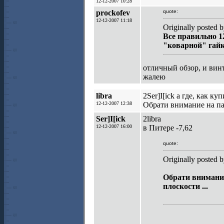
12-12-2007 10:28
prockofev
quote:
12-12-2007 11:18
Originally posted b
Все правильно 1
"коварной" гайк
отличный обзор, и ви
жалею
libra
2Ser]I[ick а где, как ку
12-12-2007 12:38
Обрати внимание на пар
Ser]I[ick
2libra
12-12-2007 16:00
в Питере -7,62
quote:
Originally posted b
Обрати внимание
плоскости ...