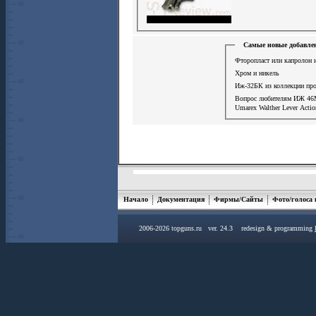
Самые новые добавле
Фторопласт или капролон и
Хром и никель
Иж-32БК из коллекции пр
Вопрос любителям ИЖ 46
Umarex Walther Lever Acti
Начало
Документация
Фирмы/Сайты
Фото/голоса
2006-2026 topguns.ru ver. 24.3 redesign & programming