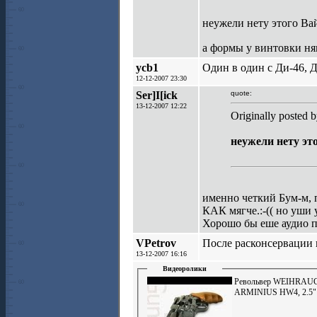
неужели нету этого В
a формы у винтовки н
ycb1
Один в один с Ди-46, Д
12-12-2007 23:30
Ser]I[ick
quote:
13-12-2007 12:22
Originally posted b
неужели нету э
именно четкий Бум-м, п
КАК мягче.:-(( но уши 
Хорошо бы еше аудио п
VPetrov
После расконсервации
13-12-2007 16:16
Видеоролики
Револьвер WEIHRAU
ARMINIUS HW4, 2.5"