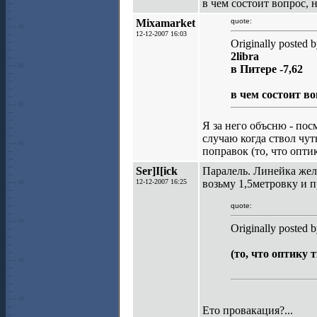
в чем состоит вопрос, н
Mixamarket
quote:
12-12-2007 16:03
Originally posted b
2libra
в Питере -7,62
в чем состоит во
Я за него объсню - пос
случаю когда ствол чут
поправок (то, что оптик
Ser]I[ick
Паралель. Линейка желе
12-12-2007 16:25
возьму 1,5метровку и 
quote:
Originally posted 
(то, что оптику 
Ето провакация?...