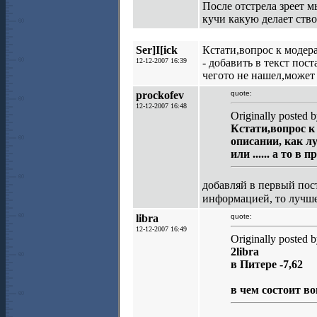
После отстрела зреет м
кучи какую делает ство
Ser]I[ick
Кстати,вопрос к модер
12-12-2007 16:39
- добавить в текст пост
чегото не нашел,может
prockofev
quote:
12-12-2007 16:48
Originally posted b
Кстати,вопрос 
описании, как л
или ...... а то 
добавляй в первый пост
информацией, то лучше 
libra
quote:
12-12-2007 16:49
Originally posted b
2libra
в Питере -7,62
в чем состоит во