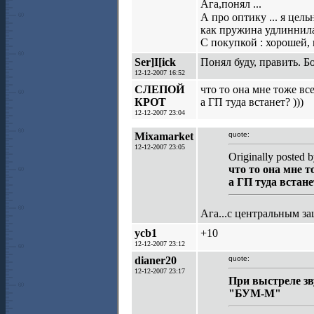
Ага,понял ...
А про оптику ... я цель
как пружина удлиннилас
С покупкой : хорошей, 
Ser]I[ick
Понял буду, править. Б
12-12-2007 16:52
СЛЕПОЙ
что то она мне тоже вс
КРОТ
а ГП туда встанет? )))
12-12-2007 23:04
Mixamarket
quote:
12-12-2007 23:05
Originally poste
что то она мне т
а ГП туда встанет
Ага...с центральным за
ycb1
+10
12-12-2007 23:12
dianer20
quote:
12-12-2007 23:17
При выстреле зв
"БУМ-М"