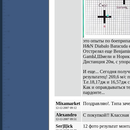
это опыты по боеприпас
H&N Diabalo Baracuda e
Отстрелял еще Benjamin 
GamЫ,Шмели и Норики - 
Дистанция 20м, с упора
И еще... Сегодня получ
результатец! 269,6 м/с
Т.е.18,17дж и 16,57дж 
Как и оправдываться т
пардонте...
Mixamarket
Поздравляю!. Типа зачет
12-12-2007 09:12
Alexandro
С покупкой!! Классная
12-12-2007 09:51
Ser]I[ick
12 фото результат монт