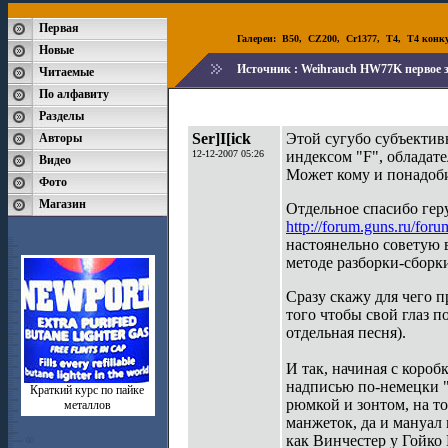
Первая
Галереи:
B50
,
CZ200
,
Cr1377
,
T4
,
T4 конк
Новые
Источник :
Weihrauch HW77K первое 
Читаемые
По алфавиту
Разделы
Ser]I[ick
Этой сугубо субъектив
Авторы
12-12-2007 05:26
индексом "F", обладате
Видео
Может кому и понадоби
Фото
Магазин
Отдельное спасибо геру
http://forum.guns.ru/for
настоянельно советую 
методе разборки-сборк
Сразу скажу для чего п
того чтобы свой глаз 
отдельная песня).
И так, начиная с короб
надписью по-немецки "
Краткий курс по пайке
рюмкой и зонтом, на т
металлов
манжеток, да и мануал 
как Винчестер у Гойко