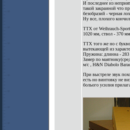
И последнее из неприя
такой закраиной что п
безобразий - черная л
Ну все, плохого кончил
ТТХ от Weihrauch-Spor
1020 мм, ствол - 370 мм,
ТТХ того же но с букво
вытекающей из характ
Пружина: длинна - 283 
Замер по маятнику(сред
м/с , H&N Diabolo Barac
При выстреле звук пох
есть но винтовку не ви
болього усилия прилага