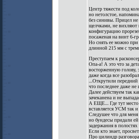
Центр тяжести под кол
но нетолстое, напомина
без синивы. Прицел не
щелчками, не вихляют 
конфигурацию прорезей
посаженая на винт 6-г
Но снять ее можно при
длинной 215 мм с тремя
Преступаем к расконсер
Опа-а! А это что за де
восторженную голову, 
даже когда все разобра
...Открутили передний 
что последнее даже не
Далее действуем так ка
зачеканена и не выпада
А ЕЩЕ... Где тут место
вставляется УСМ так и 
Следушее что для меня
но бундесы придали ей
задержания в полостях 
Если кто знает, просвет
Про цилиндр разговора