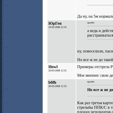
Да ну, на 5м нормал
ЮрГен
quote:
19-03-2008 22:35
а ведь и дейст
расстраиваться
ну, повеселили, пас
Но все ж не до такой
Howl
Примеры отстрела P
20-03-2008 12:31
Мое мнение: свои де
b0fh
quote:
20-03-2008 12:33
Но все ж не д
Как раз третья карт
стрельбы ППК/С в т
плохих результатов с