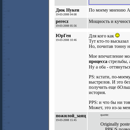
Дюк Нукен
По моему мнению Ан
19-03-2008 04:08
perecz
Мощность и кучност
19-03-2008 05:56
ЮрГен
Для кого как
19-03-2008 10:46
Тут кто-то высказал
Но, почитав тонну 
Мое впечатление мо
процесса
стрельбы, 
Ну а оба - оттянуть
PS: кстати, по-моем
выстрелов. И это бе
получить еще бОльш
история.
PPS: и что бы ни то
Может, это из-за ме
пожилой_заяц
quote:
19-03-2008 15:45
Originally pos
... PPK/S позв