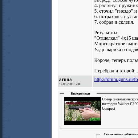
4. растянул пружинк
5. сточил "гнездо" 
6. потрахался с уст
7. собрал и склеил.
Результаты:
"Отщелкал" 4х15 шар
Многократное выним
Удар шарика о подав
Короче, теперь поль
Перебрал и второй...
aruna
http://forum.guns.ru
12-03-2009 17:06
Видеоролики
Обзор пневматическог
пистолета Walther CP9
Compact
Самые новые добавлени