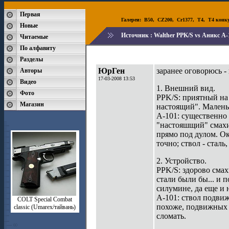
Первая
Галереи:
B50
,
CZ200
,
Cr1377
,
T4
,
T4 конк
Новые
Источник :
Walther PPK/S vs Аникс А-
Читаемые
По алфавиту
Разделы
ЮрГен
заранее оговорюсь -
Авторы
17-03-2008 13:53
Видео
1. Внешний вид.
Фото
PPK/S: приятный на 
Магазин
настоящий". Маленьк
А-101: существенно 
"настояшщий" смахив
прямо под дулом. О
точно; ствол - сталь,
2. Устройство.
PPK/S: здорово смах
стали были бы... и 
силумине, да еще и
А-101: ствол подвиж
СOLT Special Combat
похоже, подвижных ч
classic (Umarex/тайвань)
сломать.