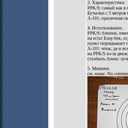
3. Характеристики.
PPK/S: самый как я 
Бутылки с 5 метров б
A-101: приличная ск
4. Использование.
PPK/S: блииин, имен
на есть! Блоу-бек, о
пункт перекрывает 
А-101: чпок, да и вс
на PPK/S из-за движ
сталбыть Аникс луч
5. Мишени.
см. ниже. No commen