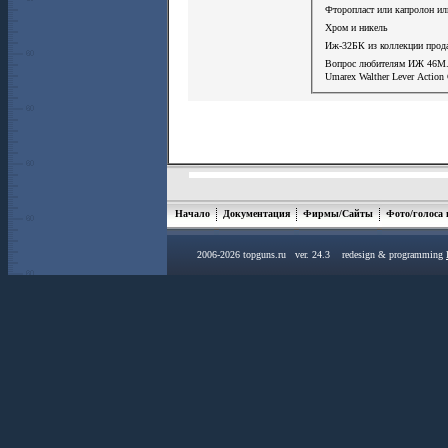
Фторопласт или капролон ил
Хром и никель
Иж-32БК из коллекции прод
Вопрос любителям ИЖ 46М
Umarex Walther Lever Action
Начало
Документация
Фирмы/Сайты
Фото/голоса
2006-2026 topguns.ru ver. 24.3 redesign & programming