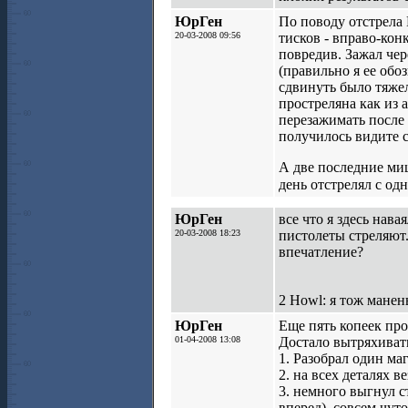
ЮрГен
По поводу отстрела 
20-03-2008 09:56
тисков - вправо-кон
повредив. Зажал чер
(правильно я ее обо
сдвинуть было тяжел
простреляна как из 
перезажимать после 
получилось видите с
А две последние ми
день отстрелял с од
ЮрГен
все что я здесь нава
20-03-2008 18:23
пистолеты стреляют.
впечатление?
2 Howl: я тож манен
ЮрГен
Еще пять копеек про
01-04-2008 13:08
Достало вытряхиват
1. Разобрал один ма
2. на всех деталях в
3. немного выгнул с
вперед), совсем чуто