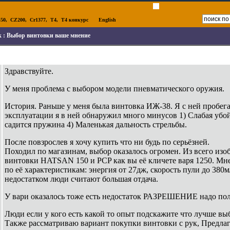
50
,
CZ200
,
Cr1377
,
T4
,
T4 конкурс
English
к :
Выбор винтовки ваше мнение
Здравствуйте.
У меня проблема с выбором модели пневматического оружия.
История. Раньше у меня была винтовка ИЖ-38. Я с ней пробегал
эксплуатации я в ней обнаружил много минусов 1) Слабая убой
садится пружина 4) Маленькая дальность стрельбы.
После повзрослев я хочу купить что ни будь по серьёзней.
Походил по магазинам, выбор оказалось огромен. Из всего изо
винтовки HATSAN 150 и PCP как вы её кличете варя 1250. М
по её характеристикам: энергия от 27дж, скорость пули до 380
недостатком люди считают большая отдача.
У вари оказалось тоже есть недостаток РАЗРЕШЕНИЕ надо пол
Люди если у кого есть какой то опыт подскажите что лучше вы
Также рассматриваю вариант покупки винтовки с рук, Предлаг