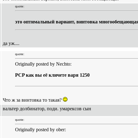
quote:
это оптимальный вариант, винтовка многообещающа
да уж....
quote:
Originally posted by Nechto:
PCP как вы её кличете варя 1250
Что ж за винтовка то такая?
вальтер долбинатор, поди. умарексов сын
quote:
Originally posted by ober: