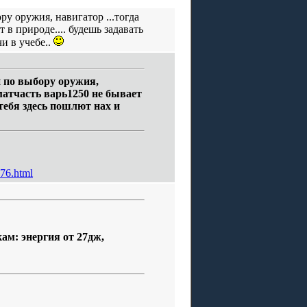
у оружия, навигатор ...тогда
 в природе.... будешь задавать
и в учебе..
 по выбору оружия,
 матчасть варь1250 не бывает
 тебя здесь пошлют нах и
976.html
ам: энергия от 27дж,