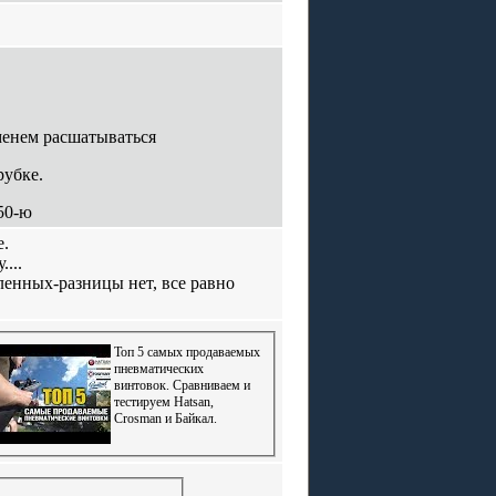
еменем расшатываться
рубке.
50-ю
е.
...
ленных-разницы нет, все равно
Топ 5 самых продаваемых
пневматических
винтовок. Сравниваем и
тестируем Hatsan,
Crosman и Байкал.