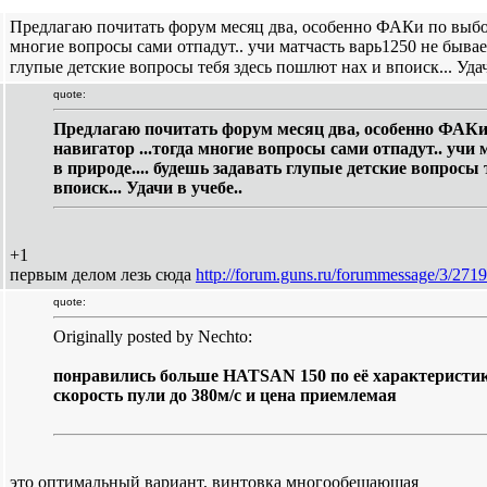
Предлагаю почитать форум месяц два, особенно ФАКи по выбор
многие вопросы сами отпадут.. учи матчасть варь1250 не бывает
глупые детские вопросы тебя здесь пошлют нах и впоиск... Удач
quote:
Предлагаю почитать форум месяц два, особенно ФАКи
навигатор ...тогда многие вопросы сами отпадут.. учи
в природе.... будешь задавать глупые детские вопросы
впоиск... Удачи в учебе..
+1
первым делом лезь сюда
http://forum.guns.ru/forummessage/3/271
quote:
Originally posted by Nechto:
понравились больше HATSAN 150 по её характеристик
скорость пули до 380м/с и цена приемлемая
это оптимальный вариант, винтовка многообещающая