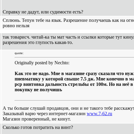
Справку не дадут, или судимости есть?
Сплюнь. Тепун тебе на язык. Разрешение получаешь как на огне
ровно нельзя
так товарисч. читай-ка ты мат часть и ссылки которые тут кину
разрешения это глупость какая-то.
quote:
Originally posted by Nechto:
Как это не надо. Мне в магазине сразу сказали что ну
пневматику у которой свыше 7.5 дж. Мне конечно в м
pcp винтовка дальность стрельбы от 100м. Но на неё 
покупку не получишь
А ты больше слушай продавцов, они и не такого тебе расскажут
Заказывай варю через интернет-магазин
www.7-62.ru
Магазин проверенный, не кинут.
Сколько готов потратить на винт?