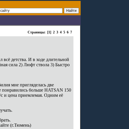
Страницы: [1]
2
3
4
5
6
7
 всё детства. И в ходе длительной
ная сила 2) Люфт ствола 3) Быстро
билия мне пригляделась две
не понравились больше HATSAN 150
м/с и цена приемлемая. Одним её
учать.
брать.
айте (г.Тюмень)