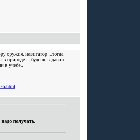
у оружия, навигатор ...тогда
 в природе.... будешь задавать
и в учебе..
976.html
надо получать.