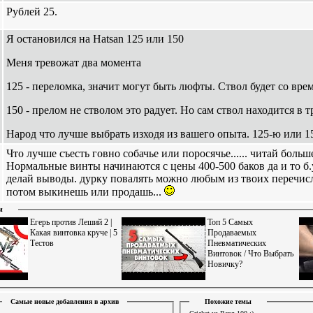
Рублей 25.
Я остановился на Hatsan 125 или 150
Меня тревожат два момента
125 - переломка, значит могут быть люфты. Ствол будет со вр
150 - прелом не стволом это радует. Но сам ствол находится в т
Народ что лучше выбрать изходя из вашего опыта. 125-ю или 1
Что лучше съесть говно собачье или поросячье...... читай больш
Нормальные винты начинаются с цены 400-500 баков да и то б.у.
делай выводы. дурку повалять можно любым из твоих перечис
потом выкинешь или продашь...
и
Егерь против Леший 2 |
Топ 5 Самых
Какая винтовка круче | 5
Продаваемых
Тестов
Пневматических
Винтовок / Что Выбрать
Новичку?
Самые новые добавления в архив
Похожие темы