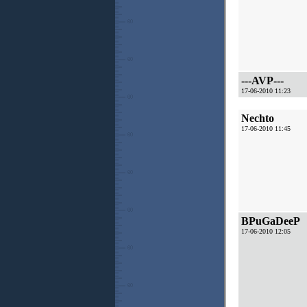
---AVP---
17-06-2010 11:23
Nechto
17-06-2010 11:45
BPuGaDeeP
17-06-2010 12:05