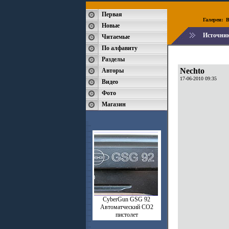
Первая
Галереи:
B
Новые
Источни
Читаемые
По алфавиту
Разделы
Nechto
Авторы
17-06-2010 09:35
Видео
Фото
Магазин
CyberGun GSG 92
Автоматческий СО2
пистолет