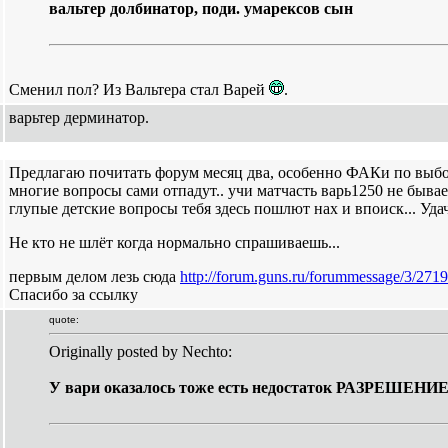
вальтер долбинатор, поди. умарексов сын
Сменил пол? Из Вальтера стал Варей
.
варьтер дерминатор.
Предлагаю почитать форум месяц два, особенно ФАКи по выбор
многие вопросы сами отпадут.. учи матчасть варь1250 не бывает
глупые детские вопросы тебя здесь пошлют нах и впоиск... Удач
Не кто не шлёт когда нормально спрашиваешь...
первым делом лезь сюда
http://forum.guns.ru/forummessage/3/271
Спасибо за ссылку
quote:
Originally posted by Nechto:
У вари оказалось тоже есть недостаток РАЗРЕШЕНИЕ 