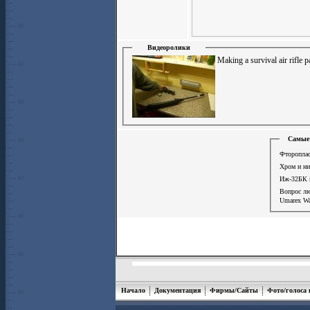
Видеоролики
Making a survival air rifle p
Самые 
Фтороплас
Хром и ни
Иж-32БК и
Вопрос л
Umarex Wa
Начало
Документация
Фирмы/Сайты
Фото/голоса