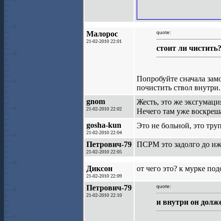
Малорос
quote:
21-02-2010 22:01
стоит ли чистить
Попробуйте сначала замо
почистить ствол внутри.
gnom
Жесть, это же эксгумац
21-02-2010 22:02
Нечего там уже воскреш
gosha-kun
Это не больной, это тр
21-02-2010 22:04
Петрович-79
ПСРМ это задолго до ижа
21-02-2010 22:05
Диксон
от чего это? к мурке по
21-02-2010 22:09
Петрович-79
quote:
21-02-2010 22:10
и внутри он долж