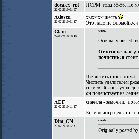
docalex_rpt
ПСРМ, года 55-56. По м
22-02-2010 01:07
Adoven
хыхыхы жесть
22-02-2010 01:27
Это надо не фпомойку, а
Glam
quote:
22-02-2010 10:40
Originally posted b
От чего незнаю ,я
почистиь?и стоит
Почистить стоит хотя-б
Чистить удалителем ржа
гелиевый - он лучше дер
он подействует на лейне
ADF
сначала - замочить, пото
22-02-2010 11:27
Если лейнер цел - то вп
Dim_ON
quote:
22-02-2010 12:31
Originally posted b