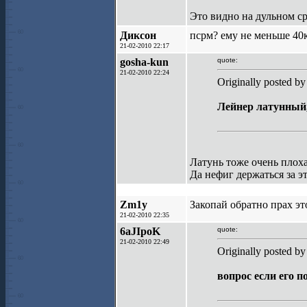
Это видно на дульном ср
Диксон
псрм? ему не меньше 40к
21-02-2010 22:17
gosha-kun
quote:
21-02-2010 22:24
Originally posted b
Лейнер латунный,
Латунь тоже очень плоха
Да нефиг держаться за э
Zm1y
Закопай обратно прах э
21-02-2010 22:35
6aJIpoK
quote:
21-02-2010 22:49
Originally posted b
вопрос если его 