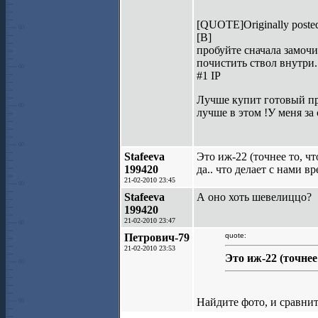
[QUOTE]Originally poste
[B]
пробуйте сначала замочи
почистить ствол внутри.
#1 IP
Лучше купит готовый пр
лучше в этом !У меня за 
Stafeeva
Это иж-22 (точнее то, чт
199420
да.. что делает с нами вре
21-02-2010 23:45
Stafeeva
А оно хоть шевелиццо?
199420
21-02-2010 23:47
Петрович-79
quote:
21-02-2010 23:53
Это иж-22 (точнее
Найдите фото, и сравнит