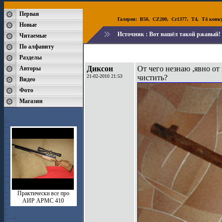
Первая
Галереи:
B50
,
CZ200
,
Cr1377
,
T4
,
T4 конк
Новые
Источник :
Вот нашёл такой ржавый!
Читаемые
По алфавиту
Разделы
Диксон
От чего незнаю ,явно от
Авторы
21-02-2010 21:53
чистить?
Видео
Фото
Магазин
Практически все про
АИР АРМС 410