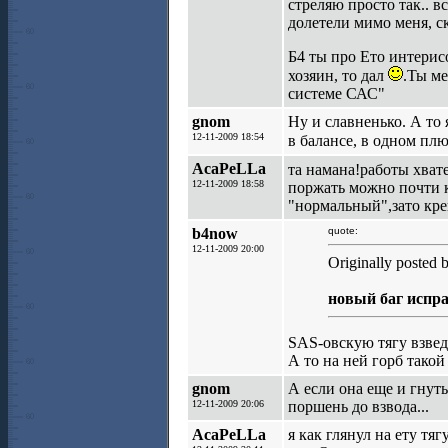
стреляю просто так.. в
долетели мимо меня, ск
Б4 ты про Ето интерис
хозяин, то дал
.Ты ме
системе САС"
gnom
Ну и славненько. А то
12-11-2009 18:54
в балансе, в одном пл
AcaPeLLa
та намана!работы хват
12-11-2009 18:58
поржать можно почти к
"нормальный",зато креп
b4now
quote:
12-11-2009 20:00
Originally posted
новый баг испра
SAS-овскую тягу взве
А то на ней горб такой
gnom
А если она еще и гнут
12-11-2009 20:06
поршень до взвода...
AcaPeLLa
я как глянул на ету тя