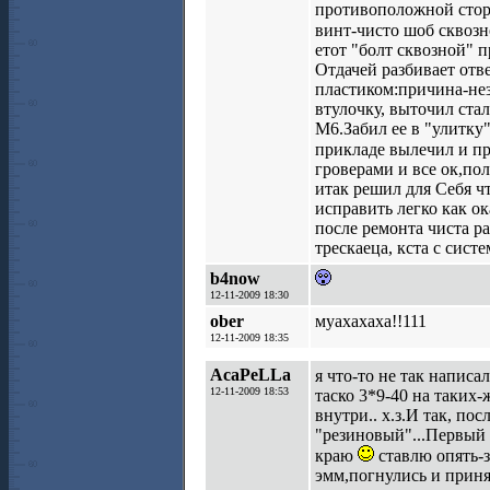
противоположной сторо
винт-чисто шоб сквозн
етот "болт сквозной" 
Отдачей разбивает отве
пластиком:причина-не
втулочку, выточил ста
М6.Забил ее в "улитку
прикладе вылечил и пр
гроверами и все ок,пол
итак решил для Себя ч
исправить легко как ок
после ремонта чиста р
трескаеца, кста с сист
b4now
12-11-2009 18:30
ober
муахахаха!!111
12-11-2009 18:35
AcaPeLLa
я что-то не так написа
12-11-2009 18:53
таско 3*9-40 на таких-
внутри.. х.з.И так, п
"резиновый"...Первый 
краю
ставлю опять-з
эмм,погнулись и приня