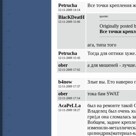
Petrucha
Все точки крепления же
12-11-2009 14:14
BlacKDeatH
quote:
12-11-2009 15:06
Originally posted 
Все точки крепл
ага, типа того
Petrucha
Тогда для оптики хуже.
12-11-2009 15:43
ober
а для мишеней - лучше.
12-11-2009 17:02
b4now
Злые вы. Ето наверно 
12-11-2009 17:37
ober
тока бам SWAT
12-11-2009 17:54
AcaPeLLa
был на ремонте такой 
12-11-2009 18:27
Владелец был очень з
грн),и она сломалась з
Вобщем, заднее крепле
изменили-металлическа
цилиндрик(материал-ка