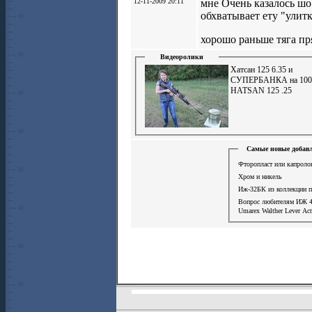
12-11-2009 20:11
мне Очень казалось шо 
обхватывает ету "улитк
хорошо раньше тяга пр
Видеоролики
Хатсан 125 6.35 и
СУПЕРБАНКА на 100
HATSAN 125 .25
Самые новые добавл
Фторопласт или капролон
Хром и никель
Иж-32БК из коллекции 
Вопрос любителям ИЖ 
Umarex Walther Lever Ac