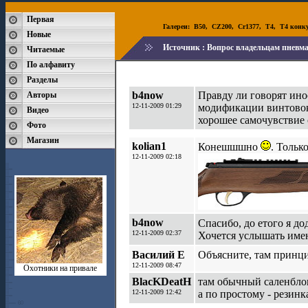
Первая
Галереи:
B50
,
CZ200
,
Cr1377
,
T4
,
T4 конк
Новые
Источник :
Вопрос владельцам пневма
Читаемые
По алфавиту
Разделы
b4now
Правду ли говорят ино
Авторы
12-11-2009 01:29
модификации винтовок
Видео
хорошее самочувствие 
Фото
Магазин
kolian1
Конешшшно
. Тольк
12-11-2009 02:18
b4now
Спасибо, до етого я до
12-11-2009 02:37
Хочется услышать име
Василий Е
Объясните, там принци
12-11-2009 08:47
Охотники на привале
BlacKDeatH
там обычный саленбло
12-11-2009 12:42
а по простому - резинк