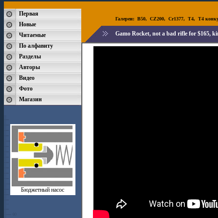
Первая
Галереи:
B50
,
CZ200
,
Cr1377
,
T4
,
T4 конк
Новые
Gamo Rocket, not a bad rifle for $165, k
Читаемые
По алфавиту
Разделы
Авторы
Видео
Фото
Магазин
Бюджетный насос