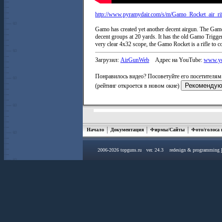
http://www.pyramydair.com/s/m/Gamo_Rocket_air_ri
Gamo has created yet another decent airgun. The Ga
decent groups at 20 yards. It has the old Gamo Trigge
very clear 4x32 scope, the Gamo Rocket is a rifle to c
Загрузил:
AirGunWeb
Адрес на YouTube:
www.yo
Понравилось видео? Посоветуйте его посетителям 
(рейтинг откроется в новом окне)
Начало
Документация
Фирмы/Сайты
Фото/голоса
2006-2026 topguns.ru ver. 24.3 redesign & programming