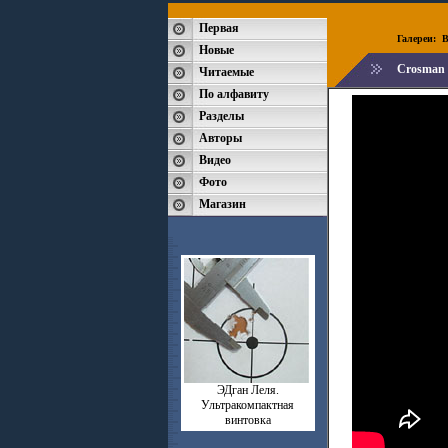
Первая
Галереи:
B
Новые
Crosman 
Читаемые
По алфавиту
Разделы
Авторы
Видео
Фото
Магазин
ЭДган Леля.
Ультракомпактная
винтовка