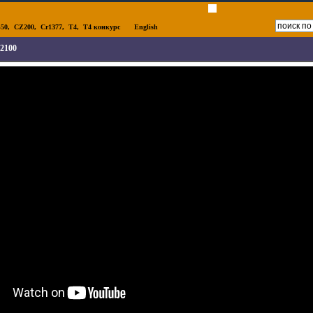
50
,
CZ200
,
Cr1377
,
T4
,
T4 конкурс
English
2100