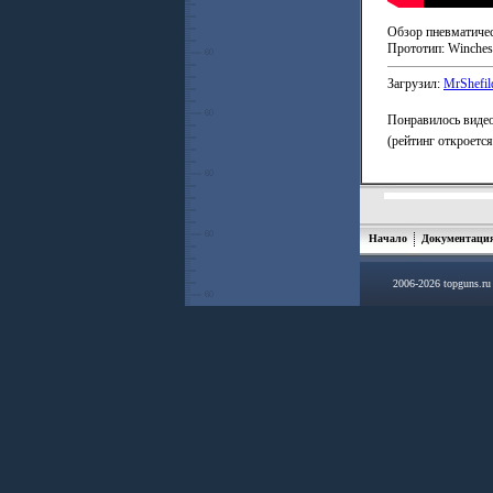
Обзор пневматичес
Прототип: Winches
Загрузил:
MrShefil
Понравилось видео
(рейтинг откроетс
Начало
Документаци
2006-2026 topguns.r