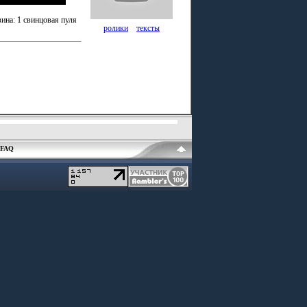
ина: 1 свинцовая пуля
ролики
тексты
FAQ