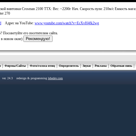
кой винтовки Crosman 2100 ТТХ: Вес: ~2200г Нач. Скорость пули: 210м/с Емкость магаз
ter 270
d
Адрес на YouTube:
www.youtube.com/watch?v=EcXvH4fk2wg
? Посоветуйте его посетителям сайта.
я в новом окне)
я
Фирмы/Сайты
Фото/голоса птиц
Определитель
Звуки
Реклама
Обратная связь
u ver. 24.3 redesign & programming
lebedev.com