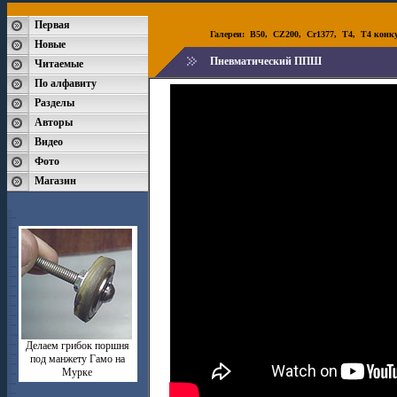
Первая
Галереи:
B50
,
CZ200
,
Cr1377
,
T4
,
T4 конк
Новые
Пневматический ППШ
Читаемые
По алфавиту
Разделы
Авторы
Видео
Фото
Магазин
Делаем грибок поршня
под манжету Гамо на
Мурке