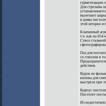
герметизацию п
Для стрельбы ш
устанавливаетс
вылетают шары.
и рамы пистоле
этой шторки ест
Клапанный агре
т.ч. как на 654-
Ствол стальной
сфотографирова
Паз для постан
со стволом и то
Предохранитель
действия.
Курок не фальш
кнопка для снят
выстрела при э
Корпус пистоле
Пистолет поста
Из недостатков: