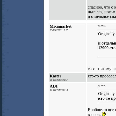
спасибо, что с 
пытался, потом
и отдельное спа
Mixamarket
quote:
03-03-2012 18:05
Originally
и отдельн
12900 сто
тссс...никому н
Kaster
кто-то пробова
08-03-2012 20:54
ADF
quote:
10-03-2012 07:56
Originally
кто-то п
Вообще-то все 
взоров.