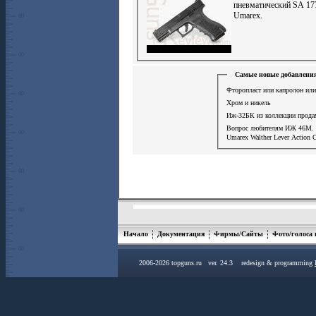
пневматический SA 17
Umarex.
Самые новые добавления
Фторопласт или капролон или
Хром и никель
Иж-32БК из коллекции прода
Вопрос любителям ИЖ 46М.
Umarex Walther Lever Action 
Начало
Документация
Фирмы/Сайты
Фото/голоса
2006-2026 topguns.ru ver. 24.3 redesign & programming