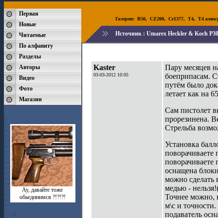
Первая
Галереи:
B50
,
CZ200
,
Cr1377
,
T4
,
T4 конк
Новые
Источник :
Umarex Heckler & Koch P30
Читаемые
По алфавиту
Разделы
Kaster
Пару месяцев н
Авторы
03-03-2012 10:05
боеприпасам. С
Видео
путём было док
Фото
летает как на 6
Магазин
Сам пистолет в
прорезинена. Ве
Стрельба возмо
Установка балл
поворачиваете 
поворачиваете 
оснащена блоки
можно сделать 
медью - нельзя
Ау, давайте тоже
Точнее можно, н
обьединимся ?!?!?!
м\с и точности.
подаватель осн