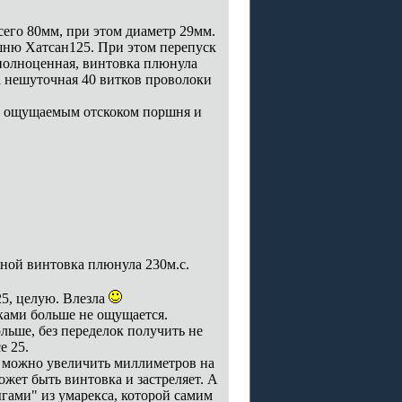
его 80мм, при этом диаметр 29мм.
шню Хатсан125. При этом перепуск
 полноценная, винтовка плюнула
а нешуточная 40 витков проволоки
шо ощущаемым отскоком поршня и
ной винтовка плюнула 230м.с.
25, целую. Влезла
уками больше не ощущается.
ольше, без переделок получить не
е 25.
ем можно увеличить миллиметров на
может быть винтовка и застреляет. А
рыгами" из умарекса, которой самим