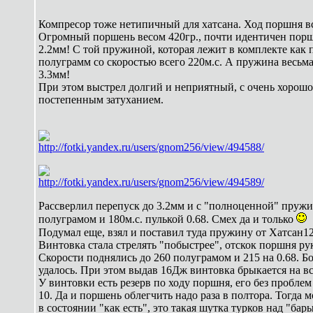
Компресор тоже нетипичный для хатсана. Ход поршня вс
Огромный поршень весом 420гр., почти идентичен пор
2.2мм! С той пружиной, которая лежит в комплекте как
полуграмм со скоростью всего 220м.с. А пружина весьм
3.3мм!
При этом выстрел долгий и неприятный, с очень хоро
постепенным затуханием.
http://fotki.yandex.ru/users/gnom256/view/494588/
http://fotki.yandex.ru/users/gnom256/view/494589/
Рассверлил перепуск до 3.2мм и с "полноценной" пружи
полуграмом и 180м.с. пулькой 0.68. Смех да и только
Подумал еще, взял и поставил туда пружину от Хатсан1
Винтовка стала стрелять "побыстрее", отскок поршня р
Скорости поднялись до 260 полуграмом и 215 на 0.68. Б
удалось. При этом выдав 16Дж винтовка брыкается на вс
У винтовки есть резерв по ходу поршня, его без пробл
10. Да и поршень облегчить надо раза в полтора. Тогда 
в состоянии "как есть", это такая шутка турков над "ба