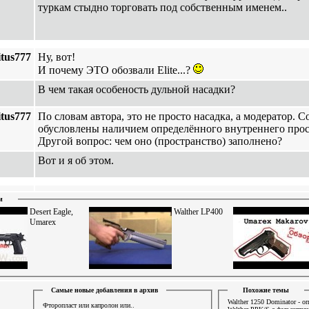
туркам стыдно торговать под собственным именем..
tus777
Ну, вот!
И почему ЭТО обозвали Elite...?
В чем такая особеность дульной насадки?
tus777
По словам автора, это не просто насадка, а модератор. 
обусловлены наличием определённого внутреннего прос
Другой вопрос: чем оно (пространство) заполнено?
Вот и я об этом.
и
Desert Eagle,
Walther LP400
Umarex
Самые новые добавления в архив
Похожие темы
Walther 1250 Dominator - о
Фторопласт или капролон или..