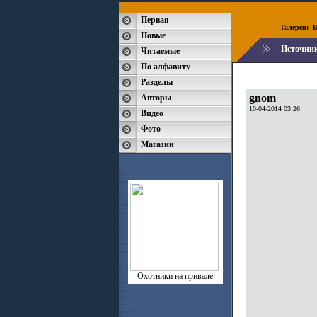
Первая
Галереи:
B
Новые
Источни
Читаемые
По алфавиту
Разделы
gnom
Авторы
10-04-2014 03:26
Видео
Фото
Магазин
Охотники на привале