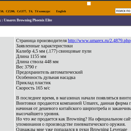
50
,
CZ200
,
Cr1377
,
T4
,
T4 конкурс
English
к :
Umarex Browning Phoenix Elite
Страница производителя
http://www.umarex.ru/2.4879.php
Заявленные характеристики
Калибр 4,5 мм (.177) свинцовые пули
Длина 1155 мм
Длина ствола 448 мм
Вес 3790 г
Предохранитель автоматический
Особенность дульная насадка
Приклад пластик
Скорость 165 м/с
В последнее время, в магазинах начали появляться винт
Винтовки продаются компанией Umarex, данная фирма 
начиная от дешевого китайского ширпотреба и заканчив
высочайшего уровня.
Но что же продается как Browning? На официальном сай
упоминания о производстве пневматического оружия.
Однажды мне уже попадался в руки Browning Leverage