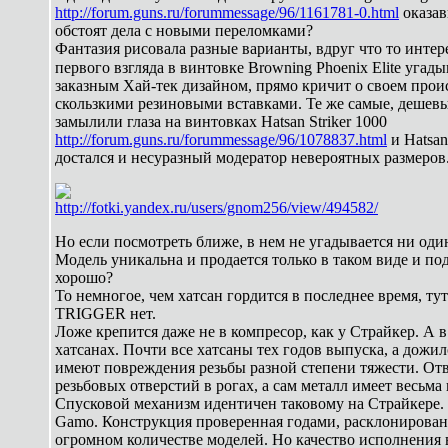
http://forum.guns.ru/forummessage/96/1161781-0.html
оказав
обстоят дела с новыми переломками?
Фантазия рисовала разные варианты, вдруг что то интере
первого взгляда в винтовке Browning Phoenix Elite угад
заказным Хай-тек дизайном, прямо кричит о своем про
скользкими резиновыми вставками. Те же самые, дешев
замылили глаза на винтовках Hatsan Striker 1000
http://forum.guns.ru/forummessage/96/1078837.html
и Hatsan
достался и несуразный модератор невероятных размеров
http://fotki.yandex.ru/users/gnom256/view/494582/
Но если посмотреть ближе, в нем не угадывается ни од
Модель уникальна и продается только в таком виде и под
хорошо?
То немногое, чем хатсан гордится в последнее время, т
TRIGGER нет.
Ложе крепится даже не в компресор, как у Страйкер. А в
хатсанах. Почти все хатсаны тех годов выпуска, а дожи
имеют повреждения резьбы разной степени тяжести. Отв
резьбовых отверстий в рогах, а сам металл имеет весьма
Спусковой механизм идентичен таковому на Страйкере.
Gamo. Конструкция проверенная годами, расклонирована 
огромном количестве моделей. Но качество исполнения 