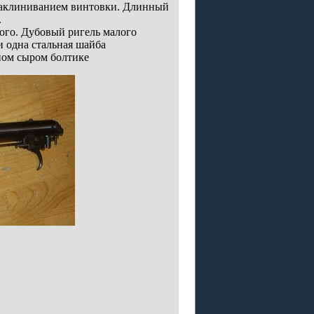
 заклиниванием винтовки. Длинный
.
вого. Дубовый ригель малого
и одна стальная шайба
нном сыром болтике