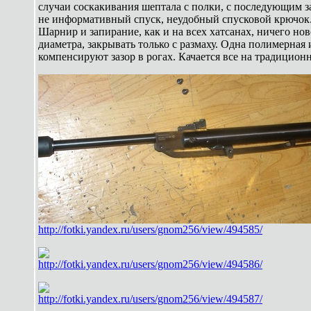
случаи соскакивания шептала с полки, с последующим
не информативный спуск, неудобный спусковой крючок
Шарнир и запирание, как и на всех хатсанах, ничего но
диаметра, закрывать только с размаху. Одна полимерная 
компенсируют зазор в рогах. Качается все на традицио
http://fotki.yandex.ru/users/gnom256/view/494585/
http://fotki.yandex.ru/users/gnom256/view/494586/
http://fotki.yandex.ru/users/gnom256/view/494587/