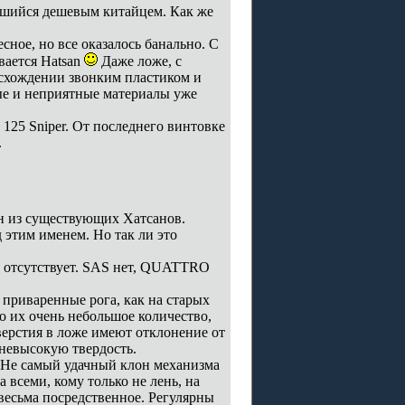
шийся дешевым китайцем. Как же
сное, но все оказалось банально. С
ывается Hatsan
Даже ложе, с
исхождении звонким пластиком и
ые и неприятные материалы уже
 125 Sniper. От последнего винтовке
.
ин из существующих Хатсанов.
 этим именем. Но так ли это
ут отсутствует. SAS нет, QUATTRO
 приваренные рога, как на старых
ло их очень небольшое количество,
ерстия в ложе имеют отклонение от
 невысокую твердость.
 Не самый удачный клон механизма
всеми, кому только не лень, на
весьма посредственное. Регулярны