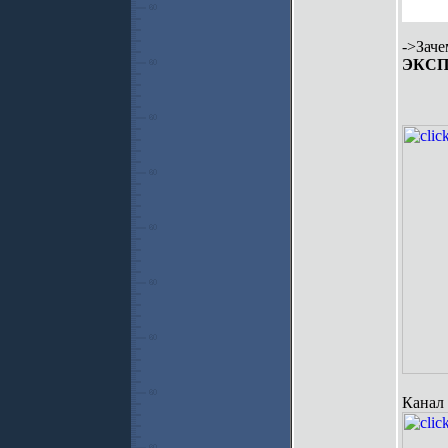
->Заче
ЭКСП
Канал 