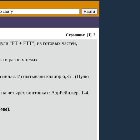
Страницы: [1]
2
ли "FT + FTT", из готовых частей,
а в разных темах.
нсивная. Испытывали калибр 6,35 . (Пулю
и на четырёх винтовках: АэрРейнжер, Т-4,
5мм)
.