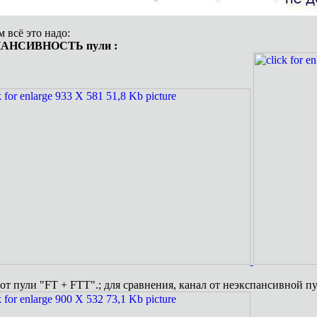
м всё это надо:
АНСИВНОСТЬ пули :
от пули "FT + FTT".; для сравнения, канал от неэкспансивной пу