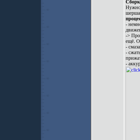
Сборк
Нужно:
шершав
процес
- немн
движе
-> Про
ещё. О
- смаз
- сжат
прижа
- акку