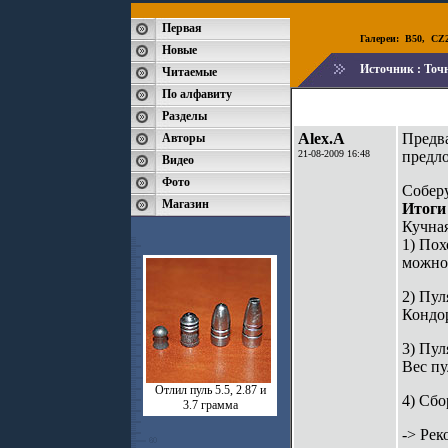
Первая
Галереи:
B50
,
CZ2
Новые
Источник :
Точн
Читаемые
По алфавиту
Разделы
Alex.A
Предва
Авторы
21-08-2009 16:48
предл
Видео
Фото
Соберу
Магазин
Итоги 
Кучная
1) Пох
можно 
2) Пул
Кондор
3) Пу
Вес пу
Отлил пуль 5.5, 2.87 и
4) Сбо
3.7 грамма
-> Рек