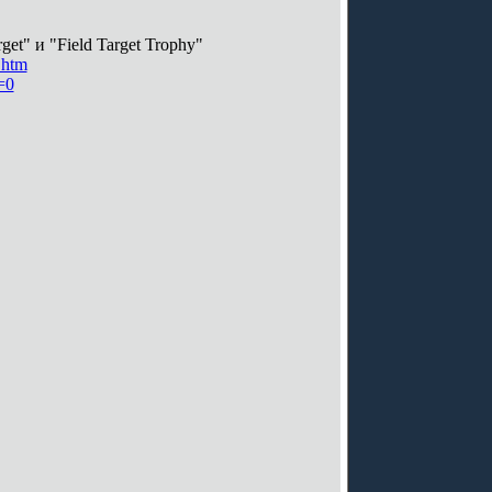
t" и "Field Target Trophy"
.htm
=0