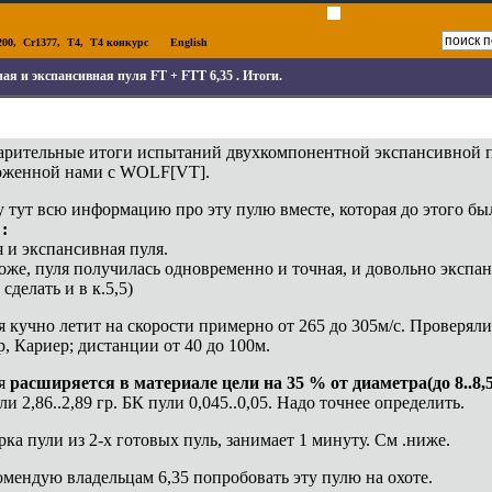
00
,
Cr1377
,
T4
,
T4 конкурс
English
ая и экспансивная пуля FT + FTT 6,35 . Итоги.
рительные итоги испытаний двухкомпонентной экспансивной пу
оженной нами с WOLF[VT].
 тут всю информацию про эту пулю вместе, которая до этого был
:
 и экспансивная пуля.
оже, пуля получилась одновременно и точная, и довольно экспа
сделать и в к.5,5)
я кучно летит на скорости примерно от 265 до 305м/с. Проверял
, Кариер; дистанции от 40 до 100м.
ля
расширяется в материале цели на 35 % от диаметра(до 8..8,
ли 2,86..2,89 гр. БК пули 0,045..0,05. Надо точнее определить.
рка пули из 2-х готовых пуль, занимает 1 минуту. См .ниже.
омендую владельцам 6,35 попробовать эту пулю на охоте.