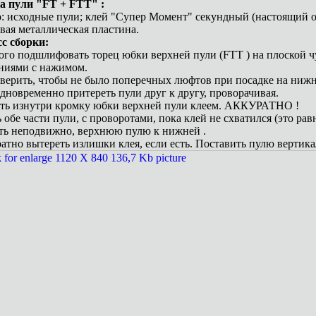
а пули "FT + FTT" :
 исходные пули; клей "Супер Момент" секундный (настоящий от 
ая металлическая пластина.
с сборки:
ого подшлифовать торец юбки верхней пули (FTT ) на плоской 
ниями с нажимом.
верить, чтобы не было поперечных люфтов при посадке на нижн
дновременно притереть пули друг к другу, проворачивая.
ать изнутри кромку юбки верхней пули клеем. АККУРАТНО !
ь обе части пули, с проворотами, пока клей не схватился (это ра
ть неподвижно, верхнюю пулю к нижней .
ратно вытереть излишки клея, если есть. Поставить пулю вертика