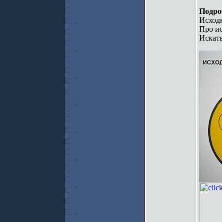
Подро
Исходн
Про ис
Искать