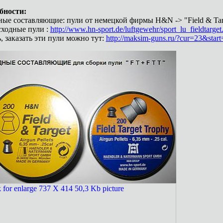
бности:
ые составляющие: пули от немецкой фирмы H&N -> "Field & Targe
ходные пули :
http://www.hn-sport.de/luftgewehr/sport_lu_fieldtarget
, заказать эти пули можно тут:
http://maksim-guns.ru/?cur=23&start