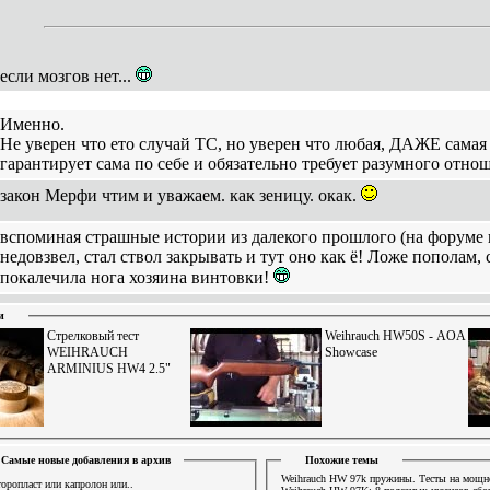
если мозгов нет...
Именно.
Не уверен что ето случай ТС, но уверен что любая, ДАЖЕ самая
гарантирует сама по себе и обязательно требует разумного отно
закон Мерфи чтим и уважаем. как зеницу. окак.
вспоминая страшные истории из далекого прошлого (на форуме пи
недовзвел, стал ствол закрывать и тут оно как ё! Ложе пополам,
покалечила нога хозяина винтовки!
и
Стрелковый тест
Weihrauch HW50S - AOA
WEIHRAUCH
Showcase
ARMINIUS HW4 2.5"
Самые новые добавления в архив
Похожие темы
Weihrauch HW 97k пружины. Тесты на мощн
оропласт или капролон или..