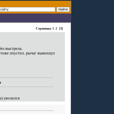
Страницы:
1
2
[3]
ез выстрела.
ь тоже опустил. рычаг вывихнул
в
а) уволился