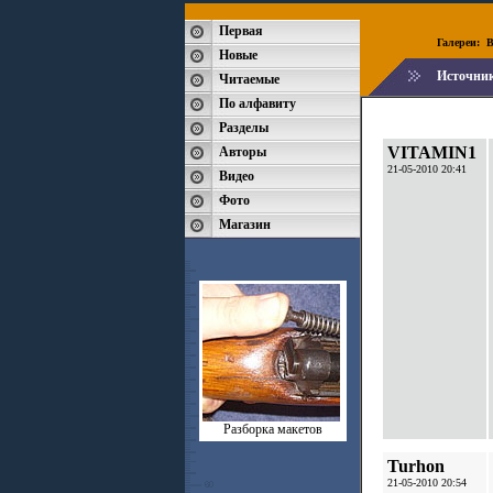
Первая
Галереи:
B
Новые
Источни
Читаемые
По алфавиту
Разделы
VITAMIN1
Авторы
21-05-2010 20:41
Видео
Фото
Магазин
Разборка макетов
Turhon
21-05-2010 20:54