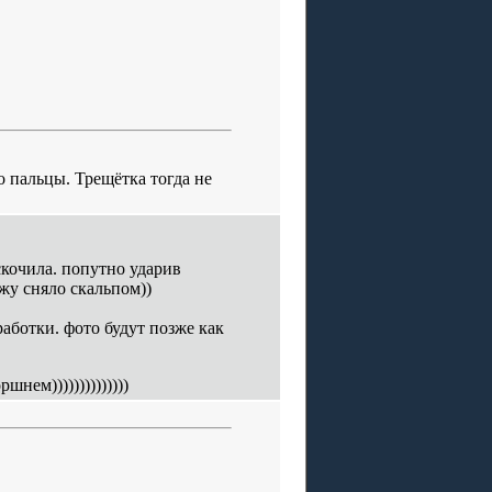
о пальцы. Трещётка тогда не
кочила. попутно ударив
жу сняло скальпом))
аботки. фото будут позже как
нем))))))))))))))