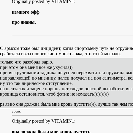
Originally posted by VITAMIN1:
немного офф
про дианы.
С армсом тоже был инцидент, когда спортсмену чуть не отрубил
сработала из-за нового кастомного ложа, что то ей мешало.
только что разобрал варю.
при этом она меня все же укусила))
при выкручивании задника не успел перехватить и пружина выс
направляющей по мизинцу. палец похудел на пол сантиметра. ко
ну это так лирическое отступление.
на шепталах и зацепе поршня нет следов опасной выработки выр
кровища остановится, чтоб фотик не измазать))))))))))
ps явно она должна была мне кровь пустить)))), лучше так чем порш
quote:
Originally posted by VITAMIN1:
она должна была мне кровь пустить