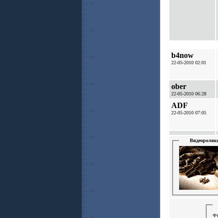
b4now
22-05-2010 02:01
ober
22-05-2010 06:28
ADF
22-05-2010 07:05
Видеоролик
Фт