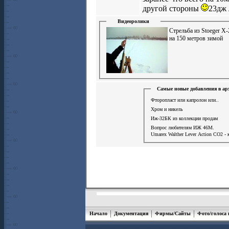
другой стороны
23дж 
Видеоролики
Стрельба из Stoeger X-
на 150 метров зимой
Самые новые добавления в ар
Фторопласт или капролон или..
Хром и никель
Иж-32БК из коллекции продам
Вопрос любителям ИЖ 46М.
Umarex Walther Lever Action СО2 - 
Начало
Документация
Фирмы/Сайты
Фото/голоса