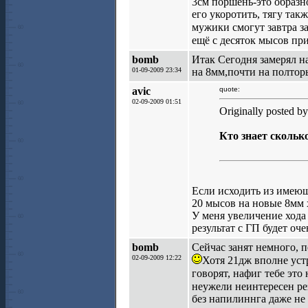
3см поршень-это образн
его укоротить, тягу так
мужики смогут завтра за
ещё с десяток мысов пр
bomb
Итак Сегодня замерял н
01-09-2009 23:34
на 8мм,почти на полтор
avic
quote:
02-09-2009 01:51
Originally posted b
Кто знает скольк
Если исходить из имеюще
20 мысов на новые 8мм х
У меня увеличение хода
результат с ГП будет оче
bomb
Сейчас занят немного, п
02-09-2009 12:22
Хотя 21дж вполне ус
говорят, нафиг тебе это
неужели неинтересен ре
без напилиннга даже не 