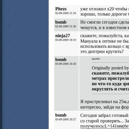
Phezs
уже отложил х20 чтобы н
02-09-2009 21:16
хорошо, только дорогое 
bomb
Не смогли сегодня сделат
02-09-2009 21:30
чешутся, и в известном 
ninja27
скажите, пожалуйста, к
03-09-2009 18:19
Мануала к оптике не был
использовать кольцо с я
это диптрии крутить?
bomb
quote:
03-09-2009 20:20
Originally posted by
скажите, пожалуй
метрах пристрели
но что-то куда з
округлять и счит
Я пристреливал на 25м,
интересно, зайди на фо
bomb
Сегодня забрал готовы
03-09-2009 20:27
со старой проверять... 
получилось:L=141мм(бе