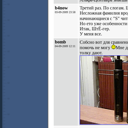
b4now
Третий раз. По слогам. Ш
03-09-2009 23:58
Несложная фамилия врод
начинающиеся с "S" чита
Но ето уже особенности
Итак, ШтЁ-гер.
У меня все.
bomb
Собсно вот для сравне
04-09-2009 12:11
помочь не могу
Мне д
толку дают.