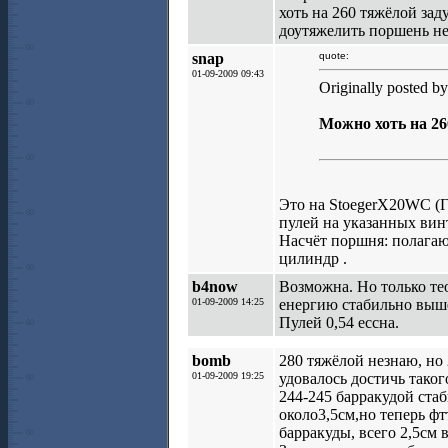
хоть на 260 тяжёлой зад
доутяжелить поршень не
snap
quote:
01-09-2009 09:43
Originally posted b
Можно хоть на 26
Это на StoegerX20WC (Га
пулей на указанных вин
Насчёт поршня: полагаю 
цилиндр .
b4now
Возможна. Но только те
01-09-2009 14:25
енергию стабильно выше 
Пулей 0,54 ессна.
bomb
280 тяжёлой незнаю, но
01-09-2009 19:25
удовалось достичь таког
244-245 барракудой стаб
около3,5см,но теперь фт
барракуды, всего 2,5см 