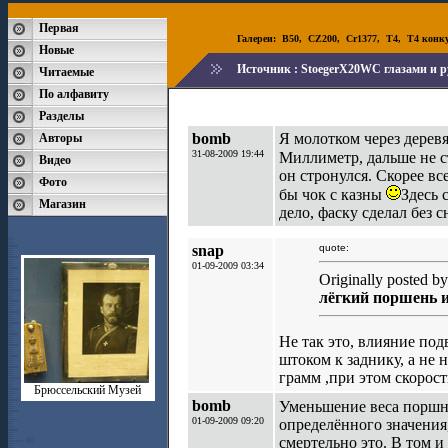
Первая
Галереи:
B50
,
CZ200
,
Cr1377
,
T4
,
T4 конк
Новые
Источник :
StoegerX20WC глазами и ру
Читаемые
По алфавиту
Разделы
bomb
Я молотком через деревя
Авторы
31-08-2009 19:44
Миллиметр, дальше не с
Видео
он стронулся. Скорее вс
Фото
бы чок с казны
Здесь 
Магазин
дело, фаску сделал без с
snap
quote:
01-09-2009 03:34
Originally posted b
лёгкий поршень 
Не так это, влияние по
штоком к заднику, а не 
грамм ,при этом скорост
Брюссельский Музей
bomb
Уменьшение веса поршн
01-09-2009 09:20
определённого значения,
смертельно это. В том и