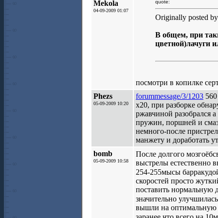
Mekola
quote:
04-09-2009 01:07
Originally posted 
В общем, при так
цветной)лачуги и
посмотри в копилке сер
Phezs
forummessage/3/1203
560 
05-09-2009 10:20
х20, при разборке обна
ржавчиной разобрался а 
пружин, поршней и смаз
немного-после пристрел
манжету и доработать у
bomb
После долгого мозгоёбсв
05-09-2009 10:58
выстрелы естественно вы
254-255мысы барракудой
скоростей просто жутки
поставить нормальную 
значительно улучшилас
вышли на оптимальную с
заранее что всего на 10