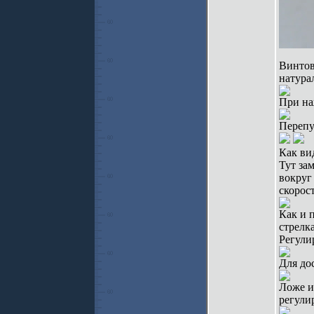
Винтов
натура
При на
Перепу
Как вид
Тут за
вокруг
скорос
Как и 
стрелка
Регули
Для до
Ложе и
регули