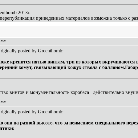
enthomb 2013г.
перепубликация приведенных материалов возможна только с разр
ote:
riginally posted by Greenthomb:
оже крепится пятью винтам, три из которых вкручиваются в 
ередний хомут, связывающий кожух ствола с баллоном.Габар
ство винтов и монументальность коробаса - действительно вну
ote:
riginally posted by Greenthomb:
о они на разной высоте, что за неимением специального пер
птики: