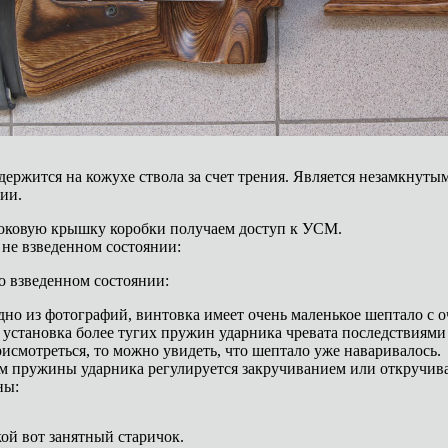
держится на кожухе ствола за счет трения. Является незамкнуты
ии.
оковую крышку коробки получаем доступ к УСМ.
не взведенном состоянии:
 взведенном состоянии:
дно из фотографий, винтовка имеет очень маленькое шептало с 
 установка более тугих пружин ударника чревата последствиями 
рисмотреться, то можно увидеть, что шептало уже наваривалось.
 пружины ударника регулируется закручиванием или откручив
ны:
кой вот занятный старичок.