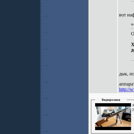
вот на
qu
O
Х
д
дык, п
аппара
http://
Видеоролики
A
2