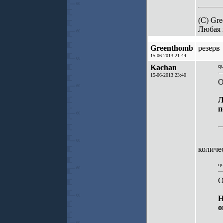
(C) Gre
Любая 
Greenthomb
резерв
15-06-2013 21:44
Kachan
qu
15-06-2013 23:40
O
Л
п
количе
qu
O
Н
о