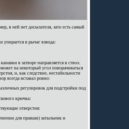
р, в ней нет досылателя, зато есть самый
 упирается в рычаг взвода:
 канавки в затворе направляется в ствол.
р может на некоторый угол поворачиваться
стия, и, как следствие, нестабильности
ор всегда вставал ровно:
азличных регулировок для подстройки под
скового крючка:
ствующие отверстия:
лнении для правши) затыльник и