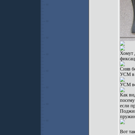
Хомут 
фиксац
Сняв б
УСМ в 
УСМ во
Как ви
посему
если п
Поджим
пружи
Вот та