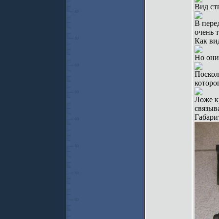
Вид ст
В перед
очень 
Как ви
Но они
Поскол
которо
Ложе к
связыв
Габари