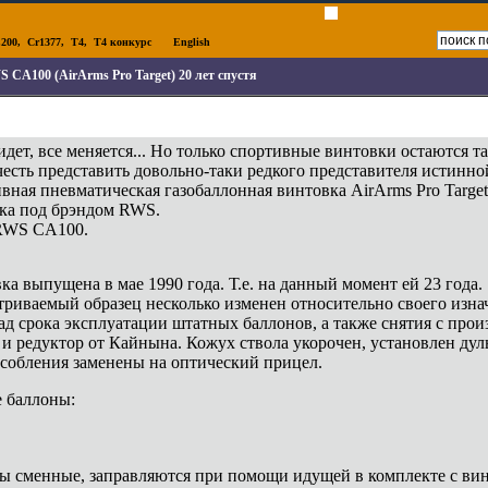
200
,
Cr1377
,
T4
,
T4 конкурс
English
 CA100 (AirArms Pro Target) 20 лет спустя
идет, все меняется... Но только спортивные винтовки остаются т
есть представить довольно-таки редкого представителя истинно
вная пневматическая газобаллонная винтовка AirArms Pro Target
ка под брэндом RWS.
RWS CA100.
ка выпущена в мае 1990 года. Т.е. на данный момент ей 23 года.
триваемый образец несколько изменен относительно своего изн
зад срока эксплуатации штатных баллонов, а также снятия с про
 и редуктор от Кайнына. Кожух ствола укорочен, установлен д
собления заменены на оптический прицел.
 баллоны:
ы сменные, заправляются при помощи идущей в комплекте с вин