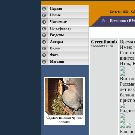
Первая
Галереи:
B50
,
CZ
Новые
Источник :
RWS
Читаемые
По алфавиту
Разделы
Greenthomb
Время 
Авторы
15-06-2013 21:36
Имею ч
Видео
Спорти
Фото
винтов
Магазин
Итак, 
Винтов
Рассма
лет на
баллон
приспо
Родные
Сделаю на заказ чучело
вороны
Баллон