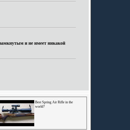
езамкнутым и не имеет никакой
Best Spring Air Rifle in the
world?