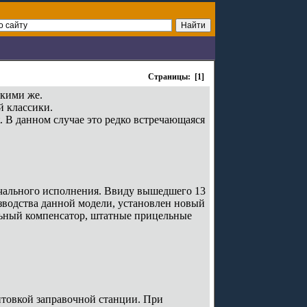
Страницы: [1]
акими же.
й классики.
. В данном случае это редко встречающаяся
ачального исполнения. Ввиду вышедшего 13
изводства данной модели, установлен новый
ульный компенсатор, штатные прицельные
товкой заправочной станции. При