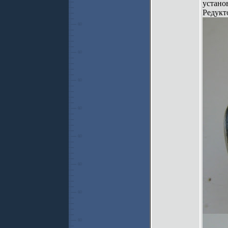
устано
Редукт