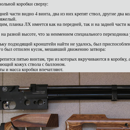
вольной коробки сверху:
ней части видно 4 винта, два из них крепят ствол, другие два ко
тяжелый.
дим, планка ЛХ имеется как на передней, так и на задней части к
 на разной высоте, что за неимением специального переходника
ьку подходящий кронштейн найти не удалось, был приспособлен
го был отпилен кусок, мешавший движению затвора:
репится пятью винтам, три из которых вкручиваются в коробку, а
ающий кожух ствола с баллоном.
ты и масса коробки впечатляют.