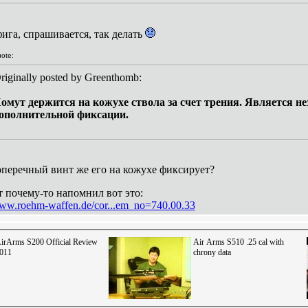
фига, спрашивается, так делать
ote:
riginally posted by Greenthomb:
омут держится на кожухе ствола за счет трения. Является н
ополнительной фиксации.
оперечный винт же его на кожухе фиксирует?
т почему-то напомнил вот это:
www.roehm-waffen.de/cor...em_no=740.00.33
irArms S200 Official Review
Air Arms S510 .25 cal with
011
chrony data