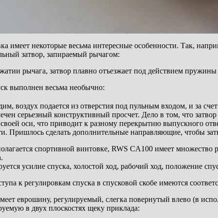
ка имеет некоторые весьма интересные особенности. Так, наприме
льный затвор, запираемый рычагом:
жатии рычага, затвор плавно отъезжает под действием пружины и
ск выполнен весьма необычно:
им, воздух подается из отверстия под пульным входом, и за счет
мечен серьезный конструктивный просчет. Дело в том, что затво
 своей оси, что приводит к разному перекрытию выпускного отвер
ти. Пришлось сделать дополнительные направляющие, чтобы затв
полагается спортивной винтовке, RWS CA100 имеет множество р
.
руется усилие спуска, холостой ход, рабочий ход, положение спу
ступа к регулировкам спуска в спусковой скобе имеются соответ
меет еврошину, регулируемый, слегка повернутый влево (в испо
руемую в двух плоскостях щеку приклада: