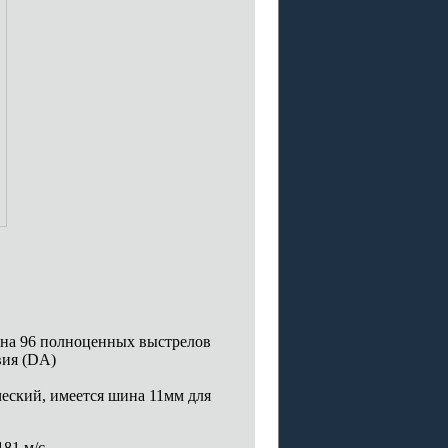
т на 96 полноценных выстрелов
вия (DA)
еский, имеется шина 11мм для
81 м/с.