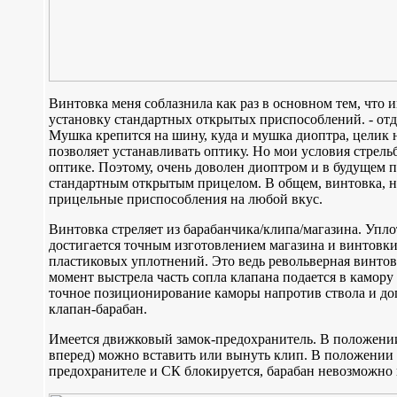
Винтовка меня соблазнила как раз в основном тем, что 
установку стандартных открытых приспособлений. - от
Мушка крепится на шину, куда и мушка диоптра, целик 
позволяет устанавливать оптику. Но мои условия стрел
оптике. Поэтому, очень доволен диоптром и в будущем п
стандартным открытым прицелом. В общем, винтовка, н
прицельные приспособления на любой вкус.
Винтовка стреляет из барабанчика/клипа/магазина. Упло
достигается точным изготовлением магазина и винтовк
пластиковых уплотнений. Это ведь револьверная винтовк
момент выстрела часть сопла клапана подается в камору
точное позиционирование каморы напротив ствола и до
клапан-барабан.
Имеется движковый замок-предохранитель. В положении
вперед) можно вставить или вынуть клип. В положении 
предохранителе и СК блокируется, барабан невозможно 