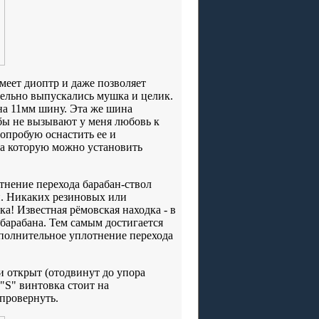
имеет диоптр и даже позволяет
дельно выпускались мушка и целик.
на 11мм шину. Эта же шина
ьбы не вызывают у меня любовь к
опробую оснастить ее и
а которую можно установить
тнение перехода барабан-ствол
и. Никаких резиновых или
а! Известная рёмовская находка - в
 барабана. Тем самым достигается
полнительное уплотнение перехода
 открыт (отодвинут до упора
"S" винтовка стоит на
провернуть.