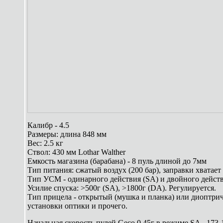
Калибр - 4.5
Размеры: длина 848 мм
Вес: 2.5 кг
Ствол: 430 мм Lothar Walther
Емкость магазина (барабана) - 8 пуль длиной до 7мм
Тип питания: сжатый воздух (200 бар), заправки хватае
Тип УСМ - одинарного действия (SA) и двойного дейст
Усилие спуска: >500г (SA), >1800г (DA). Регулируется.
Тип прицела - открытый (мушка и планка) или диоптрич
установки оптики и прочего.
Начальная скорость пулей Geco 0.45г в режиме SA - 173-1