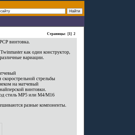
Страницы: [1]
2
 РСР винтовка.
winmaster как один конструктор,
 различные вариации.
матчевый
ки скорострельной стрельбы
амеком на матчевый
 снайперской винтовки.
 под стиль MP5 или M4/M16
авешиваются разные компоненты.