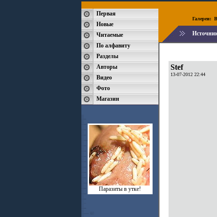
Первая
Галереи:
B
Новые
Источни
Читаемые
По алфавиту
Разделы
Stef
Авторы
13-07-2012 22:44
Видео
Фото
Магазин
Паразиты в утке!