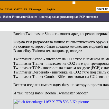
50
,
CZ200
,
Cr1377
,
T4
,
T4 конкурс
English
к :
Rohm Twinmaster Shooter - многозарядная револьверная РСР винтовка
Roehm Twinmaster Shooter - многозарядная револьверная
Фирма Рём разработала линию пневматического оружия T
на основе которого было создано множество моделей на
В линейку Twinmaster, например, входят:
Twinmaster Action - пистолет на СО2 тяге с намеком на 
Twinmaster Trainer - пистолет на СО2 тяге для трениров
Twinmaster TOP - пистолет на сжатом воздухе (РСР) с н
Twinmaster Desperado - винтовка на СО2 тяге под стиль
Twinmaster Trainer Combat Rifle - винтовки на СО2 тяге
Все эти изделия имеют одну базу, на которую просто н
И так, перед нами Roehm Twinmaster Shooter