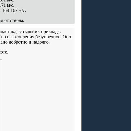
71 м/с.
 164-167 м/с.
м от ствола.
пластика, затыльник приклада,
тво изготовления безупречное. Оно
лано добротно и надолго.
оте.