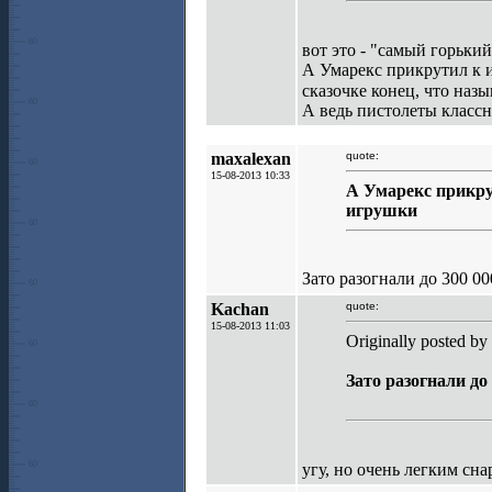
вот это - "самый горький
А Умарекс прикрутил к и
сказочке конец, что наз
А ведь пистолеты классн
maxalexan
quote:
15-08-2013 10:33
А Умарекс прикрут
игрушки
Зато разогнали до 300 00
Kachan
quote:
15-08-2013 11:03
Originally posted by
Зато разогнали до 
угу, но очень легким сн