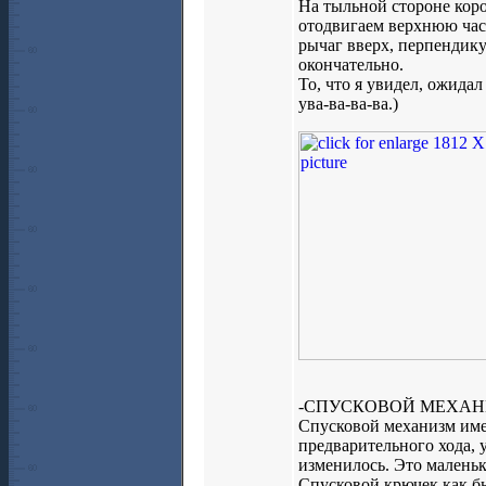
На тыльной стороне кор
отодвигаем верхнюю час
рычаг вверх, перпендику
окончательно.
То, что я увидел, ожида
ува-ва-ва-ва.)
-СПУСКОВОЙ МЕХАН
Спусковой механизм имее
предварительного хода, 
изменилось. Это маленьк
Спусковой крючек как б