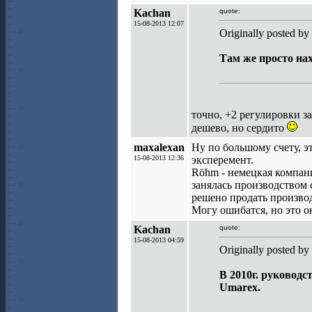
Kachan
quote:
15-08-2013 12:07
Originally posted by
Там же просто на
точно, +2 регулировки з
дешево, но сердито
maxalexan
Ну по большому счету, э
15-08-2013 12:36
эксперемент.
Röhm - немецкая компан
занялась производством
решено продать произво
Могу ошибатся, но это 
Kachan
quote:
15-08-2013 04:59
Originally posted by
В 2010г. руковод
Umarex.