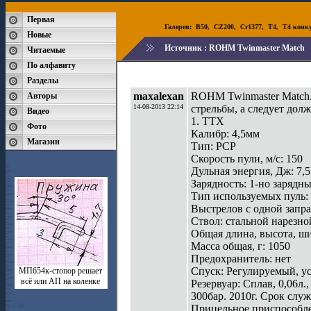
Первая
Галереи:
B50
,
CZ200
,
Cr1377
,
T4
,
T4 конк
Новые
Источник :
ROHM Twinmaster Match
Читаемые
По алфавиту
Разделы
maxalexan
ROHM Twinmaster Match. 
Авторы
14-08-2013 22:14
стрельбы, а следует долж
Видео
1. ТТХ
Фото
Калибр: 4,5мм
Магазин
Тип: PCP
Скорость пули, м/с: 150
Дульная энергия, Дж: 7,5
Зарядность: 1-но зарядн
Тип используемых пуль:
Выстрелов с одной запра
Ствол: стальной нарезной
Общая длина, высота, ши
Масса общая, г: 1050
Предохранитель: нет
Спуск: Регулируемый, ус
МП654к-стопор решает
всё или АП на коленке
Резервуар: Сплав, 0,06л.
300бар. 2010г. Срок служ
Прицельное приспособле