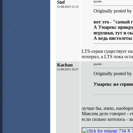
Stef
quote:
15-08-2013 11:13
Originally posted by
вот это - "самый 
А Умарекс прикрут
игрушки, тут и ск
А ведь пистолеты 
LTS-серия существует ещ
похерил, а LTS пока ост
Kachan
quote:
15-08-2013 16:27
Originally posted by 
Умарекс же серию
лучше бы, имхо, наобор
Максим дело говорит - с
если сильно хотелось - з