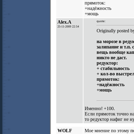
прямоток:
+надёжность
+мощь
Alex.A
quote:
25-11-2009 22:54
Originally posted 
на морозе в редук
залипание и т.п.
вещь вообще капр
никто не даст.
редуктор:
+ стабильность
+ кол-во выстре
прямоток:
+надёжность
+мощь
Именно! +100.
Если прямоток точно нас
то редуктор нафиг не 
WOLF
Мое мнение по этому п