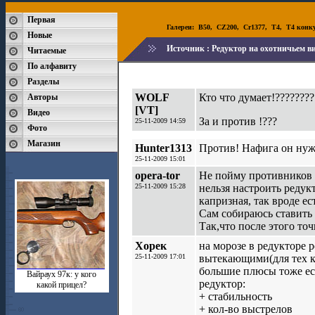
Первая
Галереи:
B50
,
CZ200
,
Cr1377
,
T4
,
T4 конк
Новые
Источник :
Редуктор на охотничьем ви
Читаемые
По алфавиту
Разделы
WOLF
Кто что думает!????????
Авторы
[VT]
Видео
За и против !???
25-11-2009 14:59
Фото
Магазин
Hunter1313
Против! Нафига он нуже
25-11-2009 15:01
opera-tor
Не пойму противников 
25-11-2009 15:28
нельзя настроить редук
капризная, так вроде е
Сам собираюсь ставить 
Так,что после этого то
Хорек
на морозе в редукторе ре
25-11-2009 17:01
вытекающими(для тех кт
большие плюсы тоже ест
Вайраух 97к: у кого
редуктор:
какой прицел?
+ стабильность
+ кол-во выстрелов