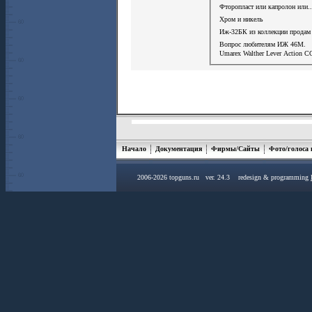
Фторопласт или капролон или..
Хром и никель
Иж-32БК из коллекции продам
Вопрос любителям ИЖ 46М.
Umarex Walther Lever Action С
Начало
Документация
Фирмы/Сайты
Фото/голоса
2006-2026 topguns.ru ver. 24.3 redesign & programming