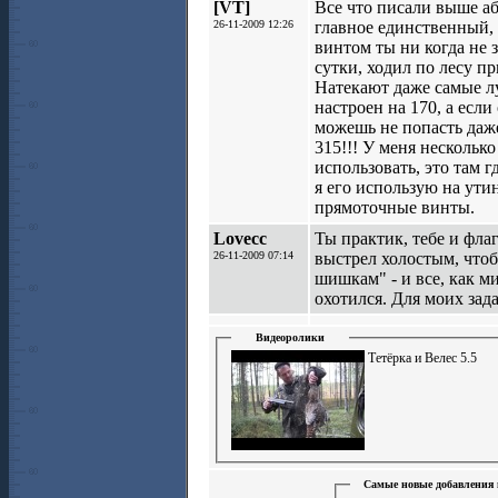
[VT]
Все что писали выше аб
26-11-2009 12:26
главное единственный, 
винтом ты ни когда не 
сутки, ходил по лесу пр
Натекают даже самые лу
настроен на 170, а если 
можешь нe попасть даже
315!!! У меня нескольк
использовать, это там 
я его использую на ути
прямоточные винты.
Lovecc
Ты практик, тебе и фла
26-11-2009 07:14
выстрел холостым, что
шишкам" - и все, как м
охотился. Для моих зад
Видеоролики
Тетёрка и Велес 5.5
Самые новые добавления 