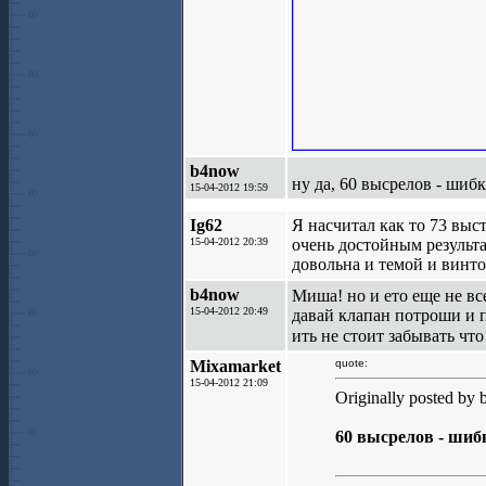
b4now
ну да, 60 высрелов - ши
15-04-2012 19:59
Ig62
Я насчитал как то 73 выс
15-04-2012 20:39
очень достойным результ
довольна и темой и винто
b4now
Миша! но и ето еще не вс
15-04-2012 20:49
давай клапан потроши и п
ить не стоит забывать что
Mixamarket
quote:
15-04-2012 21:09
Originally posted by
60 высрелов - ши