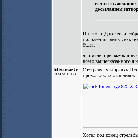
если есть желание 
досыланием затвор
И нетока. Даже если собра
положения "вниз", как бу
будет.
а штатный рычажок предох
всего вышесказанного я 
Mixamarket
Отстрелял я заправку. По
15-04-2012 19:42
прокол обоих отличный.
Хотел под конец стрельб