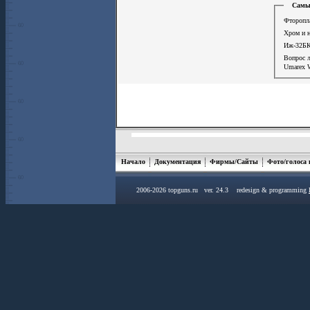
Самые
Фторопла
Хром и 
Иж-32БК
Вопрос 
Umarex W
Начало
Документация
Фирмы/Сайты
Фото/голоса
2006-2026 topguns.ru ver. 24.3 redesign & programming