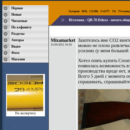
Первая
Галереи:
B50
,
CZ200
,
Cr1377
,
T4
,
T4 конк
Новые
Источник :
QB-78 Deluxe - ничего общ
Читаемые
По алфавиту
Разделы
Mixamarket
Захотелось мне СО2 винто
Авторы
15-04-2012 10:10
можно не плохо развлечь
Видео
усилиях (у меня большой 
Фото
Магазин
Хотел опять купить Crosm
появилась возможность в
производства вроде нет, з
Всего 5 дней с момента оп
спрашивать, спрашивайте
На экспертизу