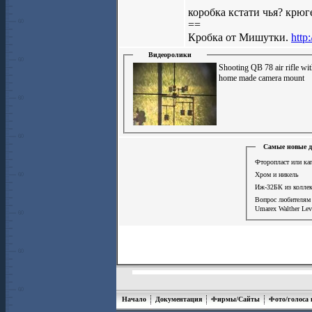
коробка кстати чья? крюг
==
Кробка от Мишутки.
http
Видеоролики
Shooting QB 78 air rifle wi
home made camera mount
Самые новые д
Фторопласт или ка
Хром и никель
Иж-32БК из колле
Вопрос любителя
Umarex Walther Lev
Начало
Документация
Фирмы/Сайты
Фото/голоса