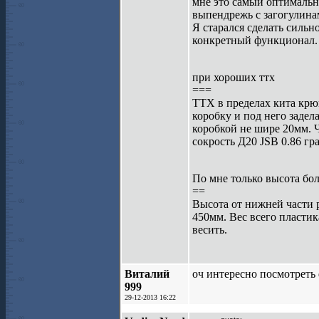
мне это самый оптимальны
выпендрежь с загогулинам
Я старался сделать сильн
конкретный функционал.
при хороших ттх
===
ТТХ в пределах кита крю
коробку и под него заде
коробкой не шире 20мм. Чт
сокрость Д20 JSB 0.86 гр
По мне только высота бол
==
Высота от нижней части 
450мм. Вес всего пластика
весить.
Виталий
оч интересно посмотреть 
999
29-12-2013 16:22