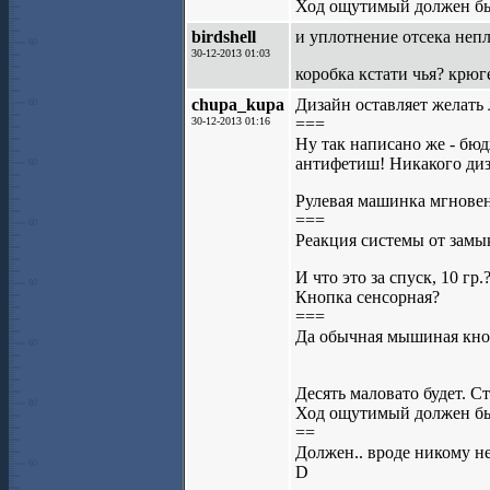
Ход ощутимый должен бы
birdshell
и уплотнение отсека непл
30-12-2013 01:03
коробка кстати чья? крюг
chupa_kupa
Дизайн оставляет желать
30-12-2013 01:16
===
Ну так написано же - бюд
антифетиш! Никакого диз
Рулевая машинка мгновен
===
Реакция системы от замык
И что это за спуск, 10 гр.
Кнопка сенсорная?
===
Да обычная мышиная кно
Десять маловато будет. Ст
Ход ощутимый должен бы
==
Должен.. вроде никому не 
D