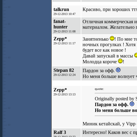
talkrun
Красиво, при хороших ттх
29-12-2013 10:47
fanat-
Отличная коммерческая 
hunter
материалом. Желательно
29-12-2013 11:08
Zepp*
Занятненько
! По мне т
29-12-2013 11:17
ночных прогулках ! Хотя 
будет все как новое !
Давай запускай в массы
Молодца короче
!
Stepan 82
Пардон за офф.
29-12-2013 12:24
Но меня больше волнует ч
Zepp*
quote:
29-12-2013 13:13
Originally posted by 
Пардон за офф.
Но меня больше во
Миник кетайскай, у Vipp 
Ralf 3
Интересно! Каков вес с п
29-12-2013 13:22