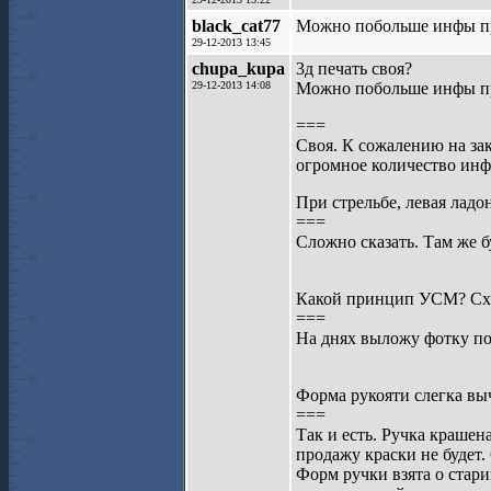
black_cat77
Можно побольше инфы пр
29-12-2013 13:45
chupa_kupa
3д печать своя?
29-12-2013 14:08
Можно побольше инфы пр
===
Своя. К сожалению на зак
огромное количество инф
При стрельбе, левая ладо
===
Сложно сказать. Там же б
Какой принцип УСМ? Сх
===
На днях выложу фотку по
Форма рукояти слегка вы
===
Так и есть. Ручка крашен
продажу краски не будет.
Форм ручки взята о стар