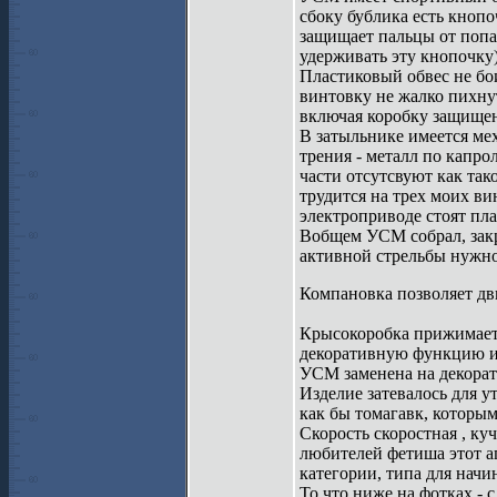
сбоку бублика есть кноп
защищает пальцы от попад
удерживать эту кнопочку)
Пластиковый обвес не бои
винтовку не жалко пихнут
включая коробку защищен
В затыльнике имеется ме
трения - металл по капро
части отсутсвуют как так
трудится на трех моих ви
электроприводе стоят пл
Вобщем УСМ собрал, закр
активной стрельбы нужно 
Компановка позволяет дви
Крысокоробка прижимаетс
декоративную функцию и 
УСМ заменена на декорат
Изделие затевалось для 
как бы томагавк, которым
Скорость скоростная , ку
любителей фетиша этот ап
категории, типа для нач
То что ниже на фотках - 