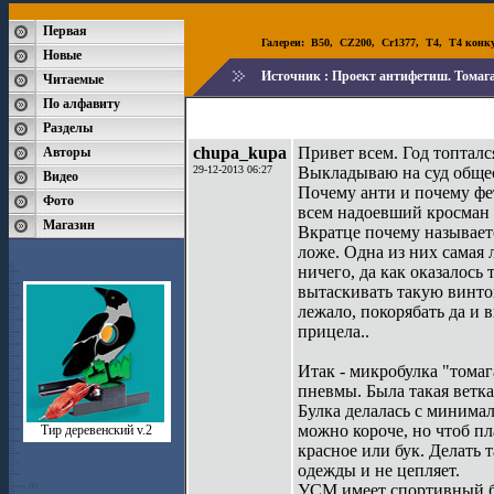
Первая
Галереи:
B50
,
CZ200
,
Cr1377
,
T4
,
T4 конк
Новые
Источник :
Проект антифетиш. Томага
Читаемые
По алфавиту
Разделы
chupa_kupa
Привет всем. Год топтался
Авторы
29-12-2013 06:27
Выкладываю на суд обще
Видео
Почему анти и почему фет
Фото
всем надоевший кросман ,
Магазин
Вкратце почему называетс
ложе. Одна из них самая 
ничего, да как оказалось
вытаскивать такую винтов
лежало, покорябать да и 
прицела..
Итак - микробулка "томаг
пневмы. Была такая ветка
Булка делалась с минимал
можно короче, но чтоб п
Тир деревенский v.2
красное или бук. Делать т
одежды и не цепляет.
УСМ имеет спортивный б