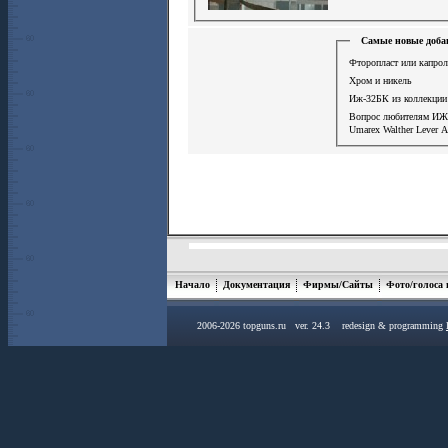
Самые новые доба
Фторопласт или капрол
Хром и никель
Иж-32БК из коллекции
Вопрос любителям ИЖ
Umarex Walther Lever A
Начало
Документация
Фирмы/Сайты
Фото/голоса
2006-2026 topguns.ru ver. 24.3 redesign & programming