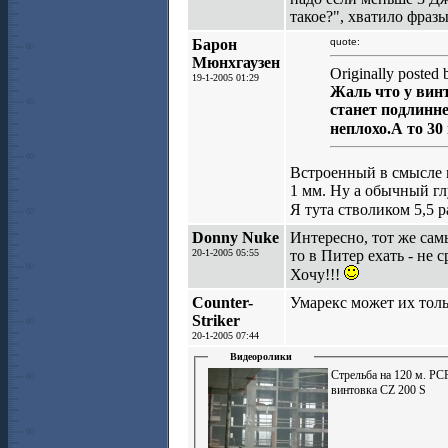
такое?", хватило фраз
Барон
quote:
Мюнхгаузен
Originally posted
19-1-2005 01:29
Жаль что у винт
станет подлинне
неплохо.А то 30
Встроенный в смысле 
1 мм. Ну а обычный гл
Я тута стволиком 5,5 р
Donny Nuke
Интересно, тот же сам
20-1-2005 05:55
то в Питер ехать - не с
Хочу!!!
Counter-
Умарекс может их толь
Striker
20-1-2005 07:44
Видеоролики
Стрельба на 120 м. РС
винтовка CZ 200 S