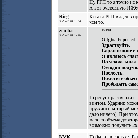
Ну РГП то я точно не
А вот очередную ИЖ6
Kirg
Кстати РГП видел в пр
30-12-2004 10:54
чем то.
zemba
quote:
30-12-2004 12:02
Originally poste
Здраствуйте.
Барон извине ещ
Я являюсь счас
Но я заказывал 
Сегодня получи
Прелесть.
Помогите обьесн
Пробывать самом
Перепуск рассверлить д
винтом. Ударник можно
пружины, который можн
дало ничего). При это
малого объема дозатора
возможно получить 295
KVK
Побывал в гостях у Ба