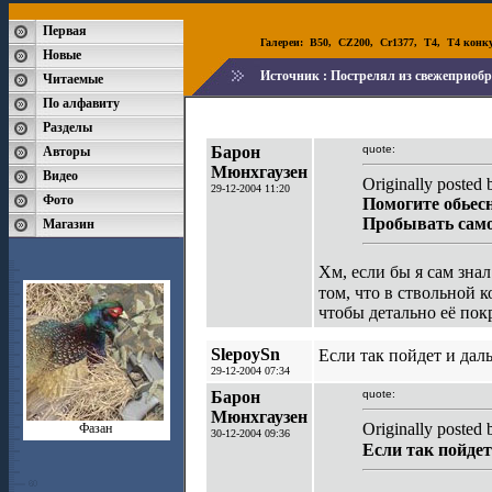
Первая
Галереи:
B50
,
CZ200
,
Cr1377
,
T4
,
T4 конк
Новые
Источник :
Пострелял из свежеприоб
Читаемые
По алфавиту
Разделы
Барон
quote:
Авторы
Мюнхгаузен
Видео
Originally poste
29-12-2004 11:20
Фото
Помогите обьесн
Пробывать самом
Магазин
Хм, если бы я сам знал
том, что в ствольной 
чтобы детально её покр
SlepoySn
Если так пойдет и дал
29-12-2004 07:34
Барон
quote:
Мюнхгаузен
Originally posted
Фазан
30-12-2004 09:36
Если так пойдет