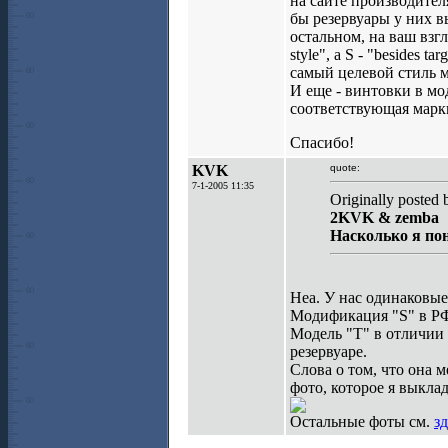
на сайте производител
бы резервуары у них вы
остальном, на ваш взг
style", а S - "besides
самый целевой стиль 
И еще - винтовки в мо
соответствующая марк
Спасибо!
KVK
quote:
7-1-2005 11:35
Originally posted
2KVK & zemba
Насколько я пон
Неа. У нас одинаковы
Модификация "S" в РФ
Модель "Т" в отличии 
резервуаре.
Слова о том, что она 
фото, которое я выкла
Остальные фоты см.
зд