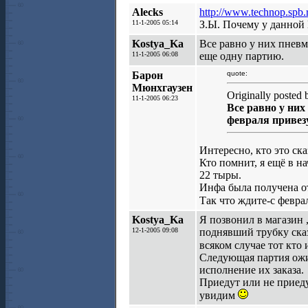
Alecks
http://www.technop.spb.
11-1-2005 05:14
З.Ы. Почему у данной
Kostya_Ka
Все равно у них пневм
11-1-2005 06:08
еще одну партию.
Барон
quote:
Мюнхгаузен
Originally posted
11-1-2005 06:23
Все равно у ни
февраля привез
Интересно, кто это ска
Кто помнит, я ещё в на
22 тыры.
Инфа была получена от
Так что ждите-с февра
Kostya_Ka
Я позвонил в магазин 
12-1-2005 09:08
поднявший трубку сказ
всяком случае тот кто 
Следующая партия ожид
исполнение их заказа.
Приедут или не приеду
увидим