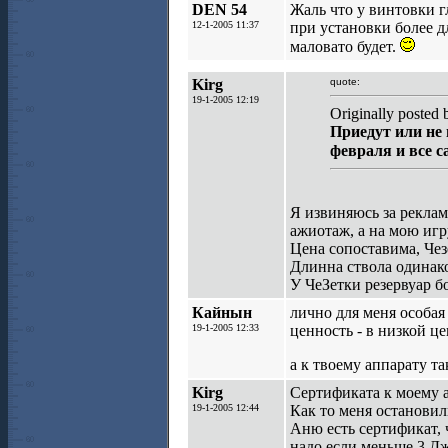
DEN 54
Жаль что у винтовки г
12-1-2005 11:37
при установки более д
маловато будет.
Kirg
quote:
19-1-2005 12:19
Originally posted
Приедут или не 
февраля и все 
Я извиняюсь за реклам
ажиотаж, а на мою иг
Цена сопоставима, Чез
Длинна ствола одинако
У ЧеЗетки резервуар б
Кайнын
лично для меня особая
19-1-2005 12:33
ценность - в низкой ц
а к твоему аппарату та
Kirg
Сертификата к моему а
19-1-2005 12:44
Как то меня остановил
Аню есть сертификат, 
надо если меньше 3 Дж