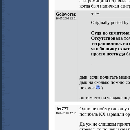
азитромицина поднялась д
когда был напичкан азит
Golovorez
quote:
16-07-2009 12:01
Originally posted by
Судя по симптомам
Отсутствовала тол
тетрациклина, на 
что болячку схва
просто неоткуда б
дык, если почитать меди
дык на сколько помню со
не смог
)
он там его на чердаке п
Jet777
Одно не пойму где он у 
16-07-2009 12:21
погибель КХ заразили ор
Да уж не слишком прият
стрелял, то по чердакам 