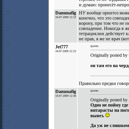
и думаю: пронесёт-непро
Danunafig
НУ вообще орнитоз може
16-07-2009 12:23
конечно, что это совпаде
ворону, при том что не 
совпадение. Никогда в жи
тетрациклин действует кл
не прав, я же не врач (ко
Jet777
quote:
16-07-2009 12:23
Originally posted by
он там его на чер
Правильно предки говоря
Danunafig
quote:
16-07-2009 12:38
Originally posted by 
Одно не пойму где
витарасты на поги
вывез.
Да уж не слишком