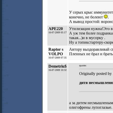
У серых крыс иммунитет 
конечно, не болеют
.
А вывод простой: ворон
АРЕ220
Утилизация нужна!Это вз
16-07-2009 05:17
А уж тем более подранка.
такая...)и в мусорку .
Ну а топикстартеру-ско
Raptor s
Автору выздоравливай с
VOLPO
Пленных не брал и брать 
16-07-2009 07:35
Demetriu$
quote:
16-07-2009 10:32
Originally posted b
дитя несмышленн
а за дитем несмышленым 
олигофрены лупоглазые.