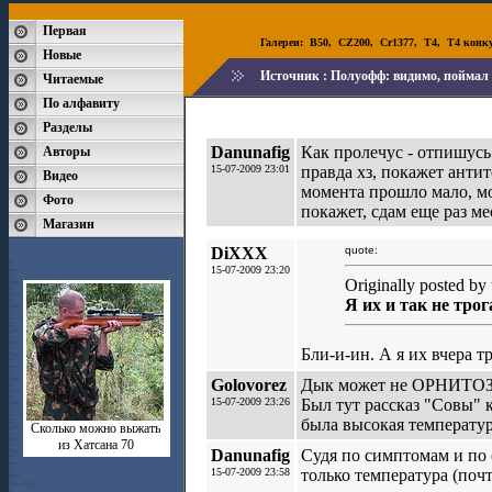
Первая
Галереи:
B50
,
CZ200
,
Cr1377
,
T4
,
T4 конк
Новые
Источник :
Полуофф: видимо, поймал
Читаемые
По алфавиту
Разделы
Danunafig
Как пролечус - отпишусь
Авторы
15-07-2009 23:01
правда хз, покажет антит
Видео
момента прошло мало, мож
Фото
покажет, сдам еще раз ме
Магазин
DiXXX
quote:
15-07-2009 23:20
Originally posted by 
Я их и так не тро
Бли-и-ин. А я их вчера тр
Golovorez
Дык может не ОРНИТО
15-07-2009 23:26
Был тут рассказ "Совы" 
была высокая температур
Сколько можно выжать
из Хатсана 70
Danunafig
Судя по симптомам и по 
15-07-2009 23:58
только температура (поч