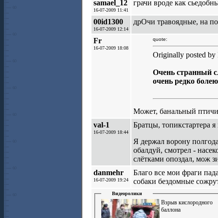
samael_12
грачи вроде как сьедобны
16-07-2009 11:41
00id1300
дрОчи травоядные, на по
16-07-2009 12:14
Fr
quote:
16-07-2009 18:08
Originally posted b
Очень странный с
очень редко болею
Может, банальный птичи
val-1
Братцы, топикстартера я в
16-07-2009 18:44
Я держал ворону полгода,
обалдуй, смотрел - насек
слётками опоздал, мож зим
danmehr
Благо все мои фраги пада
16-07-2009 19:24
собаки бездомные сожрут 
Видеоролики
Взрыв кислородного
баллона