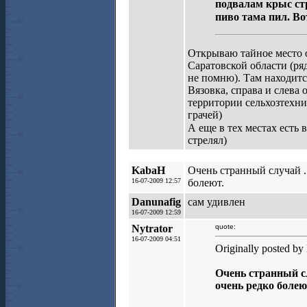
подвалам крыс стр
пиво тама пил. Во
Открываю тайное место
Саратовской области (ря
не помню). Там находится
Вязовка, справа и слева 
территории сельхозтехни
грачей)
А еще в тех местах есть
стрелял)
KabaH
Очень странный случай 
16-07-2009 12:57
болеют.
Danunafig
сам удивлен
16-07-2009 12:59
Nytrator
quote:
16-07-2009 04:51
Originally posted b
Очень странный с
очень редко болею