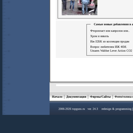
Самые новые добавления в 
Фторопласт или капролон или..
Хром и никель
Иж-32БК из коллекции продам
Вопрос любителям ИЖ 46М.
Umarex Walther Lever Action СО2 
Начало
Документация
Фирмы/Сайты
Фото/голоса
2006-2026 topguns.ru ver. 24.3 redesign & programming