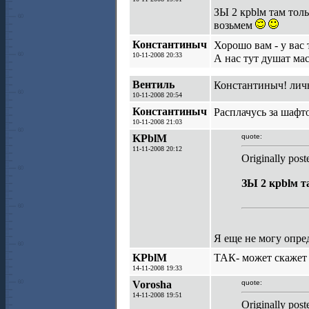
ЗЫ 2 крblм там толь
возьмем
Константиныч
Хорошо вам - у вас т
10-11-2008 20:33
А нас тут душат ма
Вентиль
Константиныч! лич
10-11-2008 20:54
Константиныч
Расплачусь за шафт
10-11-2008 21:03
KPblM
quote:
11-11-2008 20:12
Originally pos
ЗЫ 2 крblм т
Я еще не могу опре
KPblM
ТАК- может скажет 
14-11-2008 19:33
Vorosha
quote:
14-11-2008 19:51
Originally pos