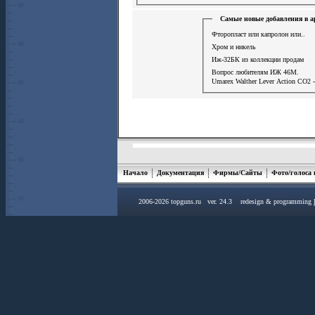
Самые новые добавления в а
Фторопласт или капролон или..
Хром и никель
Иж-32БК из коллекции продам
Вопрос любителям ИЖ 46М.
Umarex Walther Lever Action СО2 
Начало
Документация
Фирмы/Сайты
Фото/голоса
2006-2026 topguns.ru ver. 24.3 redesign & programming