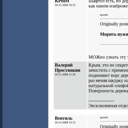
KPblM
Шафтол есть, но дор
10-11-2008 10:15
как нанем изаброже
quote:
Originally po
Морить нужно
МОЖно узнать эту т
Валерий
Крым, это не секре
Простянкин
зачистить с примен
10-11-2008 11:20
поднимает ворс дер
раз меняя шкурку н
натуральной олифой
Поверхность дерева
------------------
Эксклюзивная отдел
Вентиль
quote:
10-11-2008 13:15
Originally pos