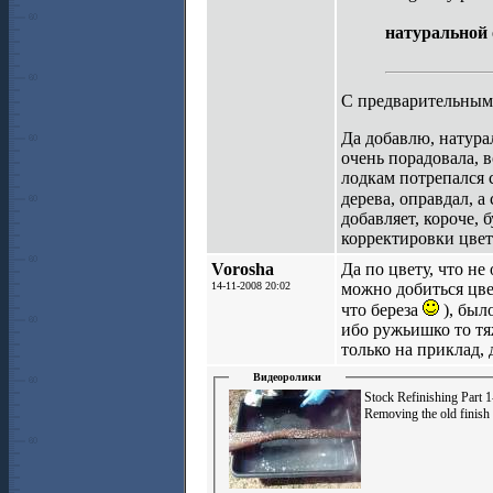
натуральной
C предварительны
Да добавлю, натура
очень порадовала, в
лодкам потрепался 
дерева, оправдал, а
добавляет, короче,
корректировки цвет
Vorosha
Да по цвету, что не
14-11-2008 20:02
можно добиться цве
что береза
), был
ибо ружьишко то тяж
только на приклад, 
Видеоролики
Stock Refinishing Part 1
Removing the old finish