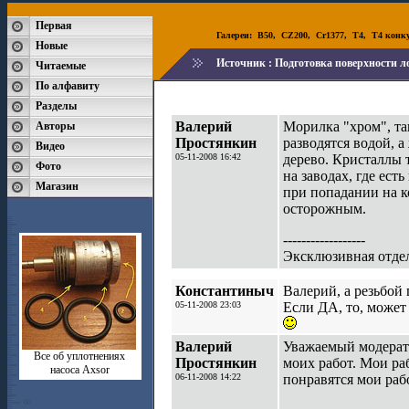
Первая
Галереи:
B50
,
CZ200
,
Cr1377
,
T4
,
T4 конк
Новые
Источник :
Подготовка поверхности л
Читаемые
По алфавиту
Разделы
Валерий
Морилка "хром", та
Авторы
Простянкин
разводятся водой, а
Видео
05-11-2008 16:42
дерево. Кристаллы 
Фото
на заводах, где ест
Магазин
при попадании на к
осторожным.
------------------
Эксклюзивная отдел
Константиныч
Валерий, а резьбой
05-11-2008 23:03
Если ДА, то, может
Валерий
Уважаемый модерато
Все об уплотнениях
Простянкин
моих работ. Мои р
насоса Axsor
06-11-2008 14:22
понравятся мои раб