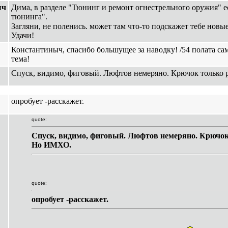
ыч
Дима, в разделе "Тюнинг и ремонт огнестрельного оружия" е
тюнинга".
Загляни, не поленись. может там что-то подскажет тебе новы
Удачи!
Константиныч, спасибо большущее за наводку! /54 полата сам
тема!
Спуск, видимо, фиговый. Люфтов немеряно. Крючок только
опробует -расскажет.
quote:
Спуск, видимо, фиговый. Люфтов немеряно. Крючок
Но ИМХО.
quote:
опробует -расскажет.