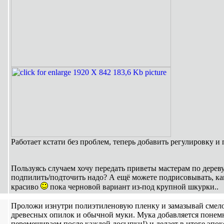
Работает кстати без проблем, теперь добавить регулировку и
Пользуясь случаем хочу передать приветы мастерам по дерев
подпилить/подточить надо? А ещё можете подрисовывать, ка
красиво
пока черновой вариант из-под крупной шкурки..
Проложи изнутри полиэтиленовую пленку и замазывай смело
древесных опилок и обычной муки. Мука добавляется понем
перемешиваем после каждой досыпки!) и делает в итоге эпок