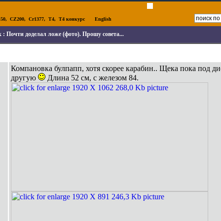
50
,
CZ200
,
Cr1377
,
T4
,
T4 конкурс
English
к :
Почти доделал ложе (фото). Прошу совета...
Компановка булпапп, хотя скорее карабин.. Щека пока под д
другую
Длина 52 см, с железом 84.