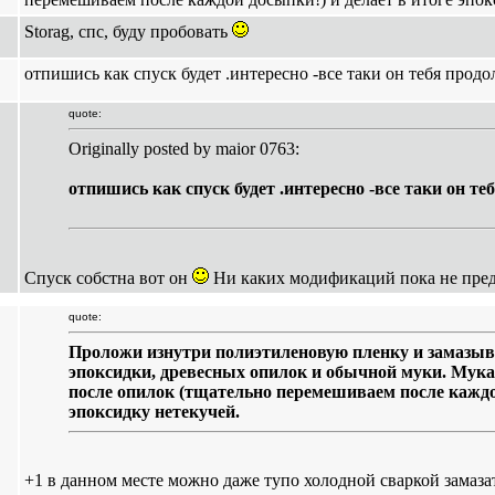
Storag, спс, буду пробовать
отпишись как спуск будет .интересно -все таки он тебя прод
quote:
Originally posted by maior 0763:
отпишись как спуск будет .интересно -все таки он т
Спуск собстна вот он
Ни каких модификаций пока не пре
quote:
Проложи изнутри полиэтиленовую пленку и замазыв
эпоксидки, древесных опилок и обычной муки. Мука
после опилок (тщательно перемешиваем после каждой
эпоксидку нетекучей.
+1 в данном месте можно даже тупо холодной сваркой замаза