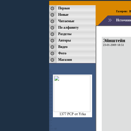
Первая
Галереи:
B
Новые
Источни
Читаемые
По алфавиту
Разделы
Эйнштейн
Авторы
23-01-2009 18:51
Видео
Фото
Магазин
1377 РСР от Yrka