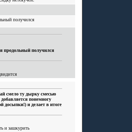
ольный получился
ебя продольный получился
двидится
ай смело ту дырку смесью
 добавляется понемногу
 досыпки!) и делает в итоге
ть и зашкурить