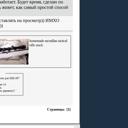
аботает. Будет время, сделаю по
ь живет, как самый простой способ
ыставлять на просмотр)) ИМХО
))
homemade mcmillan tactical
rifle stock
вом для БШ-397
же v3
а.
ил деревяху?
Страницы: [1]