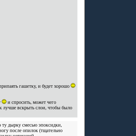
 припаять гашетку, и будет хорошо
у
и спросить, может чего
к лучше вскрыть слои, чтобы было
 ту дырку смесью эпоксидки,
ногу после опилок (тщательно
сидку нетекучей.