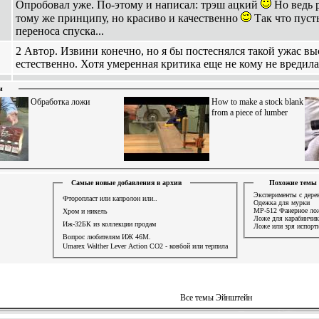
Опробовал уже. По-этому и написал: трэш ацкий
Но ведь р
тому же принципу, но красиво и качественно
Так что пуст
переноса спуска...
2 Автор. Извини конечно, но я бы постеснялся такой ужас в
естественно. Хотя умеренная критика еще не кому не вредила
и
Обработка ложи
How to make a stock blank
from a piece of lumber
Самые новые добавления в архив
Похожие темы
Эксперименты с дере
Фторопласт или капролон или..
Одежка для мурки
MP-512 Фанерное ло
Хром и никель
Ложе для карабинчик
Иж-32БК из коллекции продам
Ложе или зря испорт
Вопрос любителям ИЖ 46М.
Umarex Walther Lever Action СО2 - ковбой или терпила
Все темы Эйнштейн