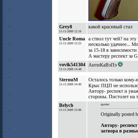
Grey8
какой красивый стал
11-11-2009 12:16
Uncle Roma
а ствол тут чей? на эт
11-11-2009 12:25
несколько удачнее... 
за 15-18 в зависимост
А мастеру респект за 
vovik541304
АнтиКаВэПэ
11-11-2009 14:48
SternuM
Осталось только кому-
11-11-2009 14:49
Крыс ПЦП не использо
Автору- респект и уваж
стороны. Пистолет на т
Belych
quote:
11-11-2009 15:00
Originally posted 
Автору- респект
затвора в разны