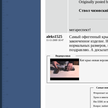
Originally posted 
Ствол чизовский
мегареспект!
aleks1525
Самый офигенный крыс.
11-11-2009 18:47
законченное изделие. 
нормальных размеров, 
поздравляю. А досылат
Видеоролики
Кит крыс-новая версия
Самые нов
Фторопласт ил
Хром и никел
Иж-32БК из к
Вопрос люби