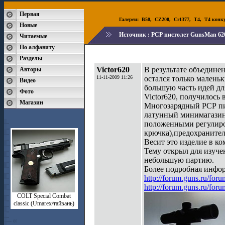
Первая
Галереи:
B50
,
CZ200
,
Cr1377
,
T4
,
T4 конк
Новые
Источник :
РСР пистолет GunsMan 62
Читаемые
По алфавиту
Разделы
Victor620
В результате объедине
Авторы
11-11-2009 11:26
остался только малень
Видео
большую часть идей для
Фото
Victor620, получилось 
Магазин
Многозарядный РСР пис
латунный минимагазин,
положенными регулиров
крючка),предохранител
Весит это изделие в к
Тему открыл для изуче
небольшую партию.
Более подробная инфор
http://forum.guns.ru/fo
http://forum.guns.ru/fo
СOLT Special Combat
classic (Umarex/тайвань)