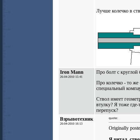
Лучше колечко в ств
Iron Mann
Про болт с круглой
26-04-2010 15:41
Про колечко - то же
специальный компаун
Ствол имеет геомет
втулку? Я тоже где-
перепуск?
Взрывотехник
quote:
26-04-2010 16:13
Originally post
Я читал, ств