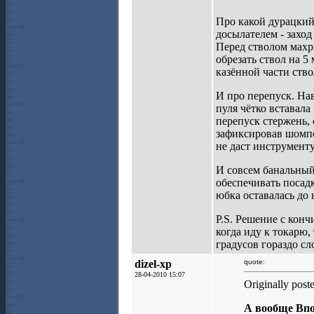
Про какой дурацкий
досылателем - заход
Перед стволом махры
обрезать ствол на 5
казённой части ство
И про перепуск. На
пуля чётко вставала
перепуск стержень, 
зафиксировав шомпо
не даст инструменту
И совсем банальный 
обеспечивать посадк
юбка оставалась до 
P.S. Решение с конч
когда иду к токарю,
градусов гораздо сл
dizel-xp
quote:
28-04-2010 15:07
Originally pos
А вообще Впо