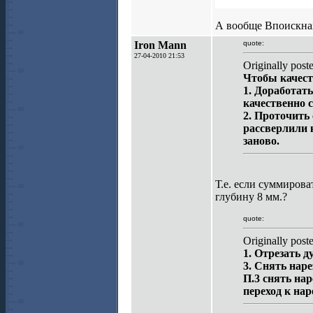
А вообще Впоискнах!
Iron Mann
quote:
27-04-2010 21:53
Originally post
Чтобы качест
1. Доработат
качественно 
2. Проточить 
рассверлили к
заново.
Т.е. если суммирова
глубину 8 мм.?
quote:
Originally post
1. Отрезать д
3. Снять наре
П.3 снять на
переход к нар