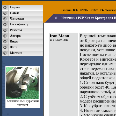
Первая
Галереи:
B50
,
CZ200
,
Cr1377
,
T4
,
T4 конк
Новые
Источник :
PCP Кит от Крюгера для И
Читаемые
По алфавиту
Разделы
Iron Mann
В данной теме план
Авторы
26-04-2010 14:15
от Крюгера на пнев
Видео
но какого-го либо 
Фото
покупки, установке
Магазин
После поиска и ана
Крюгера и винтовке
перезарядке одним 
ствол пережат нака
накатки. В остальны
общей подготовкой 
1. Ствол надо будет 
обрезки будет 40. К
наружнюю резьбу и 
2. С учётом обрезае
модера расширенный
Коаксиальный курковый
пистолет
3. Как убрать пласт
4. Имеет ли смысл г
5. Что нужно сделат