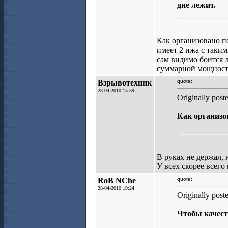
дне лежит.
Как организовано п
имеет 2 ижа с таки
сам видимо боится л
суммарной мощность
Взрывотехник
quote:
28-04-2010 15:59
Originally post
Как организо
В руках не держал,
У всех скорее всего
RoB NChe
quote:
28-04-2010 19:24
Originally post
Чтобы качест