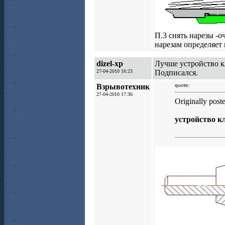
П.3 снять нарезы -о
нарезам определяет 
dizel-xp
Лучше устройство к
27-04-2010 16:23
Подписался.
Взрывотехник
quote:
27-04-2010 17:36
Originally post
устройство к