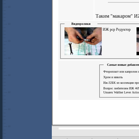
Таким "макаром" И
Видеоролики
ИЖ рср Редуктор
Самые новые добавле
Фторопласт или капролон 
Хром и никель
Иж-32БК из коллекции пр
Вопрос любителям ИЖ 46
Umarex Walther Lever Acti