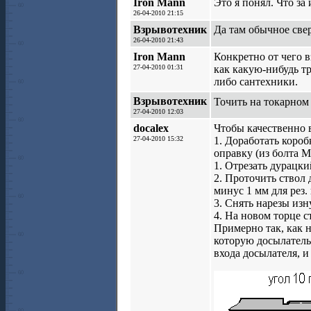
Iron Mann
Это я понял. Что за
26-04-2010 21:15
Взрывотехник
Да там обычное свер
26-04-2010 21:43
Iron Mann
Конкретно от чего в
27-04-2010 01:31
как какую-нибудь тр
либо сантехники.
Взрывотехник
Точить на токарном
27-04-2010 12:03
docalex
Чтобы качественно 
27-04-2010 15:32
1. Доработать коро
оправку (из болта М
1. Отрезать дурацки
2. Проточить ствол 
минус 1 мм для рез.
3. Снять нарезы изн
4. На новом торце 
Примерно так, как н
которую досылатель
входа досылателя, 