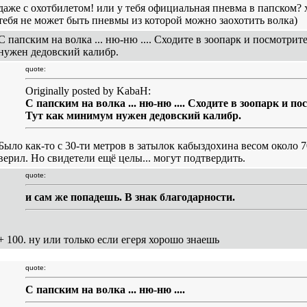
даже с охотбилетом! или у тебя официальная пневма в папском?
тебя не может быть пневмы из которой можно заохотить волка)
С папским на волка ... ню-ню .... Сходите в зоопарк и посмотри
нужен дедовский калибр.
quote:
Originally posted by KabaH:
С папским на волка ... ню-ню .... Сходите в зоопарк и п
Тут как минимум нужен дедовский калибр.
Было как-то с 30-ти метров в затылок кабыздохина весом около 70
верил. Но свидетели ещё целы... могут подтвердить.
quote:
и сам же попадешь. В знак благодарности.
+ 100. ну или только если егеря хорошо знаешь
quote:
С папским на волка ... ню-ню ....