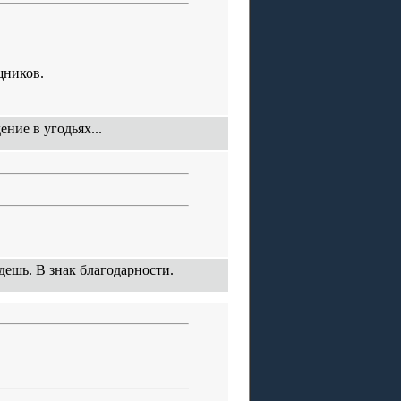
щников.
ние в угодьях...
адешь. В знак благодарности.