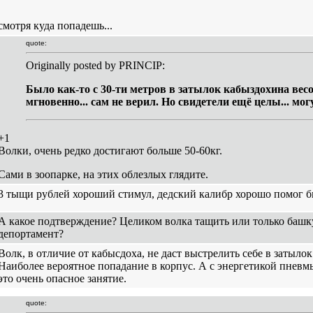
смотря куда попадешь...
quote:
Originally posted by PRINCIP:
Было как-то с 30-ти метров в затылок кабыздохина весо
мгновенно... сам не верил. Но свидетели ещё целы... мог
+1
Волки, очень редко достигают больше 50-60кг.
Сами в зоопарке, на этих облезлых глядите.
3 тыщи рублей хороший стимул, дедский калибр хорошо помог 
А какое подтверждение? Целиком волка тащить или только башк
депортамент?
Волк, в отличие от кабысдоха, не даст выстрелить себе в затыло
Наиболее вероятное попадание в корпус. А с энергетикой пневм
это очень опасное занятие.
quote: