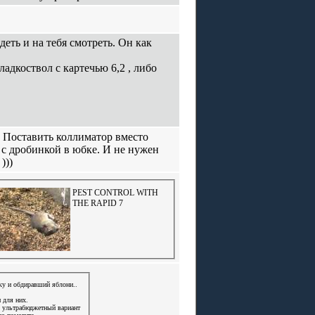
деть и на тебя смотреть. Он как
адкоствол с картечью 6,2 , либо
? Поставить коллиматор вместо
я с дробинкой в юбке. И не нужен
)))
PEST CONTROL WITH
THE RAPID 7
ку и обдиравший яблони..
 для них.
в, ультрабюджетный вариант