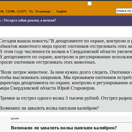
50
,
CZ200
,
Cr1377
,
T4
,
T4 конкурс
English
к :
Отстрел собак реален, а волков?
Сегодня вышла новость:"В департаменте по охране, контролю и
объектов животного мира просят охотников отстреливать этих 
В этом году численности волков в Свердловской области увеличи
В департаменте по охране, контролю и регулированию использо
просят охотников отстреливать этих животных.
"Волк хитрое животное. За ним нужно долго следить. Охотники с
чтобы выслеживать хищников. Мы призываем охотников истребля
директора департамента по охране, контролю и регулированию 
мира Свердловской области Юрий Староверов.
Премия за отстрел одного волка 3 тысячи рублей. Отстрел разре
Возможно ли завалить волка папским калибром?
quote:
Возможно ли завалить волка папским калибром?