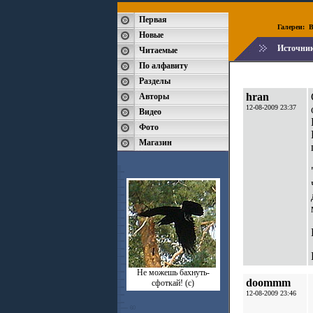
Первая
Галереи:
B
Новые
Источни
Читаемые
По алфавиту
Разделы
hran
Авторы
12-08-2009 23:37
Видео
Фото
Магазин
Не можешь бахнуть-
doommm
сфоткай! (с)
12-08-2009 23:46