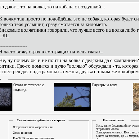
во дают... то на волка, то на кабана с воздушкой...
К волку так просто не подойдёшь, это не собака, которая будет си
только тебя услышит, сразу смотается за километр.
Знакомые волчатники говорили, что лучше всего на волка либо гл
СКС.
------------------
Я часто вижу страх в смотрящих на меня глазах...
Не, ну почему бы и не пойти на волка с дедским да с компанией
оптики. Где-то помится и пулю "волчью" обсуждали - та, котора
огнестрел для подстраховки - нужны друзья с таким же калибром 
и
Охота на тетерева с
Глухарь на току.
подхода.
Самые новые добавления в архив
Похожие темы
Заяц, нагло бродивший по участ
Фторопласт или капролон или..
Форточная охота.
Электронные манки. Все о них и
Хром и никель
Охота на тетерева, до 75 метро
Иж-32БК из коллекции продам