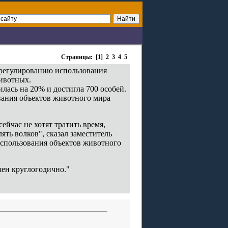
Страницы: [1]
2
3
4
5
 регулированию использования
животных.
лась на 20% и достигла 700 особей.
вания объектов животного мира
ейчас не хотят тратить время,
ть волков", сказал заместитель
использования объектов животного
шен круглогодично."