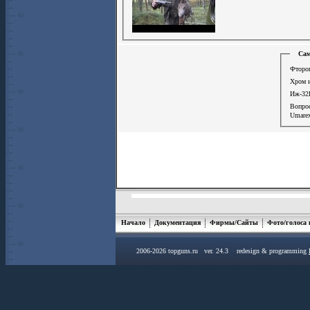
Сам
Фтороп
Хром и
Иж-32Б
Вопро
Umarex
Начало
Документация
Фирмы/Сайты
Фото/голоса
2006-2026 topguns.ru ver. 24.3 redesign & programming