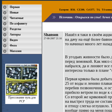
Первая
Галереи:
B50
,
CZ200
,
Cr1377
,
T4
,
T4 конк
Новые
Источник :
Открылся по утке! Атчот 
Читаемые
По алфавиту
Разделы
Shanson
Нашёл я таки в своём аццк
Авторы
27-08-2007 21:16
на дачу на ещё более баян
Видео
то начинал много лет назад
Фото
Магазин
В угодьях живности было д
перед зимовкой. Как мясо о
набрался, да и линяют все 
интересна только в плане "
Первая кряква была добыта
25 от воды и лениво плавая
перебив позвоночник, и ост
прибило ветром по воде к с
Со второй же кряковкой пр
Прессование пуль для
на выстрел труда не состав
РСР
и птицу слегка оглушило. Т
вообще прямо на меня пошла