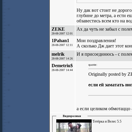
Ну дак вот стоит не дорого
глубине до метра, а ести е
обзавестись всем кто на во
ZEKE
Ах да чуть не забыл с полем.
28-08-2007 12:01
1Pahan1
Мои поздравления!
28-08-2007 12:11
А сколько Дж дает этот к
melrik
И я присоединюсь - с поле
28-08-2007 14:26
Demetriu$
quote:
28-08-2007 14:44
Originally posted by 
если ей заматать но
а если целиком обмотаццо
Видеоролики
Тетёрка и Велес 5.5