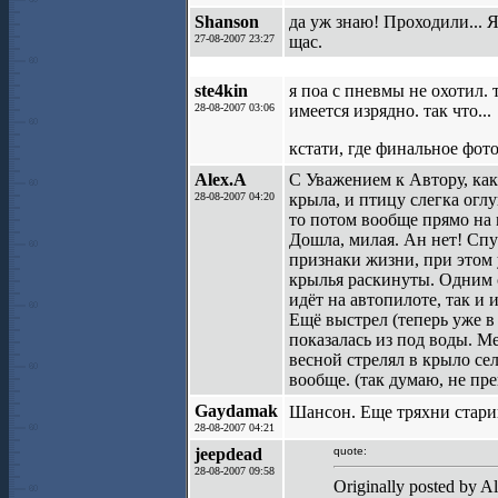
Shanson
да уж знаю! Проходили... Я
27-08-2007 23:27
щас.
ste4kin
я поа с пневмы не охотил. 
28-08-2007 03:06
имеется изрядно. так что...
кстати, где финальное фот
Alex.A
С Уважением к Автору, как 
28-08-2007 04:20
крыла, и птицу слегка оглу
то потом вообще прямо на м
Дошла, милая. Ан нет! Спус
признаки жизни, при этом 
крылья раскинуты. Одним с
идёт на автопилоте, так и 
Ещё выстрел (теперь уже в
показалась из под воды. Ме
весной стрелял в крыло сел
вообще. (так думаю, не пр
Gaydamak
Шансон. Еще тряхни стари
28-08-2007 04:21
jeepdead
quote:
28-08-2007 09:58
Originally posted by A