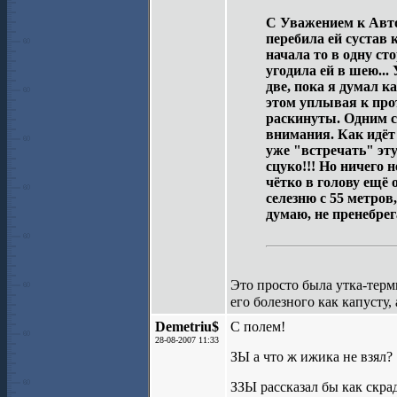
С Уважением к Автор
перебила ей сустав 
начала то в одну ст
угодила ей в шею...
две, пока я думал к
этом уплывая к про
раскинуты. Одним сл
внимания. Как идёт 
уже "встречать" эту
сцуко!!! Но ничего 
чётко в голову ещё 
селезню с 55 метров,
думаю, не пренебре
Это просто была утка-терми
его болезного как капусту, 
Demetriu$
C полем!
28-08-2007 11:33
ЗЫ а что ж ижика не взял?
ЗЗЫ рассказал бы как скра