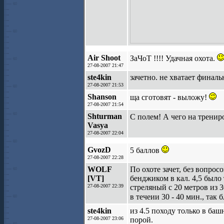
Air Shoot
ЗаЧоТ !!!! Удачная охота.
27-08-2007 21:47
ste4kin
зачетно. не хватает финал
27-08-2007 21:53
Shanson
ща сготовят - выложу!
27-08-2007 21:54
Shturman
C полем! А чего на трени
Vasya
27-08-2007 22:04
GvozD
5 баллов
27-08-2007 22:28
WOLF
По охоте зачет, без вопрос
[VT]
бенджиком в кал. 4,5 было 
27-08-2007 22:39
стреляный с 20 метров из 3
в течеии 30 - 40 мин., так 
ste4kin
из 4.5 походу только в баш
27-08-2007 23:06
порой.