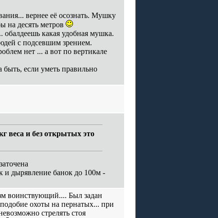
ния... вернее её осознать. Мушку
бы на десять метров
. обалдеешь какая удобная мушка.
людей с подсевшим зрением.
облем нет ... а вот по вертикале
а быть, если уметь правильно
5кг веса и без открытых это
 заточена
к и дырявление банок до 100м -
зм воинствующий.... Был задан
 подобие охоты на пернатых... при
невозможно стрелять стоя