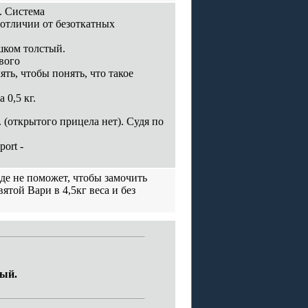
. Система
в отличии от безоткатных
шком толстый.
вого
ть, чтобы понять, что такое
 0,5 кг.
 (открытого прицела нет). Судя по
ort -
оде не поможет, чтобы замочить
вятой Вари в 4,5кг веса и без
тый.