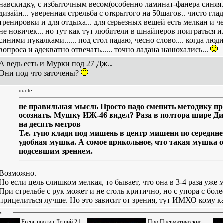
навскидку, с избыточным весом(особенно ламинат-фанера синяя
дизайн... уверенная стрельба с открытого на 50шагов.. чисто гла
тренировки и для отдыха... для серьезных вещей есть мелкан и ч
не новичек... но тут как тут любители в шнайперов поиграться 
синими пукалками...... под стол падаю, чесно слово.... когда люд
вопроса и адекватно отвечать...... точно ладана нанюхались...
А ведь есть и Мурки под 27 Дж...
Они под что заточены?
quote:
не правильная мысль Просто надо сменить методику при
осознать. Мушку ИЖ-46 видел? Раза в полтора шире Ди
на десять метров
Т.е. тупо клади под мишень в центр мишени по середин
удобная мушка. А сомое прикольное, что такая мушка о
подсевшим зрением.
Возможно.
Но если цель слишком мелкая, то бывает, что она в 3-4 раза уже
При стрельбе с рук может и не столь критично, но с упора с бо
прицелиться лучше. Но это зависит от зрения, тут ИМХО кому к
и
Егерь против Леший 2 |
Про Пневматические