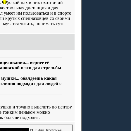
..
)какой нах в них охотничий
дкоствольная дистанция и для
ел умеет им пользоваться и в спорте
или крутых спецназовцев со своими
и научатся читать, понимать суть
целивания... вернее её
ановской и это для стрельбы
е мушки... обалдеешь какая
тлично подходит для людей с
 мушки и трудно выцелить по центру.
лее тонким пеньком можно
ак больше подходит.
PCP Или Переломка?