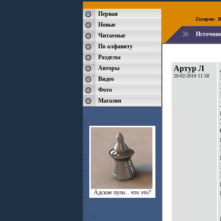
Первая
Галереи:
B
Новые
Источни
Читаемые
По алфавиту
Разделы
Артур Л
Авторы
20-02-2010 11:58
Видео
Фото
Магазин
Адские пули... что это?