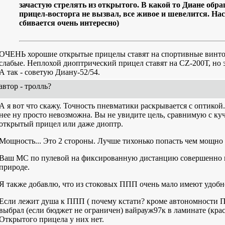
зачастую стрелять из открытого. В какой то Диане обр
прицел-восторга не вызвал, все живое и шевелится. Нас
сбивается очень интересно)
ОЧЕНЬ хорошие открытые прицелы ставят на спортивные винтовк
слабые. Неплохой диоптрический прицел ставят на CZ-200Т, но
А так - советую Диану-52/54.
автор - тролль?
А я вот что скажу. Точность пневматики раскрывается с оптикой
нее ну просто невозможна. Вы не увидите цель, сравнимую с ку
открытый прицел или даже диоптр.
Мощность... Это 2 стороны. Лучше тихонько попасть чем мощно 
Ваш МС по пулевой на фиксированную дистанцию совершенно н
природе.
Я также добавлю, что из стоковых ППП очень мало имеют удобн
Если лежит душа к ППП ( почему кстати? кроме автономности П
выбрал (если бюджет не ограничен) вайрауж97к в ламинате (кр
Открытого прицела у них нет.