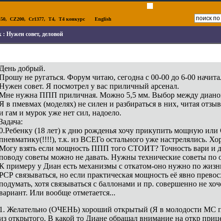
50
,
CZ200
,
Cr1377
,
T4
,
T4 конкурс
English
к :
Нужен совет, деловой
День добрый.
Прошу не ругаться. Форум читаю, сегодна с 00-00 до 6-00 начита
Нужен совет. Я посмотрел у вас приличный арсенал.
Мне нужна ППП приличная. Можно 5,5 мм. Выбор между дианой
Я в пмевмах (моделях) не силен и разбираться в них, читая отз
и гам и мурок уже нет сил, надоело.
Задача:
0.Ребенку (18 лет) к дню рожденья хочу прикупить мощную 
пневматику(!!!!), т.к. из ВСЕГо остального уже настрелялись
Могу взять если мощность ППП того СТОИТ? Точность вари и д
поводу советы можно не давать. Нужны технические советы по
К примеру у Диан есть механизмы с откатом-оно нужно по жизни
РСР связываться, но если практическая мощность её явно прево
подумать, хотя связываться с баллонами и пр. совершенно не хо
вариант. Или вообще отметается...
1. Желательно (ОЧЕНЬ) хороший открытый (Я в молодости MC по
из открытого. В какой то Диане обращал внимание на откр прице