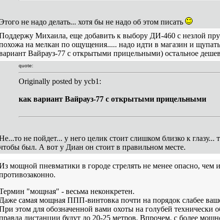
Этого не надо делать... хотя бы не надо об этом писать
Поддержу Михаила, еще добавить к выбору ДИ-460 с незлой пру
похожа на мелкан по ощущения..... надо идти в магазин и щупать, 
вариант Вайрауз-77 с открытыми прицельными) остальное дешевл
quote:
Originally posted by ycb1:
как вариант Вайрауз-77 с открытыми прицельными
Не...то не пойдет... у него целик стоит слишком близко к глазу... 
чтобы был. А вот у Диан он стоит в правильном месте.
Из мощной пневматики в городе стрелять не менее опасно, чем из
противозаконно.
Термин "мощная" - весьма неконкретен.
Даже самая мощная ППП-винтовка почти на порядок слабее ваш
При этом для обозначенной вами охоты на голубей технически 
правда дистанции будут до 20-25 метров. Впрочем, с более мощ