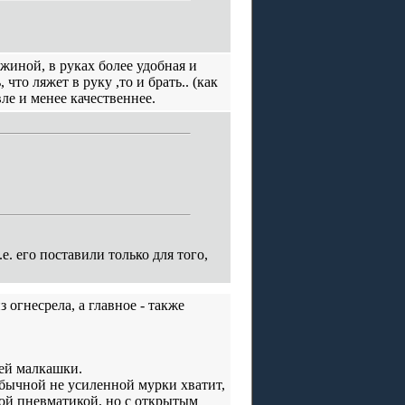
жиной, в руках более удобная и
что ляжет в руку ,то и брать.. (как
е и менее качественнее.
т.е. его поставили только для того,
 огнесрела, а главное - также
ей малкашки.
обычной не усиленной мурки хватит,
ной пневматикой, но с открытым