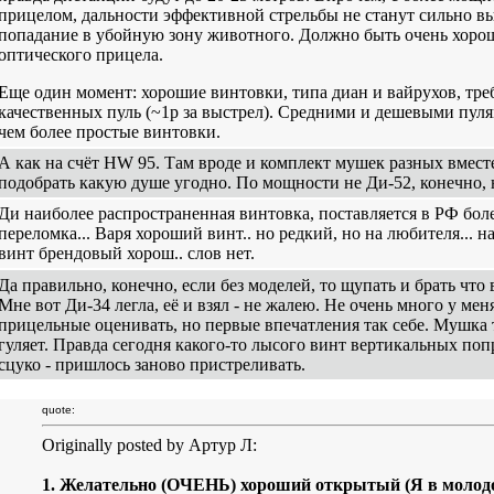
прицелом, дальности эффективной стрельбы не станут сильно вы
попадание в убойную зону животного. Должно быть очень хороше
оптического прицела.
Еще один момент: хорошие винтовки, типа диан и вайрухов, тр
качественных пуль (~1р за выстрел). Средними и дешевыми пуля
чем более простые винтовки.
А как на счёт HW 95. Там вроде и комплект мушек разных вмест
подобрать какую душе угодно. По мощности не Ди-52, конечно, 
Ди наиболее распространенная винтовка, поставляется в РФ более
переломка... Варя хороший винт.. но редкий, но на любителя... н
винт брендовый хорош.. слов нет.
Да правильно, конечно, если без моделей, то щупать и брать что 
Мне вот Ди-34 легла, её и взял - не жалею. Не очень много у м
прицельные оценивать, но первые впечатления так себе. Мушка т
гуляет. Правда сегодня какого-то лысого винт вертикальных попр
сцуко - пришлось заново пристреливать.
quote:
Originally posted by Артур Л:
1. Желательно (ОЧЕНЬ) хороший открытый (Я в молод