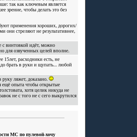
ше: так как ключевым является
е зрение, чтобы делать это без
ебуют применения хороших, дорогих/
ми они стреляют не результативнее,
е с винтовкой идёт, можно
но для озвученных целей вполне.
 15лет, расходники есть, не
адо брать в руки и щупать... любой
в руку ляжет, доказано.
еня ещё опыта чтобы открытые
олстовата, хотя целик никуда не
авок не с того не с сего выкрутился
ости MC по пулевой-хочу