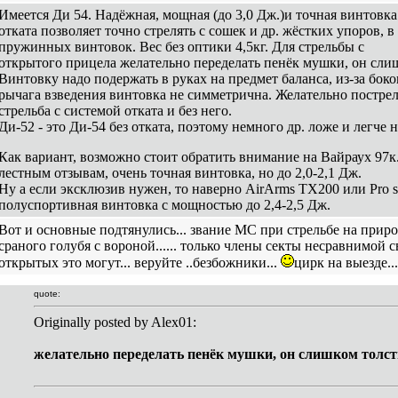
Имеется Ди 54. Надёжная, мощная (до 3,0 Дж.)и точная винтовка
отката позволяет точно стрелять с сошек и др. жёстких упоров, 
пружинных винтовок. Вес без оптики 4,5кг. Для стрельбы с
открытого прицела желательно переделать пенёк мушки, он сли
Винтовку надо подержать в руках на предмет баланса, из-за боко
рычага взведения винтовка не симметрична. Желательно постреля
стрельба с системой отката и без него.
Ди-52 - это Ди-54 без отката, поэтому немного др. ложе и легче на
Как вариант, возможно стоит обратить внимание на Вайраух 97к.
лестным отзывам, очень точная винтовка, но до 2,0-2,1 Дж.
Ну а если эксклюзив нужен, то наверно AirArms TX200 или Pro sp
полуспортивная винтовка с мощностью до 2,4-2,5 Дж.
Вот и основные подтянулись... звание МС при стрельбе на прир
сраного голубя с вороной...... только члены секты несравнимой с
открытых это могут... веруйте ..безбожники...
цирк на выезде...
quote:
Originally posted by Alex01:
желательно переделать пенёк мушки, он слишком толс