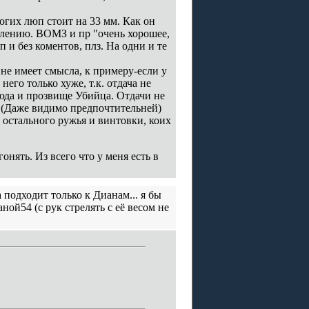
огих люп стоит на 33 мм. Как он
елению. ВОМЗ и пр "очень хорошее,
 и без коментов, плз. На одни и те
 не имеет смысла, к примеру-если у
него только хуже, т.к. отдача не
сюда и прозвище Убийца. Отдачи не
ь. (Даже видимо предпочтительней)
 остального ружья и винтовки, коих
онять. Из всего что у меня есть в
подходит только к Дианам... я бы
ой54 (с рук стрелять с её весом не