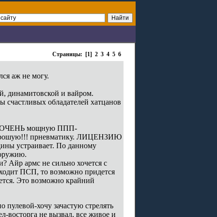
Страницы: [1]
2
3
4
5
6
лся аж не могу.
, динамитовской и вайром.
ывы счастливых обладателей хатцанов
или ОЧЕНЬ мощную ППП-
. Хорошую!!! прневматику. ЛИЦЕНЗИЮ
ины устраивает. По данному
 оружию.
? Айр армс не сильно хочется с
сходит ПСП, то возможно придется
чется. Это возможно крайний
 пулевой-хочу зачастую стрелять
л-восторга не вызвал, все живое и