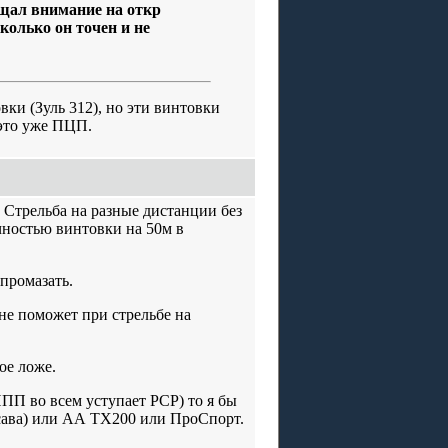
ащал внимание на откр
колько он точен и не
и (Зуль 312), но эти винтовки
 это уже ПЦП.
. Стрельба на разные дистанции без
чностью винтовки на 50м в
промазать.
е поможет при стрельбе на
ое ложе.
ПП во всем уступает РСР) то я бы
асава) или АА ТХ200 или ПроСпорт.