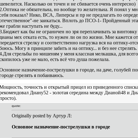
шевелится. Насколько он точен и не сбивается очень интересно)
2.Оптика не обязательна, но вообще то желательна. Я понял у мн
себя показал? Нико, ВСА, Липерсы и пр не предлагать по опред
отечественное"-не заикаться. Вплоть до ПСО-1- Пройденный этап
же грабли наступать не буду...
3.Бюджет как бы не ограничен но зря переплачивать за винтовку
дианы мех отката есть, то нужен ли он по жизни. Мне кажется от 
передается стрелку и соответственно нагрузка вся на оптику-от
боюсь. Могу в принципе забить и на оптику... и без нее стрелят
4.Для стрельбы по мишеням у меня классная мелкашка, для всего
скопилось уже не мало, есть всё что душа пожелала.
Основное назначение-пострелушки в городе, на даче, голубей пог
городе стрелять я побаиваюсь.
Мощность, точность и открытый прицел из приведенного списка 
рекомендовал Диану52 - золотая середина между Дианой48 и Диан
просто).
quote:
Originally posted by Артур Л:
Основное назначение-пострелушки в городе