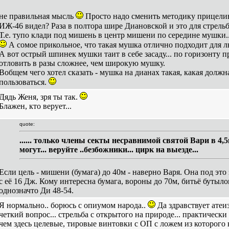
не правильная мысль
Просто надо сменить методику прицелива
ИЖ-46 видел? Раза в полтора шире Диановской и это для стрель
Т.е. тупо клади под мишень в центр мишени по середине мушки..
А сомое прикольное, что такая мушка отлично подходит для 
А вот острый шпинек мушки таит в себе засаду... по горизонту пр
отловить в разы сложнее, чем широкую мушку.
Вобщем чего хотел сказать - мушка на дианах такая, какая должн
пользоваться.
Дядь Женя, зря ты так.
Блажен, кто верует...
quote:
...... только члены секты несравнимой святой Вари в 4,
могут... веруйте ..безбожники... цирк на выезде...
Если цель - мишени (бумага) до 40м - наверно Варя. Она под это
с её 16 Дж. Кому интересна бумага, вороны до 70м, битьё бутыло
однозначто Ди 48-54.
Я нормально.. борюсь с опиумом народа..
Да здравствует атеи
четкий вопрос... стрельба с открытого на природе... практически
чем здесь целевые, тировые винтовки с ОП с ложем из которого 